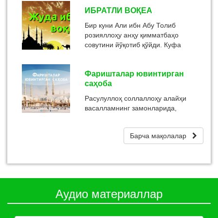
елкаси очиқ қолганидан қуёш
ИБРАТЛИ ВОҚЕА
қаттиқ қиздирди. Бу иссиқдан
Ҳазрати Умарнинг муборак қалби
Бир куни Али ибн Абу Толиб
сиқи...
розияллоҳу анҳу қимматбаҳо
совутини йўқотиб қўйди. Куфа
бозорини айланиб юрганда уни
бир зиммийнинг қўлида кўриб: -
Фаришталар ювинтирган
Бу мени...
саҳоба
Расулуллоҳ соллаллоҳу алайҳи
васалламнинг замонларида,
ҳижрий 3-санада жарчи ҳаммани
Уҳуд ғазотига чорлай бошлади.
Барча мақолалар
Ҳанзала розияллоҳу анҳу бу
нидони э...
Аудио материаллар