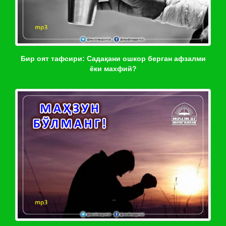
Бир оят тафсири: Садақани ошкор берган афзалми
ёки махфий?