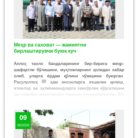
Меҳр ва саховат — жамиятни
бирлаштирувчи буюк куч
Аллоҳ таоло бандаларининг бир-бирига меҳр-
шафқатли бўлишини, муҳтожларнинг ҳолидан хабар
олиб, уларга ёрдам қўлини чўзишини буюрган.
Расулуллоҳ
ﷺ
ҳам инсонларга яхшилик қилиш,
етимлар ва эҳтиёжмандларга ғамхўрлик кўрсатишни
энг савобли амаллардан эканини таъкидлаганлар. Шу
боис халқимиз орасида меҳр-оқибат, саховат ва
инсон қадрини улуғлаш каби эзгу қадриятлар азалдан
мустаҳкам ўрин эгаллаб келади.
09
06/2026