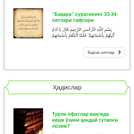
“Бақара” сурасининг 33-34-
оятлари тафсири
بِسْمِ اللّهِ الرَّحْمنِ الرَّحِيمِ قَالَ يَا آدَمُ
أَنْبِئْهُمْ بِأَسْمَائِهِمْ ۖ فَلَمَّا أَنْبَأَهُمْ بِأَسْمَائِهِمْ
قَالَ أَلَمْ أَقُلْ لَكُمْ إ...
Барча оятлар
Ҳадислар
Турли офатлар вақтида
киши ўзини қандай тутмоғи
лозим?