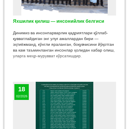
отахон-онахонлар иштирок этдилар.
Яхшилик қилиш — инсонийлик белгиси
Динимиз ва инсонпарварлик қадриятлари қўллаб-
қувватлайдиган энг улуғ амаллардан бири —
эҳтиёжманд, кўнгли яраланган, боқувчисини йўқотган
ва кам таъминланган инсонлар ҳолидан хабар олиш,
уларга меҳр-мурувват кўрсатишдир.
18
02/2026