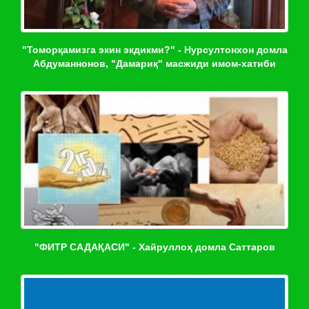
"Томорқамизга экин экдикми?" - Нурсултонхон домла
Абдуманнонов, "Дамариқ" масжиди имом-хатиби
"ФИТР САДАҚАСИ" - Хайруллоҳ домла Саттаров