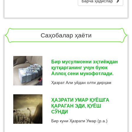
Барча ҳадислар
Саҳобалар ҳаёти
Бир мусулмонни эҳтиёждан
қутқарганинг учун буюк
Аллоҳ сени мукофотлади.
Ҳазрат Али уйдан олти дирҳам
олиб бозорга бордилар. Энди
савдо қилаётган пайтда икки
ҲАЗРАТИ УМАР ҚУЁШГА
кишининг келишмай турганини
ҚАРАГАН ЭДИ, ҚУЁШ
кўрдилар. Бири қарзини қистар,
СЎНДИ
иккинч...
Бир куни Ҳазрати Умар (р.а.)
хирқасини ямар эди. Умарнинг