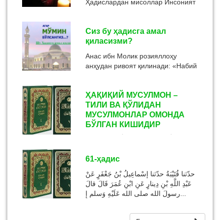
Ҳадислардан мисоллар Инсоният
ўз тарихи давомида турли
синовларни бошдан кечирган.
Сиз бу ҳадисга амал
Ҳосилдорлик ва қурғоқчилик, уруш
қиласизми?
ва тинчлик, бойлик ва
камбағаллик ...
Анас ибн Молик розияллоҳу
анҳудан ривоят қилинади: «Набий
соллаллоҳу алайҳи васаллам:
«Сизлардан бирортангиз ўзи учун
ҲАҚИҚИЙ МУСУЛМОН –
яхши кўрган нарсани ...
ТИЛИ ВА ҚЎЛИДАН
МУСУЛМОНЛАР ОМОНДА
БЎЛГАН КИШИДИР
٤ - باب الْمُسْلِمُ مَنْ سَلِمَ الْمُسْلِمُونَ مِنْ
لِسَانِهِ وَيَدِهِ
61-ҳадис
حدّثنا قُتَيْبَةُ حدّثنا إسْماعِيلُ بْنُ جَعْفَرٍ عَنْ
عَبْدِ اللَّهِ بْنِ دِينارٍ عَنِ ابْنِ عُمَرَ قَالَ قالَ
رسولَ الله صلى الله عَلَيْهِ وَسلم إِ...