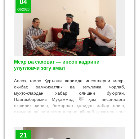
04
08/2026
Меҳр ва саховат — инсон қадрини
улуғловчи эзгу амал
Аллоҳ таоло Қуръони каримда инсонларни меҳр-
оқибат, ҳамжиҳатлик ва эзгуликка чорлаб,
муҳтожлардан хабар олишни буюрган.
Пайғамбаримиз Муҳаммад
ﷺ
ҳам инсонларга
яхшилик қилиш, беморлар ҳолидан хабар олиш,
етимлар ва эҳтиёжмандларни қўллаб-қувватлаш энг
улуғ савобли амаллардан бири эканини таълим
берганлар. Шу боис халқимиз азалдан меҳр-
мурувват, саховат ва инсон қадрини улуғлашни ҳаёт
21
мезони сифатида эъзозлаб келади.