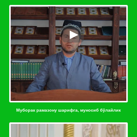
Муборак рамазону шарифга, муносиб бўлайлик