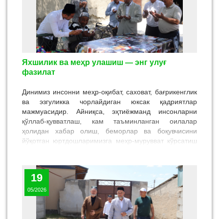
Яхшилик ва меҳр улашиш — энг улуғ
фазилат
Динимиз инсонни меҳр-оқибат, саховат, бағрикенглик
ва эзгуликка чорлайдиган юксак қадриятлар
мажмуасидир. Айниқса, эҳтиёжманд инсонларни
қўллаб-қувватлаш, кам таъминланган оилалар
ҳолидан хабар олиш, беморлар ва боқувчисини
йўқотган юртдошларимизга меҳр-мурувват кўрсатиш
каби савобли амаллар халқимиз ҳаётида азалдан эзгу
анъана сифатида шаклланган.
19
05/2026