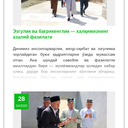
Эзгулик ва бағрикенглик — халқимизнинг
азалий фазилати
Динимиз инсонпарварлик, меҳр-оқибат ва эзгуликка
чорлайдиган буюк қадриятларни ўзида мужассам
этган. Ана шундай савобли ва фазилатли
амаллардан бири — эҳтиёжмандлар ҳолидан хабар
олиш, дарди бор инсонларнинг кўнглини кўтариш,
боқувчисини йўқотган ҳамда кам таъминланган
оилаларга меҳр-мурувват ва саховат кўрсатишдир. Бу
каби хайрли ишлар нафақат инсон қалбига тасалли
бахш этади, балки жамиятда меҳр-оқибат,
28
ҳамжиҳатлик ва ўзаро биродарлик муҳитини
мустаҳкамлайди.
04/2026