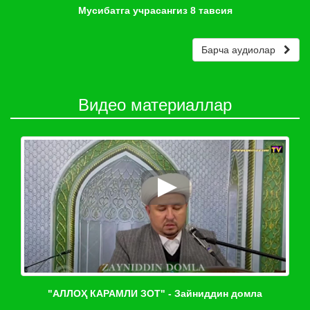
Мусибатга учрасангиз 8 тавсия
Барча аудиолар
Видео материаллар
"АЛЛОҲ КАРАМЛИ ЗОТ" - Зайниддин домла