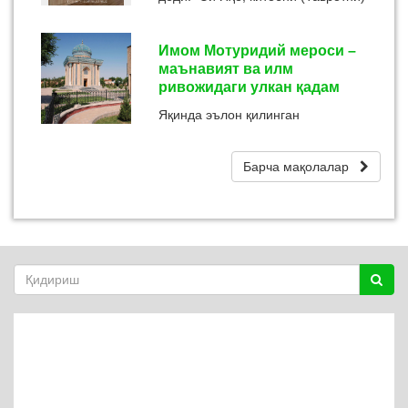
маъна...
қувват билан ол!” – яъни жидду-
жаҳд би...
Имом Мотуридий мероси –
маънавият ва илм
ривожидаги улкан қадам
Яқинда эълон қилинган
Ўзбекистон Республикаси
Президентининг “Имом
Барча мақолалар
Мотуридий таваллудининг 1155
йиллигини кенг нишонлаш
тўғрисида”ги қарор...