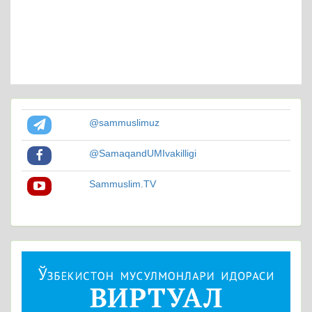
@sammuslimuz
@SamaqandUMIvakilligi
Sammuslim.TV