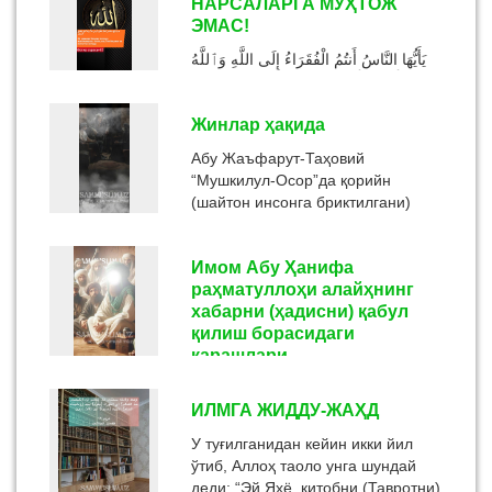
НАРСАЛАРГА МУҲТОЖ
ва маънавий қувонч кунидир.
ЭМАС!
Президентимиз ташаббуси билан
ҳар ...
يَأَيُّهَا النَّاسُ أَنتُمُ الْفُقَرَاءُ إِلَى اللَّهِ وَٱللَّهُ
هُوَ الْغَنِيُّ الْحَمِيدُ أي غني بذاته وصفاته
عن ظهور مصنوعاته،«Эй инсонлар!
Жинлар ҳақида
С...
Абу Жаъфарут-Таҳовий
“Мушкилул-Осор”да қорийн
(шайтон инсонга бриктилгани)
ҳақида сўз юритиб шундай деган:
Ибн Масъуд разияллоҳу анҳу
Имом Абу Ҳанифа
Расу...
раҳматуллоҳи алайҳнинг
хабарни (ҳадисни) қабул
қилиш борасидаги
қарашлари
Имом Абу Ҳанифа раҳматуллоҳи
ИЛМГА ЖИДДУ-ЖАҲД
алайҳнинг бу борадаги сўзлари
жуда кўп учрайди. Ҳатто айтиш
У туғилганидан кейин икки йил
мумкинки, бу масалада у зотдан
ўтиб, Аллоҳ таоло унга шундай
ривоят қилинган хабарлар
деди: “Эй Яҳё, китобни (Тавротни)