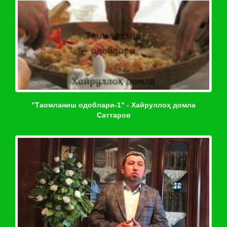
"Таомланиш одоблари-1" - Хайруллоҳ домла
Саттаров