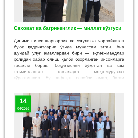
Саховат ва бағрикенглик — миллат кўзгуси
Динимиз инсонпарварлик ва эзгуликка чорлайдиган
буюк қадриятларни ўзида мужассам этган. Ана
шундай улуғ амаллардан бири — эҳтиёжмандлар
ҳолидан хабар олиш, қалби озорланган инсонларга
тасалли бериш, боқувчисини йўқотган ва кам
таъминланган оилаларга меҳр-мурувват
кўрсатишдир. Бу нафақат савобли амал, балки
жамият барқарорлиги ва аҳиллигини таъминловчи
муҳим омил ҳамдир.
Жорий йилнинг 28 апрель куни Самарқанд
14
вилоятининг Булунғур туманида ана шу эзгу
04/2026
мақсадларга қаратилган сайёр йиғилиш бўлиб ўтди.
Унда Самарқанд вилояти бош имом-хатиби
ўринбосари Хайрулло домла Саттаров, шаҳар ва
туман бош имом-хатиблари, «Ҳаж–2025»
зиёратчилари, маҳалла фаоллари ҳамда нуроний