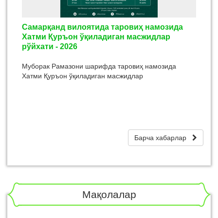
Самарқанд вилоятида таровиҳ намозида
Хатми Қуръон ўқиладиган масжидлар
рўйхати - 2026
Муборак Рамазони шарифда таровиҳ намозида
Хатми Қуръон ўқиладиган масжидлар
Барча хабарлар
Мақолалар