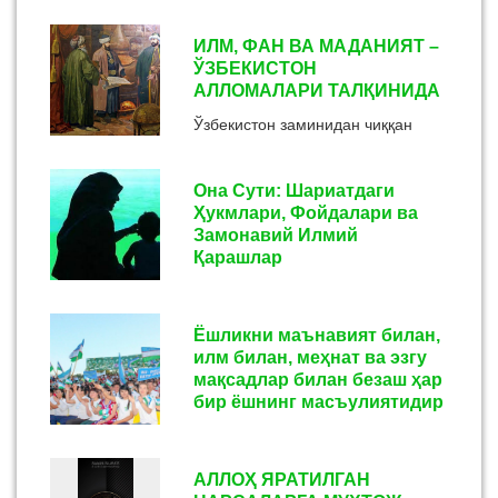
ИЛМ, ФАН ВА МАДАНИЯТ –
ЎЗБЕКИСТОН
АЛЛОМАЛАРИ ТАЛҚИНИДА
Ўзбекистон заминидан чиққан
алломалар нафақат дунёвий
фанлар соҳасида, балки эътиқод
Она Сути: Шариатдаги
ва диний илмлар соҳасида ҳам
Ҳукмлари, Фойдалари ва
минг йиллар мобайнида дунё
Замонавий Илмий
мусулмонл...
Қарашлар
Она сути — бола учун Аллоҳ
томонидан яратилган энг
Ёшликни маънавият билан,
мукаммал озуқа бўлиб, Ислом
илм билан, меҳнат ва эзгу
шариатида ҳам, тиббиётда ҳам
мақсадлар билан безаш ҳар
унинг аҳамияти жуда улуғ
бир ёшнинг масъулиятидир
ҳисобланади...
30 июнь — Ёшлар куни
мамлакатимиздаги ҳар бир ёш
АЛЛОҲ ЯРАТИЛГАН
қалб эгаси учун эътибор, эътироф