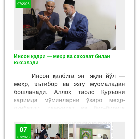
07/2026
Инсон қадри — меҳр ва саховат билан
юксалади
Инсон қалбига энг яқин йўл —
меҳр, эътибор ва эзгу муомаладан
бошланади. Аллоҳ таоло Қуръони
каримда мўминларни ўзаро меҳр-
оқибатли, ҳамжиҳат ва бир-бирига
мададкор бўлишга чақирган.
Расулуллоҳ
ﷺ
эса муҳтожларга ёрдам
07
бериш, беморлар ҳолидан хабар олиш,
07/2026