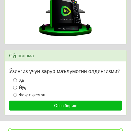
Сўровнома
Ўзингиз учун зарур маълумотни олдингизми?
Ҳа
Йўқ
Фақат қисман