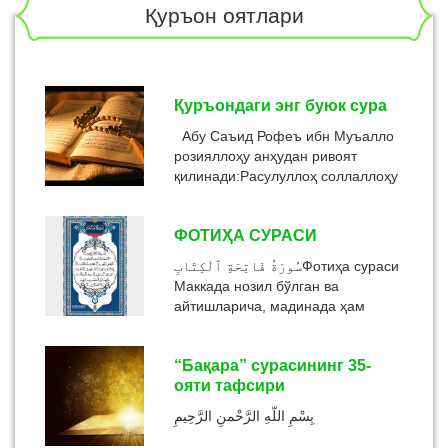
Қуръон оятлари
Қуръондаги энг буюк сура
Абу Саъид Рофеъ ибн Муъалло
розияллоҳу анҳудан ривоят
қилинади:Расулуллоҳ соллаллоҳу
алайҳи васаллам
менга:«Масжиддан чиқишингдан
ФОТИҲА СУРАСИ
олдин с...
سُورَةُ فَاتِحَةِ ٱلْكِتَابِФотиҳа сураси
Маккада нозил бўлган ва
айтишларича, мадинада ҳам
нозил бўлган. Энг тўғриси шуки, у
ҳам маккий, ҳам маданийд...
“Бақара” сурасининг 35-
ояти тафсири
بِسْمِ اللّهِ الرَّحْمنِ الرَّحِيمِ