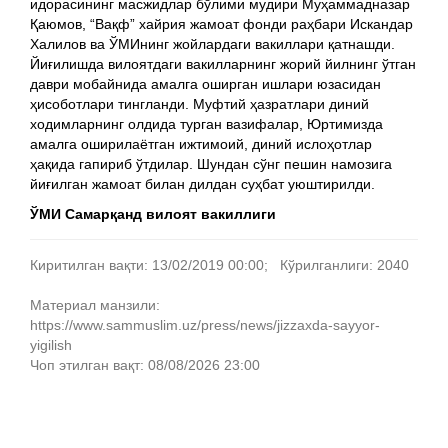
идорасининг масжидлар бўлими мудири Муҳаммадназар
Қаюмов, “Вақф” хайрия жамоат фонди раҳбари Искандар
Халилов ва ЎМИнинг жойлардаги вакиллари қатнашди.
Йиғилишда вилоятдаги вакилларнинг жорий йилнинг ўтган
даври мобайнида амалга оширган ишлари юзасидан
ҳисоботлари тингланди. Муфтий ҳазратлари диний
ходимларнинг олдида турган вазифалар, Юртимизда
амалга оширилаётган ижтимоий, диний ислоҳотлар
ҳақида гапириб ўтдилар. Шундан сўнг пешин намозига
йиғилган жамоат билан дилдан суҳбат уюштирилди.
ЎМИ Самарқанд вилоят вакиллиги
Киритилган вақти: 13/02/2019 00:00; Кўрилганлиги: 2040
Материал манзили:
https://www.sammuslim.uz/press/news/jizzaxda-sayyor-
yigilish
Чоп этилган вақт: 08/08/2026 23:00