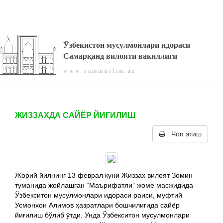
Ўзбекистон мусулмонлари идораси
Самарқанд вилояти вакиллиги
w w w . s a m m u s l i m . u z
ЖИЗЗАХДА САЙЁР ЙИҒИЛИШ
Чоп этиш
Жорий йилнинг 13 феврал куни Жиззах вилоят Зомин
туманида жойлашган “Маърифатли” жоме масжидида
Ўзбекситон мусулмонлари идораси раиси, муфтий
Усмонхон Алимов ҳазратлари бошчилигида сайёр
йиғилиш бўлиб ўтди. Унда Ўзбекситон мусулмонлари