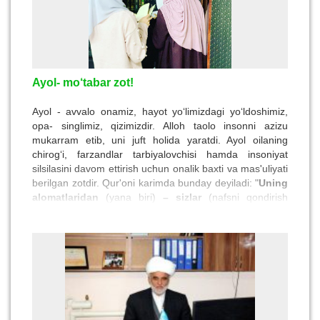
Ayol- mo‘tabar zot!
Ayol - avvalo onamiz, hayot yo‘limizdagi yo‘ldoshimiz,
opa- singlimiz, qizimizdir. Alloh taolo insonni azizu
mukarram etib, uni juft holida yaratdi. Ayol oilaning
chirog‘i, farzandlar tarbiyalovchisi hamda insoniyat
silsilasini davom ettirish uchun onalik baxti va mas'uliyati
berilgan zotdir. Qur'oni karimda bunday deyiladi: "
Uning
alomatlaridan
(yana biri)
– sizlar
(nafsni qondirish
jixatidan)
taskin topishingiz uchun o‘zlaringizdan
juftlar yaratgani va o‘rtangizda inoqlik va
mehribonlik paydo qilganidir. Albatta, bunda
tafakkur qiladigan kishilar uchun alomatlar bordir
".