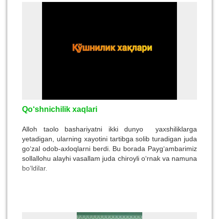
Qo‘shnichilik xaqlari
Alloh taolo bashariyatni ikki dunyo yaxshiliklarga
yetadigan, ularning xayotini tartibga solib turadigan juda
go‘zal odob-axloqlarni berdi. Bu borada Payg‘ambarimiz
sollallohu alayhi vasallam juda chiroyli o‘rnak va namuna
bo‘ldilar.