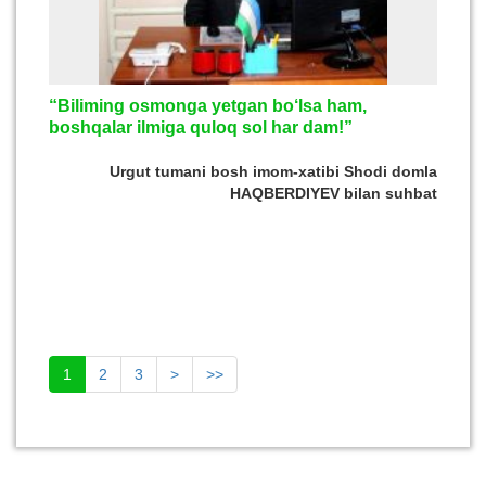
“Biliming osmonga yetgan bo‘lsa ham,
boshqalar ilmiga quloq sol har dam!”
Urgut tumani bosh imom-xatibi Shodi domla
HAQBERDIYEV bilan suhbat
1
2
3
>
>>