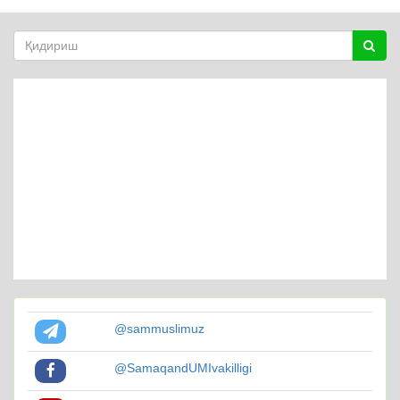
@sammuslimuz
@SamaqandUMIvakilligi