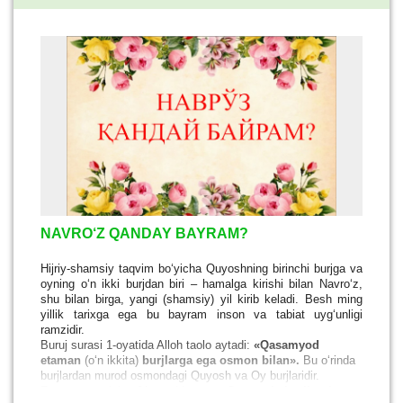
NAVRO‘Z QANDAY BAYRAM?
Hijriy-shamsiy taqvim bo‘yicha Quyoshning birinchi burjga va
oyning o‘n ikki burjdan biri – hamalga kirishi bilan Navro‘z,
shu bilan birga, yangi (shamsiy) yil kirib keladi. Besh ming
yillik tarixga ega bu bayram inson va tabiat uyg‘unligi
ramzidir.
Buruj surasi 1-oyatida Alloh taolo aytadi:
«Qasamyod
etaman
(o‘n ikkita)
burjlarga ega osmon bilan».
Bu o‘rinda
burjlardan murod osmondagi Quyosh va Oy burjlaridir.
Furqon surasining 61-oyatida esa:
«Osmonda burjlarni