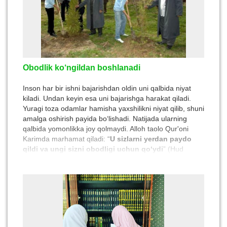
Obodlik ko‘ngildan boshlanadi
Inson har bir ishni bajarishdan oldin uni qalbida niyat
kiladi. Undan keyin esa uni bajarishga harakat qiladi.
Yuragi toza odamlar hamisha yaxshilikni niyat qilib, shuni
amalga oshirish payida bo‘lishadi. Natijada ularning
qalbida yomonlikka joy qolmaydi. Alloh taolo Qur'oni
Karimda marhamat qiladi: “
U sizlarni yerdan paydo
qildi va ungi sizni obodligi uchun qo‘ydi
” (Hud
surasi, 61- oyat).