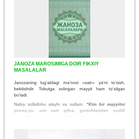
JANOZA MAROSIMIGA DOIR FIKXIY
MASALALAR
Janozaning lug‘atdagi ma'nosi «satr» ya'ni to‘sish,
bekitishdir. Tobutga solingan mayyit ham to‘silgan
bo‘ladi.
Nabiy sollallohu alayhi va sallam:
“
Kim bir mayyitni
yuvsa-yu, uni satr
q
ilsa, gunohlaridan xuddi
onasidan tu
g‘
ilgan kunidek bo‘lib chi
q
adi
”
- dedilar.