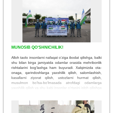
MUNOSIB QO‘SHNICHILIK!
Alloh taolo insonlarni nafaqat o‘ziga ibodat qilishga, balki
shu bilan birga jamiyatda odamlar orasida mehribonlik
rishtalarini bog‘lashga ham buyuradi. Xalqimizda ota-
onaga, qarindoshlarga yaxshilik qilish, salomlashish,
kasallarni ziyorat qilish, ustozlarni hurmat qilish,
musulmon bo‘lsa-bo‘lmasada atrofdagi odamlarga
yaxshilik qilish va shu kabi insonlar o‘rtasini isloh qilishga
qaratilgan ijtimoiy odoblar juda ko‘p. Bir qarashda bu
amallar ota-bobolarimizdan o‘tib kelayotgan qadriyatdek
tuyulsada, aslida bularning asoslari dinimizga borib
taqaladi. Bu ijtimoiy odoblardan qay birini olib qaramang,