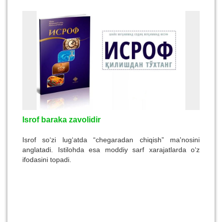
bunyod etgan va unda chiroq
(Quyosh)
va nurafshon Oyni
paydo qilgan Zot barakotli
(buyuk)
dir».
Isrof baraka zavolidir
Isrof so‘zi lug‘atda “chegaradan chiqish” ma'nosini
anglatadi. Istilohda esa moddiy sarf xarajatlarda o‘z
ifodasini topadi.