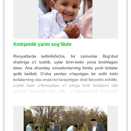
Xotirjamlik yarim sog‘likdir
Rivoyatlarda keltirilishicha, bir zamonlar Bog‘dod
shahriga o‘t tushib, uylar birin-ketin yona boshlagan
ekan. Ana shunday xonadonlarning birida yosh bolalar
qolib ketibdi. O‘sha yerdan o‘tayotgan bir solih kishi
bolalarning ota-onasi ko‘tarayotgan dod-faryodni eshitib,
o‘ylab ham o‘tirmasdan o‘t ichiga kirib bolalarni olib
chiqibdi. Hayratlisi shu ediki, u odamning bir dona tuki
ham kuymagandi. Go‘daklarning ota-onasi cheksiz
quvonib u odamga o‘n tilla tanga uzatsa, u kishi “tillalarni
oladigan odam bo‘lganimda olovdan sog‘ chiqmas edim”
deya javob bergan ekan.