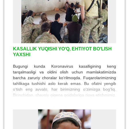
hammasi bir necha asrlar oldin Qur'oni karimda yo
Rasululloh (s.a.v) hadislarida bayon qilinganini bilamiz.
Mana shuning uchun jamiyatda insoniy fazilatlarni
mustahkamlashda dinning o‘rniga yuksak baho bergan.
KASALLIK YUQISHI YO‘Q, EHTIYOT BO‘LISH
YAXSHI
Bugungi kunda Koronavirus kasalligining keng
tarqalmasligi va oldini olish uchun mamlakatimizda
barcha zaruriy choralar ko‘rilmoqda. Fuqarolarimizning
tahlikaga tushishi aslo kerak emas. Bu ofatni yengib
o‘tish eng avvalo, har birimizning o‘zimizga bog‘liq.
Birinchidan, shaxsiy gigena qoidalariga rioya etishmimiz,
tegishli himoya vositalaridan foydalanish va boshqa
zaruriy ehtiyot choralarini ko‘rish, kasallikning oldini olish
bo‘yicha tibbiyot xodimlarining tavsiyalariga qat'iy amal
qilish orqali o‘zimiz hamda yaqinlarimizni koronavirus
infeksiyasidan bemalol himoyalashimiz mumkin.