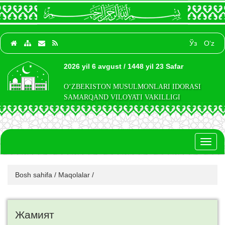
Ўз
O‘z
2026 yil 6 avgust / 1448 yil 23 Safar
O‘ZBEKISTON MUSULMONLARI IDORASI
SAMARQAND VILOYATI VAKILLIGI
Toggl
naviga
Bosh sahifa
/
Maqolalar
/
Жамият