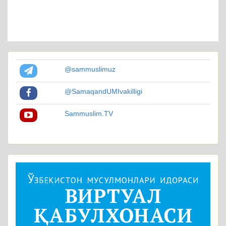
@sammuslimuz
@SamaqandUMIvakilligi
Sammuslim.TV