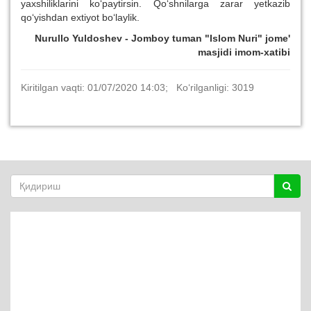
yaxshiliklarini ko‘paytirsin. Qo‘shnilarga zarar yetkazib
qo‘yishdan extiyot bo‘laylik.
Nurullo Yuldoshev - Jomboy tuman "Islom Nuri" jome'
masjidi imom-xatibi
Kiritilgan vaqti: 01/07/2020 14:03; Ko‘rilganligi: 3019