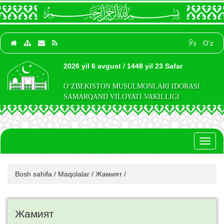
Ўз
O‘z
2026 yil 6 avgust / 1448 yil 23 Safar
O‘ZBEKISTON MUSULMONLARI IDORASI
SAMARQAND VILOYATI VAKILLIGI
Toggl
naviga
Bosh sahifa
/
Maqolalar
/
Жамият
/
Жамият