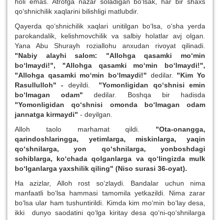
holi emas. Atrofga nazar soladigan bo‘lsak, har bir shaxs
qo‘shnichilik xaqlarini bilishligi matlubdir.
Qayerda qo‘shnichilik xaqlari unitilgan bo‘lsa, o‘sha yerda
parokandalik, kelishmovchilik va salbiy holatlar avj olgan.
Yana Abu Shurayh roziallohu anxudan rivoyat qilinadi.
"Nabiy alayhi salom: "Allohga qasamki mo‘min
bo‘lmaydi!", "Allohga qasamki mo‘min bo‘lmaydi!",
"Allohga qasamki mo‘min bo‘lmaydi!"
dedilar.
"Kim Yo
Rasullulloh" -
deyildi.
"Yomonligidan qo‘shnisi emin
bo‘lmagan odam"
dedilar. Boshqa bir hadisda
"Yomonligidan qo‘shnisi omonda bo‘lmagan odam
jannatga kirmaydi"
- deyilgan.
Alloh taolo marhamat qildi.
"Ota-onangga,
qarindoshlaringga, yetimlarga, miskinlarga, yaqin
qo‘shnilarga, yon qo‘shnilarga, yonboshdagi
sohiblarga, ko‘chada qolganlarga va qo‘lingizda mulk
bo‘lganlarga yaxshilik qiling" (Niso surasi 36-oyat).
Ha azizlar, Alloh rost so‘zlaydi. Bandalar uchun nima
manfaatli bo‘lsa hammasi tamomila yetkazildi. Nima zarar
bo‘lsa ular ham tushuntirildi. Kimda kim mo‘min bo‘lay desa,
ikki
dunyo saodatini qo‘lga kiritay desa qo‘ni-qo‘shnilarga