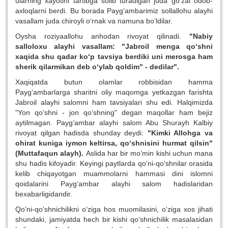
ularning xayotini tartibga solib turadigan juda go‘zal odob-
axloqlarni berdi. Bu borada Payg‘ambarimiz sollallohu alayhi
vasallam juda chiroyli o‘rnak va namuna bo‘ldilar.
Oysha roziyaallohu anhodan rivoyat qilinadi.
"Nabiy
salloloxu alayhi vasallam: "Jabroil menga qo‘shni
xaqida shu qadar ko‘p tavsiya berdiki uni merosga ham
sherik qilarmikan deb o‘ylab qoldim" - dedilar".
Xaqiqatda butun olamlar robbisidan hamma
Payg‘ambarlarga sharitni oliy maqomga yetkazgan farishta
Jabroil alayhi salomni ham tavsiyalari shu edi. Halqimizda
"Yon qo‘shni - jon qo‘shning" degan maqollar ham bejiz
aytilmagan. Payg‘ambar alayhi salom Abu Shurayh Kalbiy
rivoyat qilgan hadisda shunday deydi:
"Kimki Allohga va
ohirat kuniga iymon keltirsa, qo‘shnisini hurmat qilsin"
(Muttafaqun alayh).
Aslida har bir mo‘min kishi uchun mana
shu hadis kifoyadir. Keyingi paytlarda qo‘ni-qo‘shnilar orasida
kelib chiqayotgan muammolarni hammasi dini islomni
qoidalarini Payg‘ambar alayhi salom hadislaridan
bexabarligidandir.
Qo‘ni-qo‘shnichilikni o‘ziga hos muomilasini, o‘ziga xos jihati
shundaki, jamiyatda hech bir kishi qo‘shnichilik masalasidan