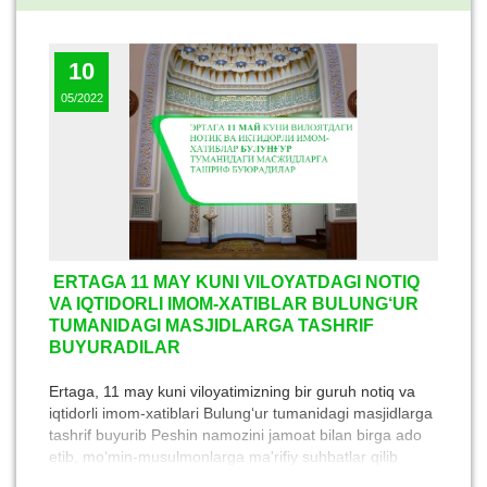
10
05/2022
ERTAGA 11 MAY KUNI VILOYATDAGI NOTIQ
VA IQTIDORLI IMOM-XATIBLAR BULUNG‘UR
TUMANIDAGI MASJIDLARGA TASHRIF
BUYURADILAR
Ertaga, 11 may kuni viloyatimizning bir guruh notiq va
iqtidorli imom-xatiblari Bulung‘ur tumanidagi masjidlarga
tashrif buyurib Peshin namozini jamoat bilan birga ado
etib, mo‘min-musulmonlarga ma'rifiy suhbatlar qilib
beradilar.