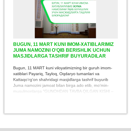
BUGUN, 11 MART KUNI IMOM-XATIBLARIMIZ
JUMA NAMOZINI O‘QIB BERISHLIK UCHUN
MASJIDLARGA TASHRIF BUYURADILAR
Bugun, 11 MART kuni viloyatimizning bir guruh imom-
xatiblari Payariq, Tayloq, Oqdaryo tumanlari va
Kattaqo‘rg‘on shahridagi masjidlarga tashrif buyurib
Juma namozini jamoat bilan birga ado etib, mo‘min-
musulmonlarga "GUNOHDAN TAVBA QILGAN KISHI –
GUNOHI YO‘Q KISHI KABIDIR!" mavzusida ma'rifiy
suhbatlar qilib beradilar.