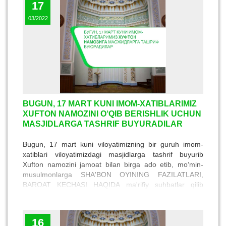
17
03/2022
BUGUN, 17 MART KUNI IMOM-XATIBLARIMIZ
XUFTON NAMOZINI O‘QIB BERISHLIK UCHUN
MASJIDLARGA TASHRIF BUYURADILAR
Bugun, 17 mart kuni viloyatimizning bir guruh imom-
xatiblari viloyatimizdagi masjidlarga tashrif buyurib
Xufton namozini jamoat bilan birga ado etib, mo‘min-
musulmonlarga SHA'BON OYINING FAZILATLARI,
BAROAT KECHASI HAQIDA ma'rifiy suhbatlar qilib
beradilar.
16