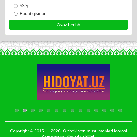
Yo‘q
Faqat qisman
Copyright © 2015 — 2026. O‘zbekiston musulmonlari idorasi
Samarqand viloyati vakilligi.