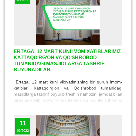
ERTAGA, 12 MART KUNI IMOM-XATIBLARIMIZ
KATTAQO‘RG‘ON VA QO‘SHROBOD
TUMANIDAGI MASJIDLARGA TASHRIF
BUYURADILAR
Ertaga, 12 mart kuni viloyatimizning bir guruh imom-
xatiblari Kattaqo‘rg‘on va Qo‘shrobod tumanidagi
masjidlarga tashrif buyurib Peshin namozini jamoat bilan
birga ado etib, mo‘min-musulmonlarga ma'rifiy suhbatlar
qilib beradilar.
11
03/2022