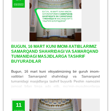
03/2022
BUGUN, 16 MART KUNI IMOM-XATIBLARIMIZ
SAMARQAND SHAHRIDAGI VA SAMARQAND
TUMANIDAGI MASJIDLARGA TASHRIF
BUYURADILAR
Bugun, 16 mart kuni viloyatimizning bir guruh imom-
xatiblari Samarqand shahridagi va Samarqand
tumanidagi masjidlarga tashrif buyurib Peshin namozini
jamoat bilan birga ado etib, mo‘min-musulmonlarga
ma'rifiy suhbatlar qilib beradilar.
11
03/2022