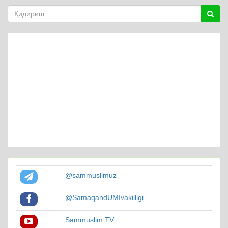
@sammuslimuz
@SamaqandUMIvakilligi
Sammuslim.TV