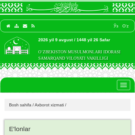
Ўз
O‘z
2026 yil 9 avgust / 1448 yil 26 Safar
O‘ZBEKISTON MUSULMONLARI IDORASI
SAMARQAND VILOYATI VAKILLIGI
Toggl
naviga
Bosh sahifa
/
Axborot xizmati
/
E'lonlar