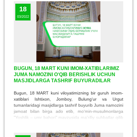
18
03/2022
BUGUN, 18 MART KUNI IMOM-XATIBLARIMIZ
JUMA NAMOZINI O‘QIB BERISHLIK UCHUN
MASJIDLARGA TASHRIF BUYURADILAR
Bugun, 18 MART kuni viloyatimizning bir guruh imom-
xatiblari Ishtixon, Jomboy, Bulung‘ur va Urgut
tumanlaridagi masjidlarga tashrif buyurib Juma namozini
jamoat bilan birga ado etib, mo‘min-musulmonlarga
"Yoshlik – umr bahori" mavzusida ma'rifiy suhbatlar qilib
beradilar.