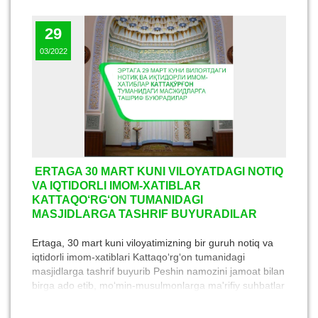
29
03/2022
ERTAGA 30 MART KUNI VILOYATDAGI NOTIQ
VA IQTIDORLI IMOM-XATIBLAR
KATTAQO‘RG‘ON TUMANIDAGI
MASJIDLARGA TASHRIF BUYURADILAR
Ertaga, 30 mart kuni viloyatimizning bir guruh notiq va
iqtidorli imom-xatiblari Kattaqo‘rg‘on tumanidagi
masjidlarga tashrif buyurib Peshin namozini jamoat bilan
birga ado etib, mo‘min-musulmonlarga ma'rifiy suhbatlar
qilib beradilar.