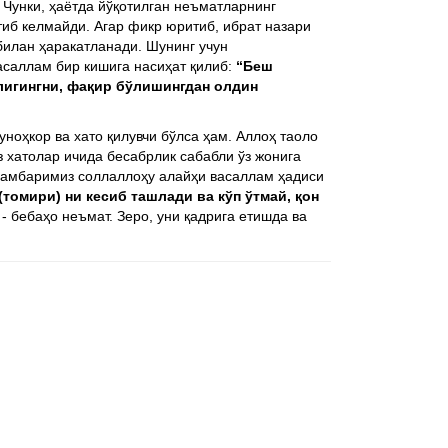
 Чунки, ҳаётда йўқотилган неъматларнинг
тиб келмайди. Агар фикр юритиб, ибрат назари
 билан ҳаракатланади. Шунинг учун
асаллам бир кишига насиҳат қилиб:
“Беш
лигингни, фақир бўлишингдан олдин
уноҳкор ва хато қилувчи бўлса ҳам. Аллоҳ таоло
 хатолар ичида бесабрлик сабабли ўз жонига
йғамбаримиз соллаллоҳу алайҳи васаллам ҳадиси
томири) ни кесиб ташлади ва кўп ўтмай, қон
 - бебаҳо неъмат. Зеро, уни қадрига етишда ва