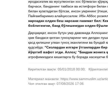
иродасизлик ва мусулмонган хос бўлмаган қўрқо
барчаси, банданинг тавбаси ва истиғфори билан
билан кузатадиган бўлсак, инсон умрининг ўтиши
Пайғамбаримиз алайҳиссалом: Ибн Аббос розиялл
нарсадан олдин беш нарсани ғанимат бил: Ке
бойлигингни, банд бўлишингдан олдин бўшлиг
Дарҳақиқат, инсон бутун умр давомида Аллоҳнинг 
ҳам бандаси қилган гуноҳларини чин дилдан пуш
қасд қилишни улкан гуноҳ эканлигини ва бундай
қудсийда:
“Сизлардан илгари ўтганлардан бир 
йўқотиб вафот этди. Аллоҳ: “Бандам жонига қ
атрофимиздаги кишиларга бу борада насиҳатчи 
Киритилган вақти: 05/01/2018 00:00; Кўрилганлиг
Материал манзили: https://www.sammuslim.uz/articles
Чоп этилган вақт: 07/08/2026 17:06