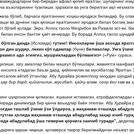
н мавжудодларни бир-биридан афзал қилиб яратган, шуларнинг ич
ча аъзоларининг тузилиши, ҳаракати ва унга берилган ақл неъмат
жиза бўлиб, барчаси яратганнниг хоҳиш-иродаси биландир. Бу ола
аши ва дунёни тарк қилиши яратганнинг иродаси билан боғлиқ экан
 бўлиб қолади. Зеро, Аллоҳ таоло Меҳрибон ва Раҳмли зот-ки, бан
билан инсон бахтли ҳаёт кечиради. Бу борада Аллоҳ таоло шундай
и бўлган динда
(Исломда)
тутинг! Инсонларни ўша асосда ярат
ғри дин шудир, лекин кўп одамлар
(буни)
билмаслар.
Унга ўзин
аркамол адо этингиз, мушриклардан бўлмангиз»
(«Рум» сураси, 
қилиши, эзгу амаллар билан машғул бўлишлари, жамиятга манфаат
инсонга етадаган баъзи дард, қийинчилик ва мусибатлар Яратган З
ссалом айтиб ўтганлар. Абу Ҳурайра розияллоҳу анҳудан шундай 
ар бир дард, қийинчилик, мусибат, қайғу-алам, озор ёки ғам ва
тнинг шукронасини қилмаган, яшашни истамаган, атрофдагилардан 
 борада динимизда бир қанча ваъидлар баён этилган. Абу Ҳурайра 
тоғдан ташлаб ўзини ўзи ўлдирса, у жаҳаннам оташида абадул
 тутган ҳолида жаҳаннам оташида абадулабад заҳар ичиб турад
шида абадулабад ўша темирни қорнига санчиб туради”,
дедилар
қадарига қарши чиқиши, қолаверса такрор берилмайдиган неъмат ҳи