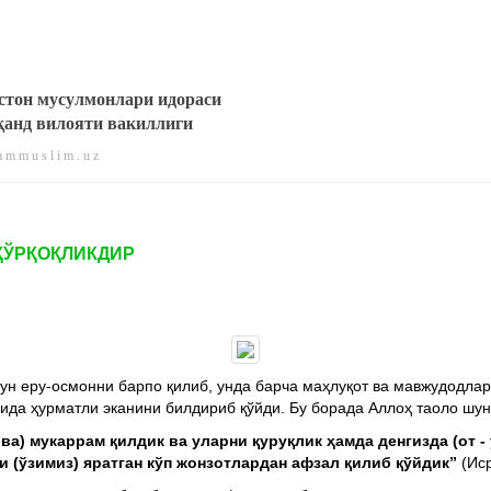
стон мусулмонлари идораси
анд вилояти вакиллиги
 m m u s l i m . u z
ҚЎРҚОҚЛИКДИР
чун еру-осмонни барпо қилиб, унда барча маҳлуқот ва мавжудодла
ида ҳурматли эканини билдириб қўйди. Бу борада Аллоҳ таоло шун
 ва) мукаррам қилдик ва уларни қуруқлик ҳамда денгизда (от 
и (ўзимиз) яратган кўп жонзотлардан афзал қилиб қўйдик”
(Иср