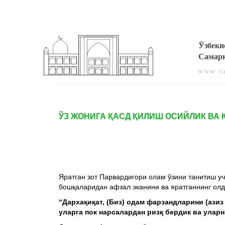
Ўзбеки
Самарқ
w w w . s a
ЎЗ ЖОНИГА ҚАСД ҚИЛИШ ОСИЙЛИК ВА 
Яратган зот Парвардигори олам ўзини танитиш у
бошқаларидан афзал эканини ва яратганнинг олд
“Дархақиқат, (Биз) одам фарзандларини (азиз
уларга пок нарсалардан ризқ бердик ва уларн