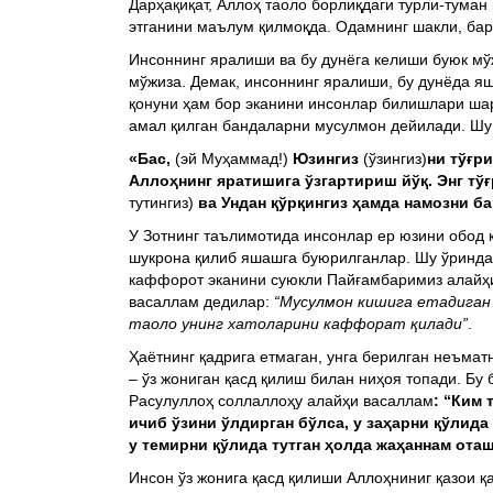
Дарҳақиқат, Аллоҳ таоло борлиқдаги турли-тума
этганини маълум қилмоқда. Одамнинг шакли, бар
Инсоннинг яралиши ва бу дунёга келиши буюк мў
мўжиза. Демак, инсоннинг яралиши, бу дунёда яш
қонуни ҳам бор эканини инсонлар билишлари шарт
амал қилган бандаларни мусулмон дейилади. Шу 
«Бас,
(эй Муҳаммад!)
Юзингиз
(ўзингиз)
ни тўғр
Аллоҳнинг яратишига ўзгартириш йўқ. Энг тў
тутингиз)
ва
Ундан қўрқингиз ҳамда намозни б
У Зотнинг таълимотида инсонлар ер юзини обод 
шукрона қилиб яшашга буюрилганлар. Шу ўринда 
каффорот эканини суюкли Пайғамбаримиз алайҳи
васаллам дедилар:
“Мусулмон кишига етадиган ҳ
таоло унинг хатоларини каффорат қилади”
.
Ҳаётнинг қадрига етмаган, унга берилган неъма
– ўз жониган қасд қилиш билан ниҳоя топади. Бу
Расулуллоҳ соллаллоҳу алайҳи васаллам
: “Ким 
ичиб ўзини ўлдирган бўлса, у заҳарни қўлида
у темирни қўлида тутган ҳолда жаҳаннам ота
Инсон ўз жонига қасд қилиши Аллоҳниниг қазои 