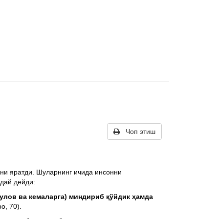
Чоп этиш
рни яратди. Шуларнинг ичида инсонни
дай дейди:
- улов ва кемаларга) миндириб қўйдик ҳамда
о, 70).