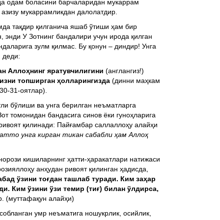
ида одам боласини барчаларидан мукаррам
и азизу мукаррамликдан далолатдир.
мда тақдир қилганича яшаб ўтиши ҳам бир
, энди У Зотнинг бандалири учун ирода қилган
даларига зулм қилмас. Бу қонун – диндир! Унга
 деди:
ган Аллоҳнинг яратувчилигини
(англангиз!)
гизни топширган ҳолларингизда
(динни маҳкам
30-31-оятлар).
ли бўлиши ва унга берилган неъматларга
от томонидан бандасига синов ёки гуноҳларига
ривоят қилинади: Пайғамбар саллаллоҳу алайҳи
 ҳатто унга кирган тикан сабабли ҳам Аллоҳ
норози кишиларнинг ҳатти-ҳаракатлари натижаси
розияллоҳу анҳудан ривоят қилинган ҳадисда,
абад ўзини тоғдан ташлаб туради. Ким заҳар
и. Ким ўзини ўзи темир (тиғ) билан ўлдирса,
. (муттафақун алайҳи)
собланган умр неъматига ношукрлик, осийлик,