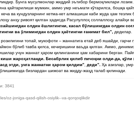
қликдир. Бунга мусулмонлар жиддий эътибор бермоқликлари лозим.
 яна қайтарилиши мумкин, аммо умр неъмати кўтарилса, бошқа қай
, кеча ва кундузларнинг кетма-кет алмашиши каби жуда ҳам тезлик
оҳу анҳу ривоят қилган ҳадисда
Расулуллоҳ соллаллоҳу алайҳи в
ксайшингдан олдин ёшлигингни, касал бўлишингдан олдин соғ
ингни ва ўлимингдан олдин ҳаётингни ғанимат бил”,
дедилар.
розилигини топай, мукофоти – жаннатига етай деб яшайди, гарчи г
аймон бўлиб тавба қилса, кечиришини ваъда қилган. Аммо, динимиз
 кишилар учун жаннат ҳаром қилинганини ҳам хабарини берган. Па
киши жароҳатланди. Бесабрлик қилиб пичоқни олди-да, қўли (
асд этди, унга жаннатни ҳаром қилдим”
,
деди”.
Ҳа азизлар, умр
бўлишимизда бизлардан шижоат ва жидду-жаҳд талаб қилинади.
и: 3841
/oz-joniga-qasd-qilish-osiylik--va-qorqoqlikdir