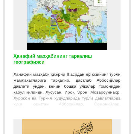
Ҳанафий мазҳабининг тарқалиш
географияси
Ҳанафий мазҳаби ҳижрий II асрдан ер юзининг турли
мамлакатларига тарқалиб, дастлаб Аббосийлар
давлати ундан, кейин бошқа ўлкалар томонидан
қабул қилинди. Хусусан, Ироқ, Эрон, Мовароуннаҳр,
Хуросон ва Туркия ҳудудларида турли давлатларда
ҳукм юритган Аббосийлар, Сомонийлар,
Қорахонийлар, Ғазнавийлар, Салжуқийлар,
Хоразмшоҳлар, Мисрда Аюбийлар, Мамлуклар,
Мовароуннаҳрда Темурийлар, Бобурийлар,
Шайбонийлар давлатлари ва Усмонийлар империяси