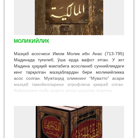
МОЛИКИЙЛИК
Мазҳаб асосчиси Имом Молик ибн Анас (713-795)
Мадинада туғилиб, ўша ерда вафот этган. У зот
Мадина ҳуқуқий мактабига асосланиб суннийликдаги
кенг тарқалган мазҳаблардан бири моликийликка
асос солган. Мужтаҳид олимнинг “Муватто” асари
мазҳаб тамойилларини атрофлича қамраб олган.
Кейинчалик ушбу асарга қатор шарҳлар ёзилган.