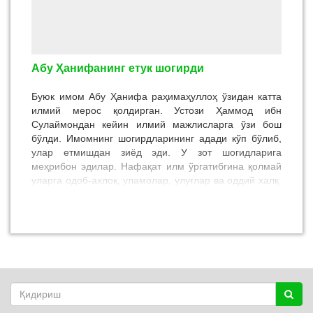
Хуросон, Афғонистон, Ҳиндистон, Покистон, Туркия
ва бошқа мамлакатларга тезда тарқалиб улгурди.
Абу Ҳанифанинг етук шогирди
Буюк имом Абу Ҳанифа раҳимаҳуллоҳ ўзидан катта
илмий мерос қолдирган. Устози Ҳаммод ибн
Сулаймондан кейин илмий мажлисларга ўзи бош
бўлди. Имомнинг шогирдларининг адади кўп бўлиб,
улар етмишдан зиёд эди. У зот шогидларига
меҳрибон эдилар. Нафақат илм ўргатибгина қолмай
уларга одоб-ахлоқ, уламолар, улуғлар ва оддий халқ
билан қандай муомалада бўлишни ҳам ўргатиб борар
эдилар.