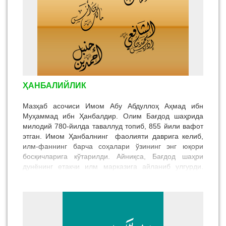
томонидан расмий мазҳаб сифатида қабул қилинган.
ҲАНБАЛИЙЛИК
Мазҳаб асочиси Имом Абу Абдуллоҳ Аҳмад ибн
Муҳаммад ибн Ҳанбалдир. Олим Бағдод шаҳрида
милодий 780-йилда таваллуд топиб, 855 йили вафот
этган. Имом Ҳанбалнинг фаолияти даврига келиб,
илм-фаннинг барча соҳалари ўзининг энг юқори
босқичларига кўтарилди. Айниқса, Бағдод шаҳри
дунёнинг етакчи илм марказига айланиб улгурди.
Куфа, Басра, Макка, Мадина, Яман, Шом, Жазоир
каби ўнлаб шаҳарларга сафар қилиб, бошқа мазҳаб
вакилларининг юзлаб устозларидан таҳсил олди.