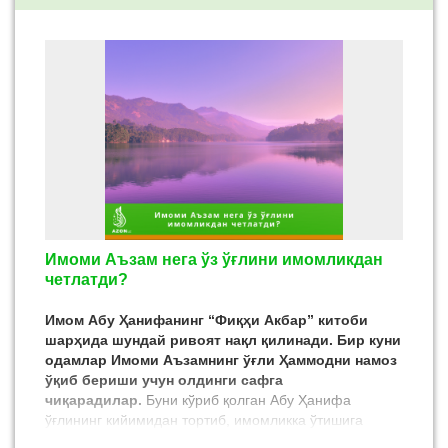
Имоми Аъзам нега ўз ўғлини имомликдан
четлатди?
Имом Абу Ҳанифанинг “Фиқҳи Акбар” китоби
шарҳида шундай ривоят нақл қилинади. Бир куни
одамлар Имоми Аъзамнинг ўғли Ҳаммодни намоз
ўқиб бериши учун олдинги сафга
чиқарадилар.
Буни кўриб қолган Абу Ҳанифа
ўғлининг кийимидан тортиб, имомликка ўтишига
қаршилик кўрсатадилар. Намозни эса бошқа биров