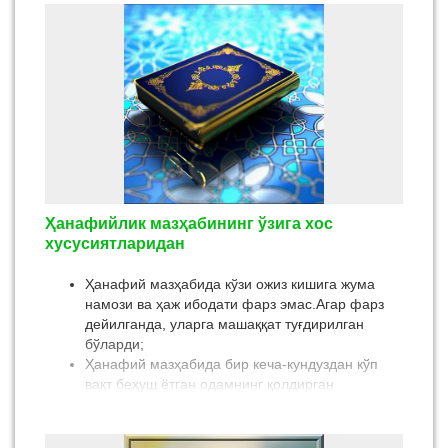
қолдиришмоқда. Биз бундан мамнунмиз. Шундай
маълумотларнинг бирида «Истихора» намози ҳақида
маълумот беришимизни сўрашган. Бу намоз
тўғрисида аввалроқ сайтимизда маълумот берилган
бўлсада Аллоҳ таолонинг тавфиқини сўраган ҳолда
азиз мухлисларимизга такроран ушбу намоз қай
тарзда адо этилиши, дуолари тўғрисида батафсил
маълумот бермоқчимиз. Аллоҳ таоло бериладиган
маълумотларни халқимизга манфаатли ва фойдали
қилсин, хато нуқсонларимизни Ўзи мағфират этсин!
Ҳанафийлик мазҳабининг ўзига хос
хусусиятларидан
Ҳанафий мазҳабида кўзи ожиз кишига жума
намози ва ҳаж ибодати фарз эмас.Агар фарз
дейилганда, уларга машаққат туғдирилган
бўларди;
Ҳанафий мазҳабида бир кеча-кундуздан кўп
вақт беҳуш ётган одамнинг қолдирган
намозлари соқит бўлади. Агар соқит бўлмасдан
қазо қилиши фарз дейилганда, бир неча кун
беҳуш ётган беморларга машаққат бўлар эди;