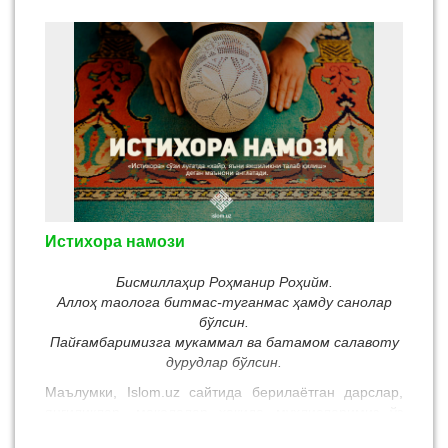
ўқиб беришига рухсат берадилар.
Истихора намози
Бисмиллаҳир Роҳманир Роҳийм.
Аллоҳ таолога битмас-туганмас ҳамду санолар
бўлсин.
Пайғамбаримизга мукаммал ва батамом салавоту
дурудлар бўлсин.
Маълумки, Islom.uz сайтида берилаётган дарслар,
янгиликлар, мақолалар ҳақида мухлисларимиз ўз
фикр-мулоҳазаларини, таклифларини ёзиб