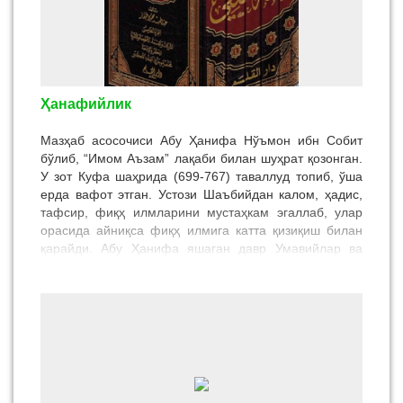
Ҳанафийлик
Мазҳаб асосочиси Абу Ҳанифа Нўъмон ибн Собит
бўлиб, “Имом Аъзам” лақаби билан шуҳрат қозонган.
У зот Куфа шаҳрида (699-767) таваллуд топиб, ўша
ерда вафот этган. Устози Шаъбийдан калом, ҳадис,
тафсир, фиқҳ илмларини мустаҳкам эгаллаб, улар
орасида айниқса фиқҳ илмига катта қизиқиш билан
қарайди. Абу Ҳанифа яшаган давр Умавийлар ва
Аббосийлар сулоласининг давлат бошқаруви
вақтларига тўғри келди. Абу Ҳанифа Қуръони карим,
сунна, саҳобийлар сўзлари, қиёс, истеҳсон, ижмоъ,
урф каби фиқҳий манба ва услубларга кўра ҳукум
чиқарган. Абу Ҳанифа асос солган ҳанафийлик
мазҳаби саккизинчи аср ўрталарида тарқала бошлаб,
нафақат Куфа, балки, Ироқ, Жазоир, Тунис,
Марокаш, Индонезия, Малазия, Эрон, Мовароуннаҳр,