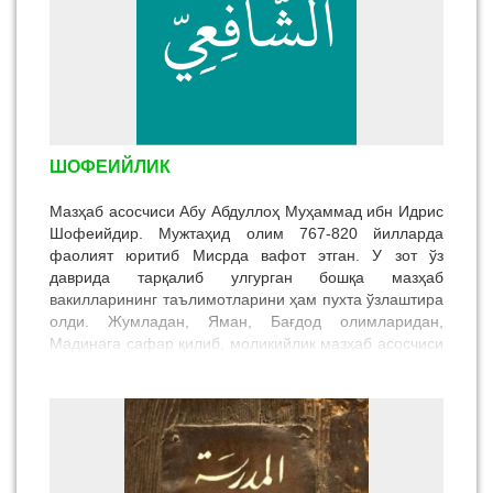
ШОФЕИЙЛИК
Мазҳаб асосчиси Абу Абдуллоҳ Муҳаммад ибн Идрис
Шофеийдир. Мужтаҳид олим 767-820 йилларда
фаолият юритиб Мисрда вафот этган. У зот ўз
даврида тарқалиб улгурган бошқа мазҳаб
вакилларининг таълимотларини ҳам пухта ўзлаштира
олди. Жумладан, Яман, Бағдод олимларидан,
Мадинага сафар қилиб, моликийлик мазҳаб асосчиси
Молик ибн Анасдан сабоқ олди. Шунингдек, Ироқ ва
Куфа шаҳарларига келиб мазҳаббоши Абу
Ҳанифанинг машҳур шогирдларидан ҳам таълим
олди. Ҳанафийлик таълимотини асосан Муҳаммад
ибн Ҳасан Шайбонийдан ўзлаштирди.