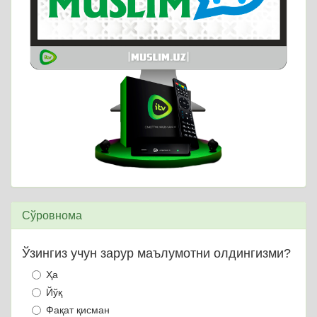
Сўровнома
Ўзингиз учун зарур маълумотни олдингизми?
Ҳа
Йўқ
Фақат қисман