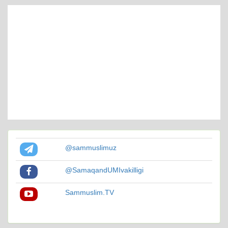
@sammuslimuz
@SamaqandUMIvakilligi
Sammuslim.TV