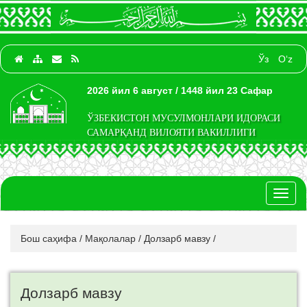
Ўз
O‘z
2026 йил 6 август / 1448 йил 23 Сафар
ЎЗБЕКИСТОН МУСУЛМОНЛАРИ ИДОРАСИ
САМАРҚАНД ВИЛОЯТИ ВАКИЛЛИГИ
Toggl
naviga
Бош саҳифа
/
Мақолалар
/
Долзарб мавзу
/
Долзарб мавзу