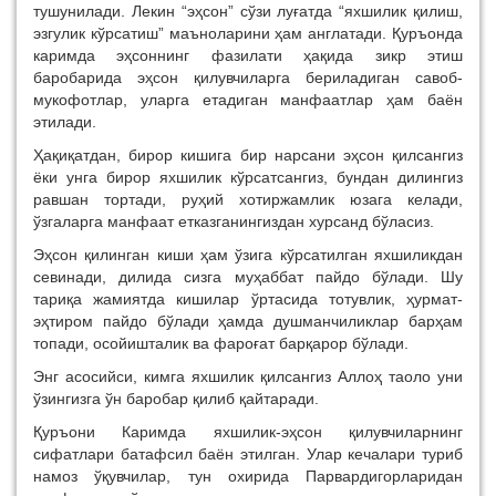
тушунилади. Лекин “эҳсон” сўзи луғатда “яхшилик қилиш,
эзгулик кўрсатиш” маъноларини ҳам англатади. Қуръонда
каримда эҳсоннинг фазилати ҳақида зикр этиш
баробарида эҳсон қилувчиларга бериладиган савоб-
мукофотлар, уларга етадиган манфаатлар ҳам баён
этилади.
Ҳақиқатдан, бирор кишига бир нарсани эҳсон қилсангиз
ёки унга бирор яхшилик кўрсатсангиз, бундан дилингиз
равшан тортади, руҳий хотиржамлик юзага келади,
ўзгаларга манфаат етказганингиздан хурсанд бўласиз.
Эҳсон қилинган киши ҳам ўзига кўрсатилган яхшиликдан
севинади, дилида сизга муҳаббат пайдо бўлади. Шу
тариқа жамиятда кишилар ўртасида тотувлик, ҳурмат-
эҳтиром пайдо бўлади ҳамда душманчиликлар барҳам
топади, осойишталик ва фароғат барқарор бўлади.
Энг асосийси, кимга яхшилик қилсангиз Аллоҳ таоло уни
ўзингизга ўн баробар қилиб қайтаради.
Қуръони Каримда яхшилик-эҳсон қилувчиларнинг
сифатлари батафсил баён этилган. Улар кечалари туриб
намоз ўқувчилар, тун охирида Парвардигорларидан