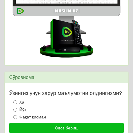
Сўровнома
Ўзингиз учун зарур маълумотни олдингизми?
Ҳа
Йўқ
Фақат қисман