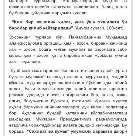
мағфират сўровчилар, мол-мулкларидан муҳтож ва
фақирларга насиба ажратувчи кишилардир. Аллоҳ таоло
бу борада қуйдагича марҳамат қилади:
“Ким бир яхшилик қилса, унга ўша яхшилиги ўн
баробар қилиб қайтарилади”
(Анъом сураси, 160-оят).
Эҳсоннинг турлари кўп: Пайғамбаримиз Муҳаммад
алайҳиссаломга эргашиш ҳам - эҳсон, бировни кечириш
ҳам – эҳсон, бошга келган мусибат ва озорларга сабр
қилиш ҳам - эҳсон, ҳатто бировга яхши муомала қилиш
ҳам – эҳсондир.
Дунё мамлакатларининг бошига оғир синов тушиб турган
бугунги мураккаб вазиятда эҳсонга, мурувватга, моддий
кўмакка муҳтож юртдошларимизнинг бўлиши ҳам табиий
ҳолат. Чунки мамлакатимизда жорий қилинган карантин
режими даврида ишсиз, ногиронлиги бор, кекса, якка-
ёлғиз, боқувчисини йўқотган, ижтимоий кўмакка муҳтож
аҳоли бирмунча қийинчиликларга дуч келиш ҳолатлари
бор. Аҳолининг бундай қатламини қўллаб-қувватлаш
мақсадида Муҳтарам Президентимиз раҳнамолигида
етарлича чора-тадбирлар амалга ошириб келинмоқда. Бу
борада
“Саховат ва кўмак” умумхалқ ҳаракати
шиори