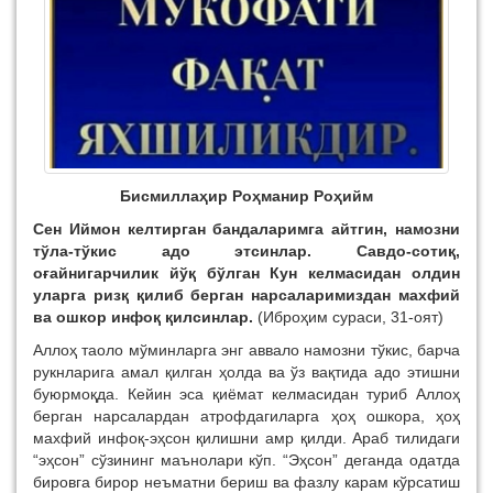
Бисмиллаҳир Роҳманир Роҳийм
Сен
И
й
мон келтирган бандаларимга айтг
ин
, намозни
тўла-
тўкис адо этсинлар. Савдо-сотиқ,
оғайнигарчилик
йўқ бўлган
Кун келмасидан олдин
уларга ризқ қилиб берган нарсаларимиздан махфий
ва ошкор инфоқ қилсинлар.
(Иброҳим сураси, 31-оят)
Аллоҳ таоло мўминларга энг аввало намозни тўкис, барча
рукнларига амал қилган ҳолда ва ўз вақтида адо этишни
буюрмоқда. Кейин эса қиёмат келмасидан туриб Аллоҳ
берган нарсалардан атрофдагиларга ҳоҳ ошкора, ҳоҳ
махфий инфоқ-эҳсон қилишни амр қилди. Араб тилидаги
“эҳсон” сўзининг маънолари кўп. “Эҳсон” деганда одатда
бировга бирор неъматни бериш ва фазлу карам кўрсатиш