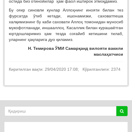
остида биз отинойилар ҳам фаол иштирок этмоқдамиз.
Бу оғир синовли кунлар Аллоҳнинг инояти билан тез
фурсатда ўтиб кетади, ишонамизки, саховатпеша
халқимизнинг бу каби саховати Аллоҳ томонидан муносиб
мукофотланади, иншааллоҳ. Касаллик билан курашаётган
юртдошларимиз ҳам тезда соғайиб кетишини тилаб,
уларнинг ҳақларига дуо қиламиз.
Н. Темирова
ЎМИ Самарқанд вилояти вакили
маслаҳатчиси
Киритилган вақти: 29/04/2020 17:08; Кўрилганлиги: 2374