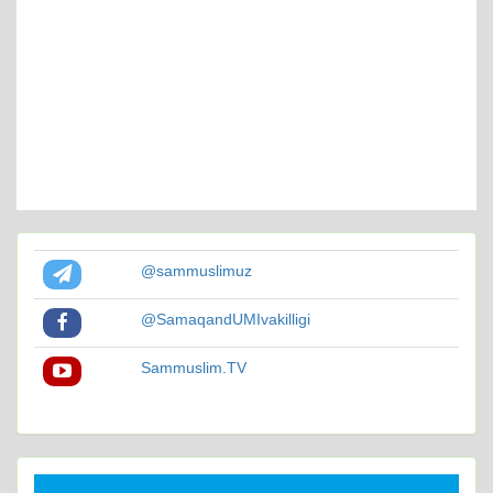
@sammuslimuz
@SamaqandUMIvakilligi
Sammuslim.TV