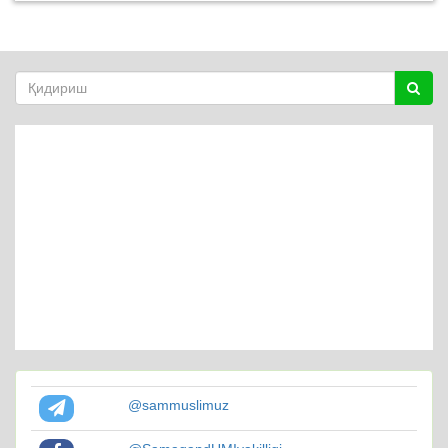
@sammuslimuz