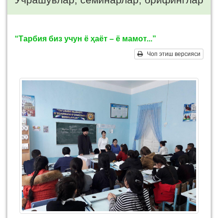
“Тарбия биз учун ё ҳаёт – ё мамот...”
Чоп этиш версияси