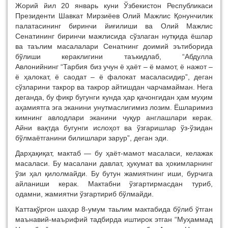
Жорий йил 20 январь куни Ўзбекистон Республикаси
Президенти Шавкат Мирзиёев Олий Мажлис Қонунчилик
палатасининг биринчи йиғилиши ва Олий Мажлис
Сенатининг биринчи мажлисида сўзлаган нутқида ёшлар
ва таълим масалалари Сенатнинг доимий эътиборида
бўлиши кераклигини таъкидлаб, “Абдулла
Авлонийнинг “Тарбия биз учун ё ҳаёт – ё мамот, ё нажот –
ё ҳалокат, ё саодат – ё фалокат масаласидир”, деган
сўзларини такрор ва такрор айтишдан чарчамайман. Нега
деганда, бу фикр бугунги кунда ҳар қачонгидан ҳам муҳим
аҳамиятга эга эканини унутмаслигимиз лозим. Ёшларимиз
кимнинг авлодлари эканини чуқур англашлари керак.
Айни вақтда бугунги ислоҳот ва ўзгаришлар ўз-ўзидан
бўлмаётганини билишлари зарур”, деган эди.
Дарҳақиқат, мактаб — бу ҳаёт-мамот масаласи, келажак
масаласи. Бу масалани давлат, ҳукумат ва ҳокимларнинг
ўзи ҳал қилолмайди. Бу бутун жамиятнинг иши, бурчига
айланиши керак. Мактабни ўзгартирмасдан туриб,
одамни, жамиятни ўзгартириб бўлмайди.
Каттақўрғон шаҳар 8-умум таьлим мактабида бўлиб ўтган
маънавий-маърифий тадбирда иштирок этган “Муҳаммад