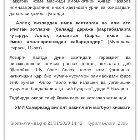
Наққибек” жоме масжиди имом-хатиби Анвар Назаров
илм-маърифатнинг инсон ҳаётидаги ўрни ва охиратдаги
даражаси ҳақида тўхталди.
“…Аллоҳ сизлардан имон келтирган ва илм ато
этилган зотларни (баланд) даража (мартаба)ларга
кўтарур. Аллоҳ қилаётган (барча яхши ва
ёмон) амалларингиздан хабардордир”
(Мужодала
сураси, 11-оят).
Ҳозирги пайтда дунё ҳаётидаги тараққиёт ва
ривожланишни илмсиз равнақ топган, юксалган деб
бўлмайди. Шу боис Аллоҳ таоло илм ўрганишга
интилишни ҳар бир мўмин-мусулмон зиммасидаги фарз
этиб қўйган. Аллоҳ таоло илм излашни ва ўрганишни
мусулмон бандаларига қатъий буюрган”, деди А.Назаров.
Тадбирда юқори синф ўқувчилари ва устозлар қатнашди.
ЎМИ Самарқанд вилоят вакиллиги матбуот хизмати
Киритилган вақти: 23/01/2020 14:42; Кўрилганлиги: 2396