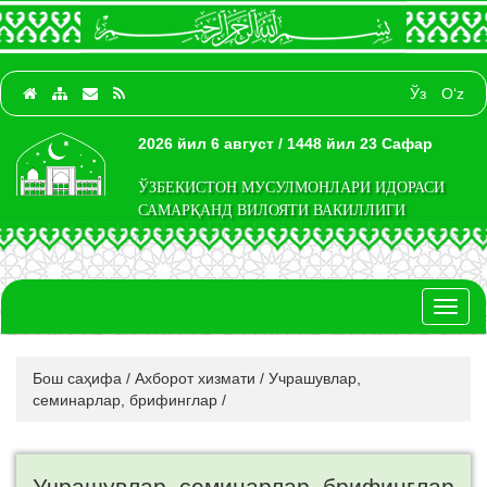
Ўз
O‘z
2026 йил 6 август / 1448 йил 23 Сафар
ЎЗБЕКИСТОН МУСУЛМОНЛАРИ ИДОРАСИ
САМАРҚАНД ВИЛОЯТИ ВАКИЛЛИГИ
Toggl
naviga
Бош саҳифа
/
Ахборот хизмати
/
Учрашувлар,
семинарлар, брифинглар
/
Учрашувлар, семинарлар, брифинглар