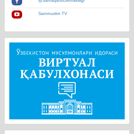
@SamaqandUMIvakilligi
Sammuslim.TV