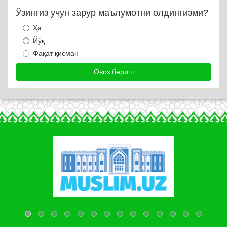
Ўзингиз учун зарур маълумотни олдингизми?
Ҳа
Йўқ
Фақат қисман