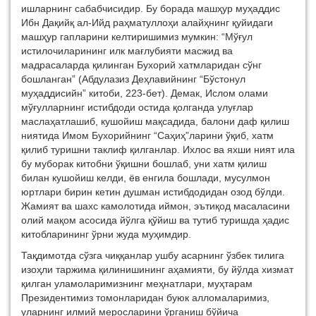
ишларнинг сабабчисидир. Бу борада машҳур муҳаддис
Ибн Дақийқ ал-Ийд раҳматуллоҳи алайҳнинг қуйидаги
машҳур гапларини келтиришимиз мумкин: “Мўғул
истилочиларининг илк мағлубияти масжид ва
мадрасаларда қилинган Бухорий хатмларидан сўнг
бошланган” (Абдулазиз Деҳлавийнинг “Бўстонул
муҳаддисийн” китоби, 223-бет). Демак, Ислом олами
мўғулларнинг истибдоди остида қолганда улуғлар
маслаҳатлашиб, кушойиш мақсадида, балони даф қилиш
ниятида Имом Бухорийнинг “Саҳиҳ”ларини ўқиб, хатм
қилиб туришни таклиф қилганлар. Ихлос ва яхши ният ила
бу муборак китобни ўқишни бошлаб, уни хатм қилиш
билан кушойиш келди, ёв енгила бошлади, мусулмон
юртлари бирин кетин душман истибдодидан озод бўлди.
Жамият ва шахс камолотида иймон, эътиқод масаласини
олий мақом асосида йўлга қўйиш ва тутиб туришда ҳадис
китобларининг ўрни жуда муҳимдир.
Тақдимотда сўзга чиққанлар ушбу асарнинг ўзбек тилига
изоҳли таржима қилинишининг аҳамияти, бу йўлда хизмат
қилган уламоларимизнинг меҳнатлари, муҳтарам
Президентимиз томонларидан буюк алломаларимиз,
уларнинг илмий меросларини ўрганиш бўйича