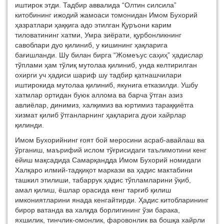
иштирок этди. Тадбир аввалида “Олтин силсила”
китобининг ижодий жамоаси томонидан Имом Бухорий
ҳазратлари ҳаққига адо этилган Қуръони карим
тиловатининг хатми, Умра зиёрати, қурбонликнинг
савоблари дуо қилиниб, у кишининг ҳақларига
бағишланди. Шу билан бирга “Жомеъус саҳиҳ” ҳадислар
тўплами ҳам тўлиқ мутолаа қилиниб, унда келтирилган
охирги уч ҳадиси шариф шу тадбир қатнашчилари
иштирокида мутолаа қилиниб, якунига етказилди. Ушбу
хатмлар ортидан буюк аллома ва барча ўтган азиз
авлиёлар, динимиз, халқимиз ва юртимиз тараққиётга
хизмат қилиб ўтганларнинг ҳақларига дуои хайрлар
қилинди.
Имом Бухорийнинг ғоят бой меросини асраб-авайлаш ва
ўрганиш, маърифий ислом тўғрисидаги таълимотини кенг
ёйиш мақсадида Самарқандда Имом Бухорий номидаги
Халқаро илмий-тадқиқот маркази ва ҳадис мактабини
ташкил этилиши, табаррук ҳадис тўпламларини ўқиб,
амал қилиш, ёшлар орасида кенг тарғиб қилиш
имкониятларини янада кенгайтирди. Ҳадис китобларининг
бирор ватанда ва халқда борлигининг ўзи барака,
яхшилик, тинчлик-омонлик, фаровонлик ва бошқа хайрли