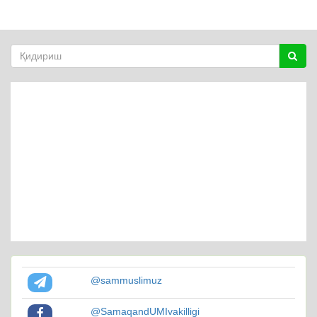
@sammuslimuz
@SamaqandUMIvakilligi