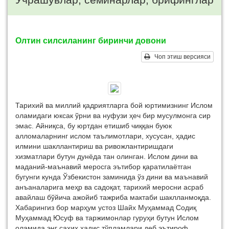
Олтин силсиланинг биринчи довони
Чоп этиш версияси
Тарихий ва миллий қадриятларга бой юртимизнинг Ислом
оламидаги юксак ўрни ва нуфузи ҳеч бир мусулмонга сир
эмас. Айниқса, бу юртдан етишиб чиққан буюк
алломаларнинг ислом таълимотлари, хусусан, ҳадис
илмини шакллантириш ва ривожлантиришдаги
хизматлари бутун дунёда тан олинган. Ислом дини ва
маданий-маънавий меросга эътибор қаратилаётган
бугунги кунда Ўзбекистон заминида ўз дини ва маънавий
анъаналарига меҳр ва садоқат, тарихий меросни асраб
авайлаш бўйича ажойиб тажриба мактаби шаклланмоқда.
Хабарингиз бор марҳум устоз Шайх Муҳаммад Содиқ
Муҳаммад Юсуф ва таржимонлар гуруҳи бутун Ислом
оламида энг саҳиҳ ҳадис тўпламлари деб эътироф