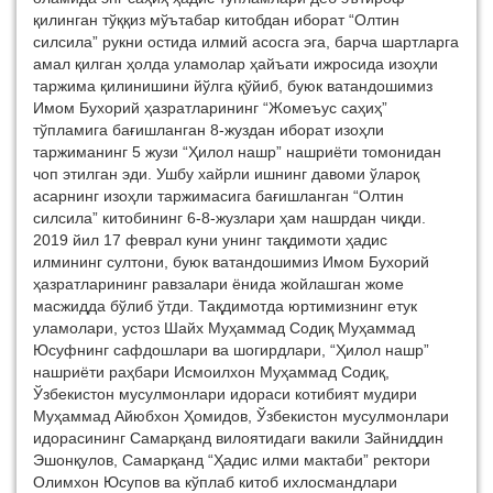
қилинган тўққиз мўътабар китобдан иборат “Олтин
силсила” рукни остида илмий асосга эга, барча шартларга
амал қилган ҳолда уламолар ҳайъати ижросида изоҳли
таржима қилинишини йўлга қўйиб, буюк ватандошимиз
Имом Бухорий ҳазратларининг “Жомеъус саҳиҳ”
тўпламига бағишланган 8-жуздан иборат изоҳли
таржиманинг 5 жузи “Ҳилол нашр” нашриёти томонидан
чоп этилган эди. Ушбу хайрли ишнинг давоми ўлароқ
асарнинг изоҳли таржимасига бағишланган “Олтин
силсила” китобининг 6-8-жузлари ҳам нашрдан чиқди.
2019 йил 17 феврал куни унинг тақдимоти ҳадис
илмининг султони, буюк ватандошимиз Имом Бухорий
ҳазратларининг равзалари ёнида жойлашган жоме
масжидда бўлиб ўтди. Тақдимотда юртимизнинг етук
уламолари, устоз Шайх Муҳаммад Содиқ Муҳаммад
Юсуфнинг сафдошлари ва шогирдлари, “Ҳилол нашр”
нашриёти раҳбари Исмоилхон Муҳаммад Содиқ,
Ўзбекистон мусулмонлари идораси котибият мудири
Муҳаммад Айюбхон Ҳомидов, Ўзбекистон мусулмонлари
идорасининг Самарқанд вилоятидаги вакили Зайниддин
Эшонқулов, Самарқанд “Ҳадис илми мактаби” ректори
Олимхон Юсупов ва кўплаб китоб ихлосмандлари