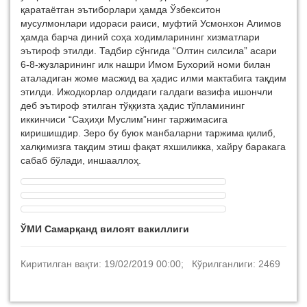
қаратаётган эътиборлари ҳамда Ўзбекситон
мусулмонлари идораси раиси, муфтий Усмонхон Алимов
ҳамда барча диний соҳа ходимларининг хизматлари
эътироф этилди. Тадбир сўнгида “Олтин силсила” асари
6-8-жузларининг илк нашри Имом Бухорий номи билан
аталадиган жоме масжид ва ҳадис илми мактабига тақдим
этилди. Ижодкорлар олдидаги галдаги вазифа ишончли
деб эътироф этилган тўққизта ҳадис тўпламининг
иккинчиси “Саҳиҳи Муслим”нинг таржимасига
киришишдир. Зеро бу буюк манбаларни таржима қилиб,
халқимизга тақдим этиш фақат яхшиликка, хайру баракага
сабаб бўлади, иншааллоҳ.
ЎМИ Самарқанд вилоят вакиллиги
Киритилган вақти: 19/02/2019 00:00; Кўрилганлиги: 2469