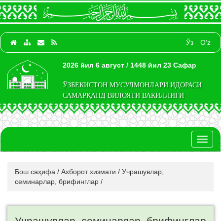
Ўз
O‘z
2026 йил 6 август / 1448 йил 23 Сафар
ЎЗБЕКИСТОН МУСУЛМОНЛАРИ ИДОРАСИ
САМАРҚАНД ВИЛОЯТИ ВАКИЛЛИГИ
Toggl
naviga
Бош саҳифа
/
Ахборот хизмати
/
Учрашувлар,
семинарлар, брифинглар
/
Учрашувлар, семинарлар, брифинглар