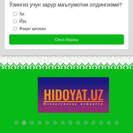
Ўзингиз учун зарур маълумотни олдингизми?
Ҳа
Йўқ
Фақат қисман