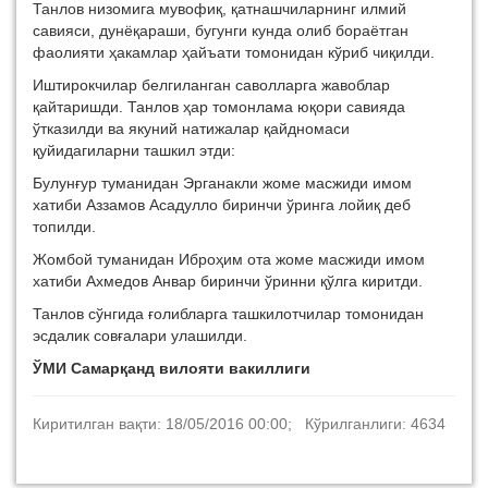
Танлов низомига мувофиқ, қатнашчиларнинг илмий
савияси, дунёқараши, бугунги кунда олиб бораётган
фаолияти ҳакамлар ҳайъати томонидан кўриб чиқилди.
Иштирокчилар белгиланган саволларга жавоблар
қайтаришди. Танлов ҳар томонлама юқори савияда
ўтказилди ва якуний натижалар қайдномаси
қуйидагиларни ташкил этди:
Булунғур туманидан Эрганакли жоме масжиди имом
хатиби Аззамов Асадулло биринчи ўринга лойиқ деб
топилди.
Жомбой туманидан Иброҳим ота жоме масжиди имом
хатиби Ахмедов Анвар биринчи ўринни қўлга киритди.
Танлов сўнгида ғолибларга ташкилотчилар томонидан
эсдалик совғалари улашилди.
ЎМИ Самарқанд вилояти вакиллиги
Киритилган вақти: 18/05/2016 00:00; Кўрилганлиги: 4634