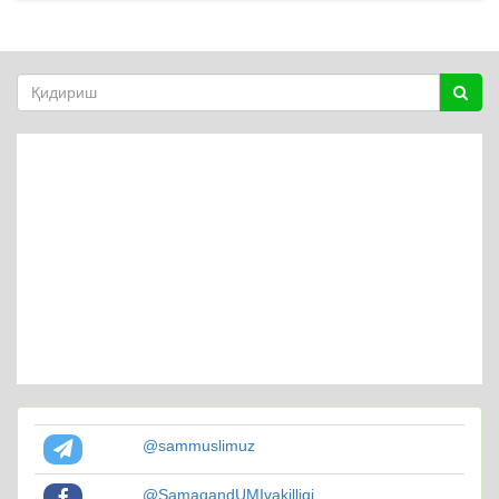
@sammuslimuz
@SamaqandUMIvakilligi