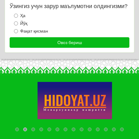
Ўзингиз учун зарур маълумотни олдингизми?
Ҳа
Йўқ
Фақат қисман