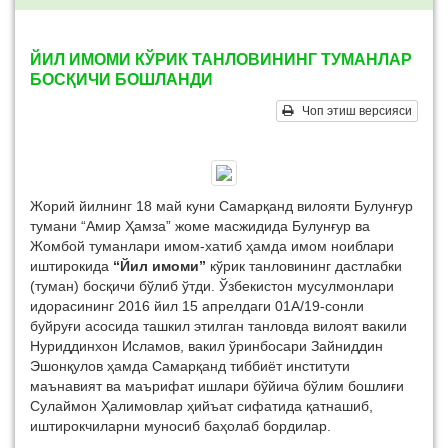
ЙИЛ ИМОМИ КЎРИК ТАНЛОВИНИНГ ТУМАНЛАР
БОСҚИЧИ БОШЛАНДИ
Чоп этиш версияси
Жорий йилнинг 18 май куни Самарқанд вилояти Булунғур
тумани “Амир Ҳамза” жоме масжидида Булунғур ва
Жомбой туманлари имом-хатиб ҳамда имом ноиблари
иштирокида
“Йил имоми”
кўрик танловининг дастлабки
(туман) босқичи бўлиб ўтди. Ўзбекистон мусулмонлари
идорасининг 2016 йил 15 апрелдаги 01А/19-сонли
буйруғи асосида ташкил этилган танловда
вилоят вакили
Нуриддинхон Исламов, вакил ўринбосари Зайниддин
Эшонқулов ҳамда Самарқанд тиббиёт институти
маънавият ва маърифат ишлари бўйича бўлим бошлиғи
Сулаймон Ҳалимовлар ҳийъат сифатида қатнашиб,
иштирокчиларни муносиб баҳолаб бордилар.