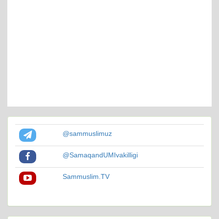
@sammuslimuz
@SamaqandUMIvakilligi
Sammuslim.TV