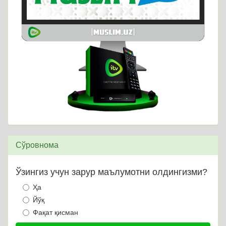
Сўровнома
Ўзингиз учун зарур маълумотни олдингизми?
Ҳа
Йўқ
Фақат қисман