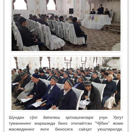
Шундан сўнг йиғилиш қатнашчилари учун Ургут
туманининг марказида бино этилаётган “Чўбин” жоме
масжидининг янги биносига саёҳат уюштирилди.