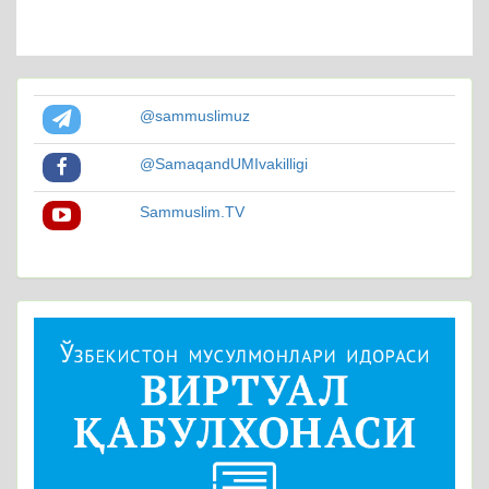
@sammuslimuz
@SamaqandUMIvakilligi
Sammuslim.TV