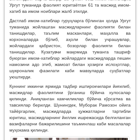
Ургут туманида фаолият юритаётган 61 та масжид имом-
хатиб ва имом ноиблари жалб этилди.
Дастлаб имом-хатиблар гуруҳларга бўлинган ҳолда Ургут
туманида жойлашган масжидларнинг фаолияти билан
танишдилар, таълим масканлари, маҳалла ва
корхоналарда бўлиб, аҳоли билан учрашувлар,
жойлардаги қабристон, бозорлар фаолияти билан
танишдилар. Кузатувчи мақомида туманга ташриф
буюрган имом-хатиблар жойлардаги масжидларда пешин
намозини адо этиб, жамоат билан ҳозирги ислоҳотлар,
шукроналик фазилати каби мавзуларда суҳбатлар
уюштирди.
Куннинг иккинчи ярмида тадбир иштирокчилари йиғилиб,
масжидлар фаолиятини ўрганиш бўйича хулосалар
қилинди. Аниқланган камчиликлар бўйича кўрсатма ва
тавсиялар берилди. Шунингдек, Муборак Рамозон ойига
тайёргарлик, масжидларда ҳужжатларни тартибли
юритиш, масжидларнинг йиллик ишрежасида белгиланган
вазифаларни бажарилишини таъминлаш каби масалалар
муҳокама қилинди.