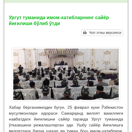
Ургут туманида имом-хатибларнинг сайёр
йиғилиши бўлиб ўтди
Чоп этиш версияси
Хабар берганимиздек бугун, 25 феврал куни Ўзбекистон
мусулмонлари идораси Самарқанд вилоят вакиллиги
навбатдаги йиғилишни сайёр тарзида Ургут туманида
ўтказишини режалаштирган эди. Ушбу сайёр йиғилишга
вилоятдаги барча шаҳар ва туман бош имом-хатиблари,