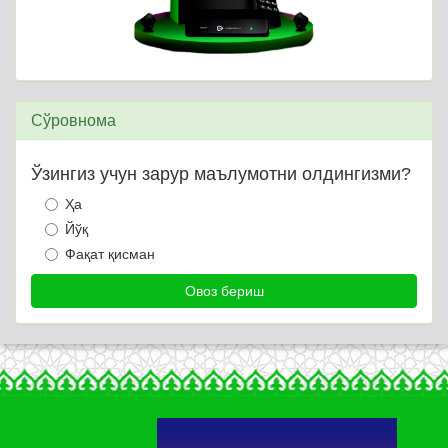
Сўровнома
Ўзингиз учун зарур маълумотни олдингизми?
Ҳа
Йўқ
Фақат қисман