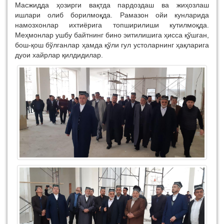
Масжидда ҳозирги вақтда пардоздаш ва жиҳозлаш
ишлари олиб борилмоқда. Рамазон ойи кунларида
намозхонлар ихтиёрига топширилиши кутилмоқда.
Меҳмонлар ушбу байтнинг бино эитилишига ҳисса қўшган,
бош-қош бўлганлар ҳамда қўли гул устоларнинг ҳақларига
дуои хайрлар қилдидилар.