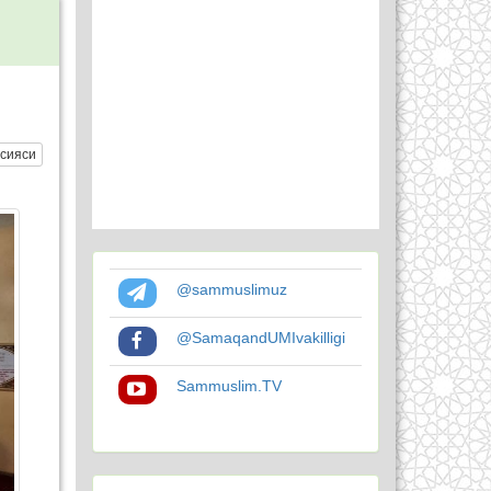
сияси
@sammuslimuz
@SamaqandUMIvakilligi
Sammuslim.TV