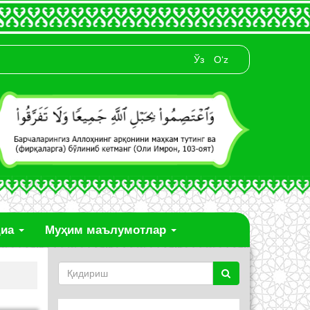
Ўз
O‘z
диа
Муҳим маълумотлар