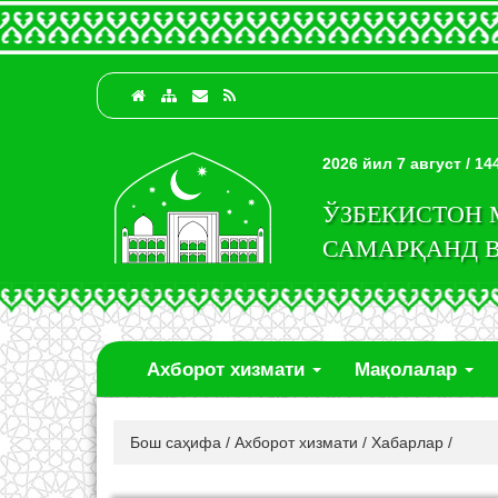
2026 йил 7 август / 1
ЎЗБЕКИСТОН
САМАРҚАНД 
Ахборот хизмати
Мақолалар
Бош саҳифа
/
Ахборот хизмати
/
Хабарлар
/