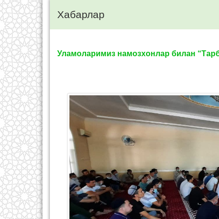
Хабарлар
Уламоларимиз намозхонлар билан “Тар