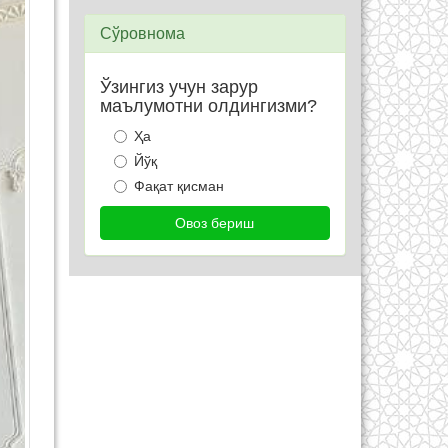
Сўровнома
Ўзингиз учун зарур
маълумотни олдингизми?
Ҳа
Йўқ
Фақат қисман