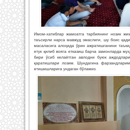
Имом-хатиблар жамоатга тарбиянинг нозик жиҳ
таъсирли нарса мавжуд эмаслиги, шу боис қа
масаласига алоҳида ўрин ажратишганини таъки
етук қилиб вояга етказиш барча замонларда му
бири ўсиб келаётган авлодни буюк аждодлар
қаратишлари лозим. Шундагина фарзандларими
етишишларига ундаган бўламиз.