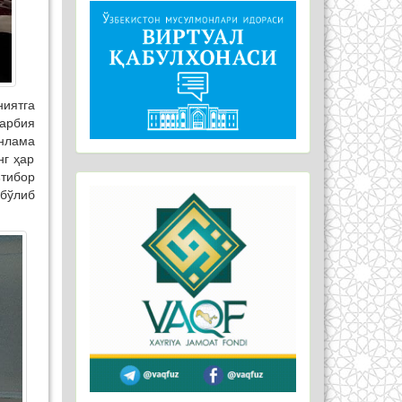
ниятга
арбия
онлама
нг ҳар
тибор
бўлиб