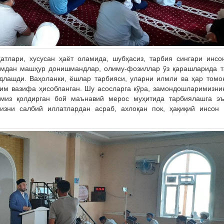
атлари, хусусан ҳаёт оламида, шубҳасиз, тарбия сингари инсо
димдан машҳур донишмандлар, олиму-фозиллар ўз қарашларида т
длашди. Ваҳоланки, ёшлар тарбияси, уларни илмли ва ҳар том
ҳим вазифа ҳисобланган. Шу асосларга кўра, замондошларимизни
имиз қолдирган бой маънавий мерос муҳитида тарбиялашга эъ
зни салбий иллатлардан асраб, ахлоқан пок, ҳақиқий инсон 