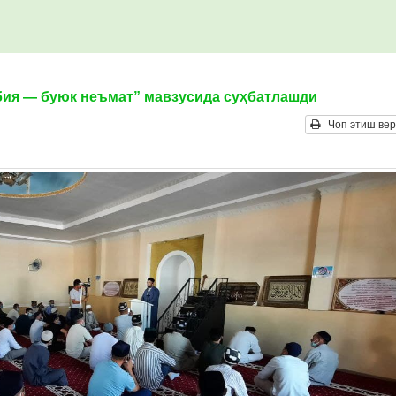
бия — буюк неъмат” мавзусида суҳбатлашди
Чоп этиш вер