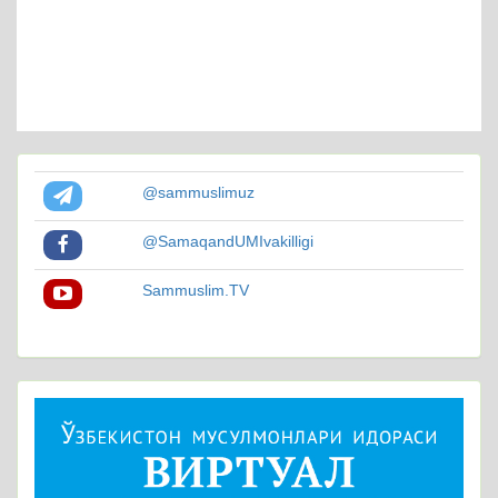
@sammuslimuz
@SamaqandUMIvakilligi
Sammuslim.TV