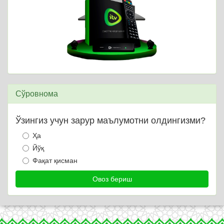
Сўровнома
Ўзингиз учун зарур маълумотни олдингизми?
Ҳа
Йўқ
Фақат қисман