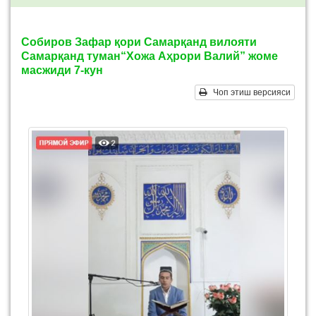
Собиров Зафар қори Самарқанд вилояти
Самарқанд туман“Хожа Аҳрори Валий” жоме
масжиди 7-кун
Чоп этиш версияси