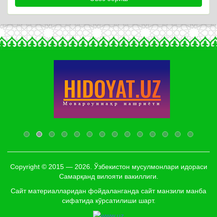
Copyright © 2015 — 2026. Ўзбекистон мусулмонлари идораси
Самарқанд вилояти вакиллиги.
Сайт материалларидан фойдаланганда сайт манзили манба
сифатида кўрсатилиши шарт.