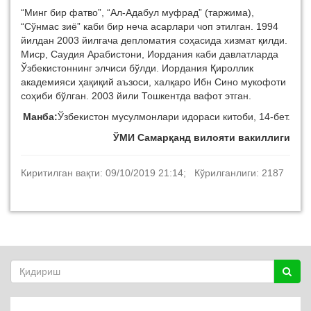
“Минг бир фатво”, “Ал-Адабул муфрад” (таржима),
“Сўнмас зиё” каби бир неча асарлари чоп этилган. 1994
йилдан 2003 йилгача депломатия соҳасида хизмат қилди.
Миср, Саудия Арабистони, Иордания каби давлатларда
Ўзбекистоннинг элчиси бўлди. Иордания Қироллик
академияси ҳақиқий аъзоси, халқаро Ибн Сино мукофоти
соҳиби бўлган. 2003 йили Тошкентда вафот этган.
Манба:
Ўзбекистон мусулмонлари идораси китоби, 14-бет.
ЎМИ Самарқанд вилояти вакиллиги
Киритилган вақти: 09/10/2019 21:14; Кўрилганлиги: 2187