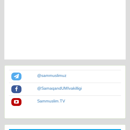
@sammuslimuz
@SamaqandUMIvakilligi
Sammuslim.TV