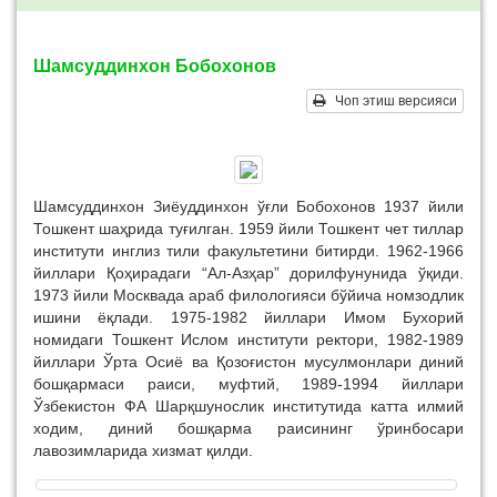
Шамсуддинхон Бобохонов
Чоп этиш версияси
Шамсуддинхон Зиёуддинхон ўғли Бобохонов 1937 йили
Тошкент шаҳрида туғилган. 1959 йили Тошкент чет тиллар
институти инглиз тили факультетини битирди. 1962-1966
йиллари Қоҳирадаги “Ал-Азҳар” дорилфунунида ўқиди.
1973 йили Москвада араб филологияси бўйича номзодлик
ишини ёқлади. 1975-1982 йиллари Имом Бухорий
номидаги Тошкент Ислом институти ректори, 1982-1989
йиллари Ўрта Осиё ва Қозоғистон мусулмонлари диний
бошқармаси раиси, муфтий, 1989-1994 йиллари
Ўзбекистон ФА Шарқшунослик институтида катта илмий
ходим, диний бошқарма раисининг ўринбосари
лавозимларида хизмат қилди.