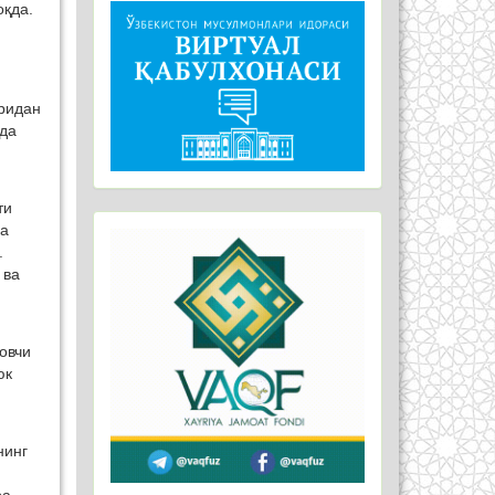
оқда.
ридан
ида
ти
га
.
 ва
овчи
юк
нинг