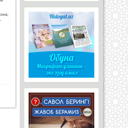
ра
хона,
-