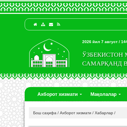
2026 йил 7 август / 1
ЎЗБЕКИСТОН
САМАРҚАНД 
Ахборот хизмати
Мақолалар
Бош саҳифа
/
Ахборот хизмати
/
Хабарлар
/