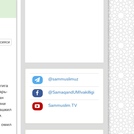
сияси
@sammuslimuz
гига
арь-
@SamaqandUMIvakilligi
ан
ини
Sammuslim.TV
ташкил
и.
м омил