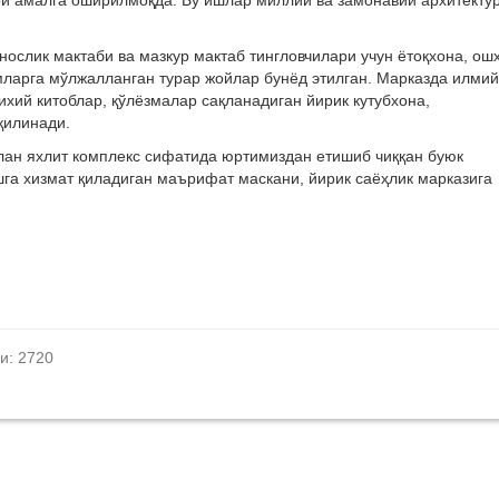
 амалга оширилмоқда. Бу ишлар миллий ва замонавий архитекту
ослик мактаби ва мазкур мактаб тингловчилари учун ётоқхона, ош
ларга мўлжалланган турар жойлар бунёд этилган. Марказда илмий
ихий китоблар, қўлёзмалар сақланадиган йирик кутубхона,
қилинади.
лан яхлит комплекс сифатида юртимиздан етишиб чиққан буюк
га хизмат қиладиган маърифат маскани, йирик саёҳлик марказига
и: 2720