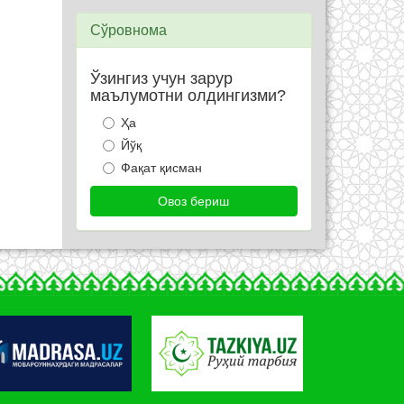
Сўровнома
Ўзингиз учун зарур
маълумотни олдингизми?
Ҳа
Йўқ
Фақат қисман