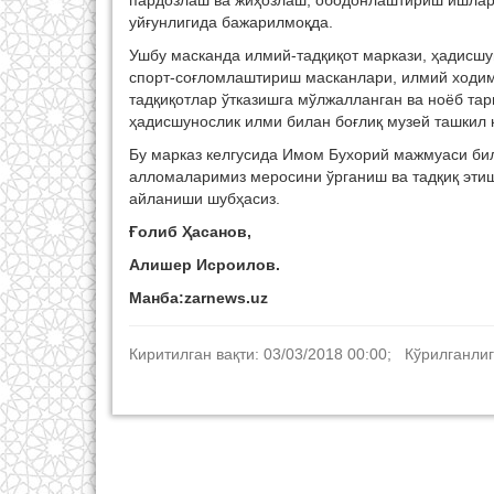
пардозлаш ва жиҳозлаш, ободонлаштириш ишлари
уйғунлигида бажарилмоқда.
Ушбу масканда илмий-тадқиқот маркази, ҳадисшун
спорт-соғломлаштириш масканлари, илмий ходим
тадқиқотлар ўтказишга мўлжалланган ва ноёб тар
ҳадисшунослик илми билан боғлиқ музей ташкил 
Бу марказ келгусида Имом Бухорий мажмуаси би
алломаларимиз меросини ўрганиш ва тадқиқ этиш
айланиши шубҳасиз.
Ғолиб Ҳасанов,
Алишер Исроилов.
Манба:zarnews.uz
Киритилган вақти: 03/03/2018 00:00; Кўрилганлиг