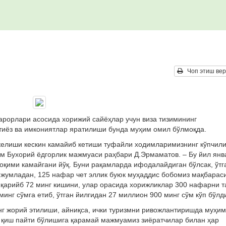
Чоп этиш вер
арорлари асосида хорижий сайёҳлар учун виза тизимининг
тиёз ва имкониятлар яратилиши бунда муҳим омил бўлмоқда.
келиши кескин камайиб кетиши туфайли ходимларимизнинг кўпчили
м Бухорий ёдгорлик мажмуаси раҳбари Д.Эрмаматов. – Бу йил янв
қими камайгани йўқ. Буни рақамларда ифодалайдиган бўлсак, ўтг
, жумладан, 125 нафар чет эллик буюк муҳаддис бобомиз мақбарас
р қарийб 72 минг кишини, улар орасида хорижликлар 300 нафарни 
инг сўмга етиб, ўтган йилгидан 27 миллион 900 минг сўм кўп бўлд
г жорий этилиши, айниқса, ички туризмни ривожлантиришда муҳи
а қиш пайти бўлишига қарамай мажмуамиз зиёратчилар билан ҳар