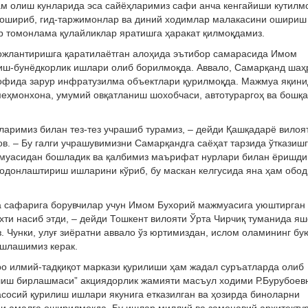
ам олиш кунларида эса сайёҳларимиз сафи анча кенгайиши кутилм
а ошириб, гид-таржимонлар ва диний ходимлар малакасини ошириш
ар томонлама қулайликлар яратишга ҳаракат қилмоқдамиз.
ожлантиришга қаратилаётган алоҳида эътибор самарасида Имом
иш-бунёдкорлик ишлари олиб борилмоқда. Аввало, Самарқанд шаҳ
рофида зарур инфратузилма объектлари қурилмоқда. Мажмуа яқин
 меҳмонхона, умумий овқатланиш шохобчаси, автотураргоҳ ва бошқа
ларимиз билан тез-тез учрашиб турамиз, – дейди Қашқадарё вилоя
в. – Бу галги учрашувимизни Самарқандга саёҳат тарзида ўтказиш
муасидан бошладик ва қалбимиз маърифат нурлари билан ёришди
бодонлаштириш ишларини кўриб, бу маскан келгусида яна ҳам обод
а сафарига борувчилар учун Имом Бухорий мажмуасига уюштирган
хти насиб этди, – дейди Тошкент вилояти Ўрта Чирчиқ туманида яш
 Чунки, улуғ зиёратни аввало ўз юртимиздан, ислом оламининг бу
ошлашимиз керак.
о илмий-тадқиқот маркази қурилиши ҳам жадал суръатларда олиб
илиш бирлашмаси” акциядорлик жамияти масъул ходими Р.Бурубоев
асосий қурилиш ишлари якунига етказилган ва ҳозирда биноларни