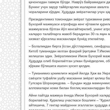
қачонгидан гавжум бўлди. Наврўз байрамидаги д
Бунинг учун зарур тайёргарлик ишларини амалг
чораларини кўрдик. Ҳудудда зиёратчилар учун ҳ
Президентимиз томонидан зиёрат туризмини рив
Бухорий мажмуаси атрофида кенг кўламли қурил
мажмуагача бўлган йўл кенгайтирилиб, унинг ат
халқаро талабларга жавоб берадиган 30 га яқин
хизмат кўрсатиш масканлари бунёд этилаётир.
– Болаликдан бирга ўсган дўстларимиз, синфдош
Китоб туманидан келган фахрий ўқитувчи Т.Имомо
келишган эдик. Зиёратимизни Имом Бухорий маж
Ҳудудда олиб борилаётган улкан бунёдкорлик, о
кўркам бўлишига ишонч ҳосил қилдик.
– Туманимиз ҳокимлиги жорий йилда Ҳаж ва Умр
саёҳати туфайли ушбу масканни зиёрат қилиш ба
Гулсара Шораҳмедова. – Бундан жуда мамнунмиз.
алломалари номи билан боғлиқ масканлардан б
Айни пайтда мажмуа ёнида Имом Бухорий халқар
борилаётир. Қурилиш участкаси бошлиғи – “Қур
айтишича, 7 гектар майдонни эгаллаган ҳудудда 