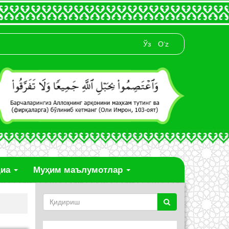
Ўз
O‘z
диа
Муҳим маълумотлар