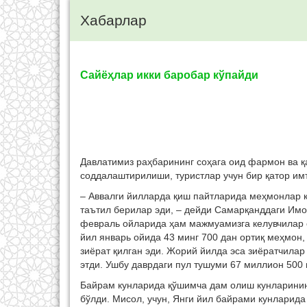
Хабарлар
Сайёҳлар икки баробар кўпайди
Давлатимиз раҳбарининг соҳага оид фармон ва қ
соддалаштирилиши, туристлар учун бир қатор им
– Аввалги йилларда қиш пайтларида меҳмонлар 
таътил берилар эди, – дейди Самарқанддаги Имо
февраль ойларида ҳам мажмуамизга келувчилар о
йил январь ойида 43 минг 700 дан ортиқ меҳмон
зиёрат қилган эди. Жорий йилда эса зиёратчила
этди. Ушбу даврдаги пул тушуми 67 миллион 500 м
Байрам кунларида қўшимча дам олиш кунларинин
бўлди. Мисол, учун, Янги йил байрами кунларид