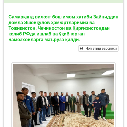
Самарқанд вилоят бош имом хатиби Зайниддин
домла Эшонқулов ҳамюртларимиз ва
Тожикистон, Чечиностон ва Қирғизистондан
келиб РФда ишлаб ва ўқиб юрган
намозхонларга маъруза қилди.
Чоп этиш версияси