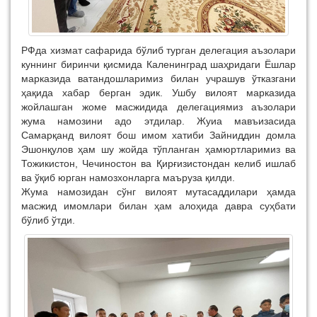
РФда хизмат сафарида бўлиб турган делегация аъзолари
куннинг биринчи қисмида Каленинград шаҳридаги Ёшлар
марказида ватандошларимиз билан учрашув ўтказгани
ҳақида хабар берган эдик. Ушбу вилоят марказида
жойлашган жоме масжидида делегациямиз аъзолари
жума намозини адо этдилар. Жуиа мавъизасида
Самарқанд вилоят бош имом хатиби Зайниддин домла
Эшонқулов ҳам шу жойда тўпланган ҳамюртларимиз ва
Тожикистон, Чечиностон ва Қирғизистондан келиб ишлаб
ва ўқиб юрган намозхонларга маъруза қилди.
Жума намозидан сўнг вилоят мутасаддилари ҳамда
масжид имомлари билан ҳам алоҳида давра суҳбати
бўлиб ўтди.