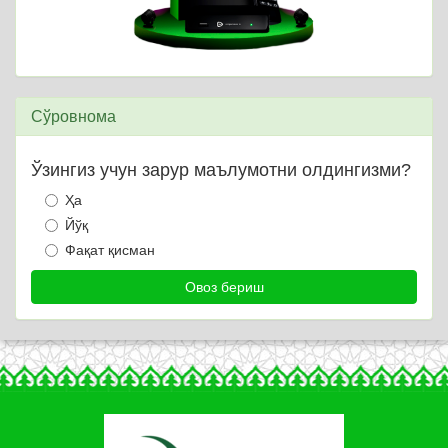
Сўровнома
Ўзингиз учун зарур маълумотни олдингизми?
Ҳа
Йўқ
Фақат қисман