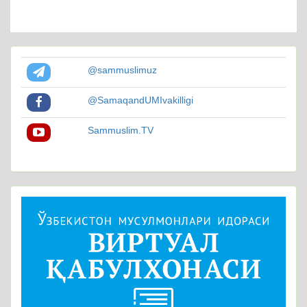
@sammuslimuz
@SamaqandUMIvakilligi
Sammuslim.TV