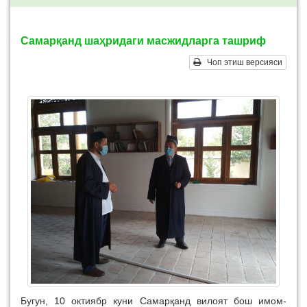
Самарқанд шаҳридаги масжидларга ташриф
Чоп этиш версияси
Бугун, 10 октиябр куни Самарқанд вилоят бош имом-