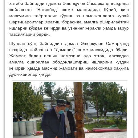
хатиби Зайниддин домла Эшонқулов Самарқанд шаҳрида
жойлашган “Янгиобод” жоме масжидида бўлиб, қиш
мавсумига таёргарлик кўриш ва намозхонларга қулай
шарт-шароитлар яратиш борасида амалга оширилаётган
ишларни кўздан кечирди ва ўзининг керакли ҳамда зарур
тавсияларни берди.
Шундан сўнг, Зайниддин домла Эшонқулов Самарқанд
шаҳрида жойлашган “Дамариқ” жоме масжидида бўлди.
Жамоат билан пешин намозини адо этгач, масжидда
амалга оширилган ободонлаштириш ишларини кўздан
кечирди ҳамда масжид жамоати ва намозхонлар хаққига
дуои-хайрлар қилди.