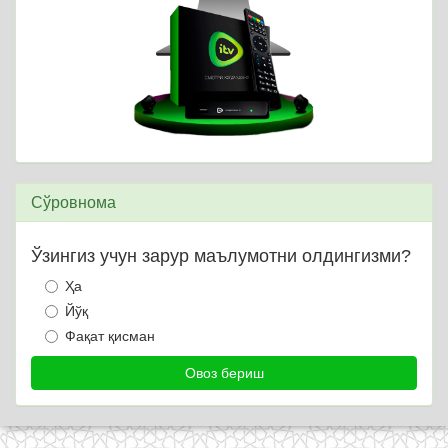
Сўровнома
Ўзингиз учун зарур маълумотни олдингизми?
Ҳа
Йўқ
Фақат қисман