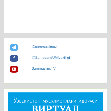
@sammuslimuz
@SamaqandUMIvakilligi
Sammuslim.TV