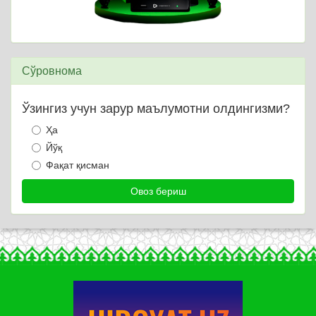
Сўровнома
Ўзингиз учун зарур маълумотни олдингизми?
Ҳа
Йўқ
Фақат қисман