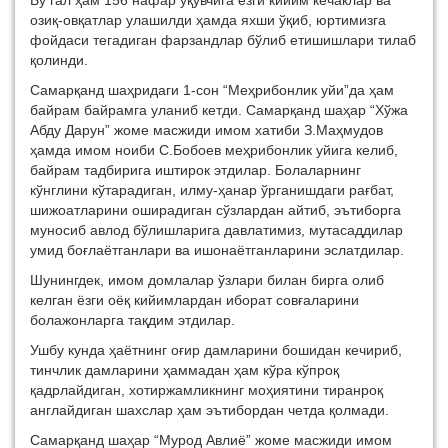
Бу гал ҳам 156 нафар ўқувчига ёзги кийим кечаклар ва
озиқ-овқатлар улашилди ҳамда яхши ўқиб, юртимизга
фойдаси тегадиган фарзандлар бўлиб етишишлари тилаб
қолинди.
Самарқанд шаҳридаги 1-сон “Меҳрибонлик уйи”да ҳам
байрам байрамга уланиб кетди. Самарқанд шаҳар “Хўжа
Абду Дарун” жоме масжиди имом хатиби З.Маҳмудов
ҳамда имом ноиби С.Бобоев меҳрибонлик уйига келиб,
байрам тадбирига иштирок этдилар. Болаларнинг
кўнглини кўтарадиган, илму-ҳанар ўрганишдаги рағбат,
шижоатларини оширадиган сўзлардан айтиб, эътиборга
муносиб авлод бўлишларига давлатимиз, мутасаддилар
умид боғлаётганлари ва ишонаётганларини эслатдилар.
Шунингдек, имом домлалар ўзлари билан бирга олиб
келган ёзги оёқ кийимлардан иборат совғаларини
болажонларга тақдим этдилар.
Ушбу кунда ҳаётнинг оғир дамларини бошидан кечириб,
тинчлик дамларини ҳаммадан ҳам кўра кўпроқ
қадрлайдиган, хотиржамликнинг моҳиятини тиранроқ
англайдиган шахслар ҳам эътибордан четда қолмади.
Самарқанд шаҳар “Мурод Авлиё” жоме масжиди имом