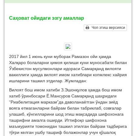
Саҳоват ойидаги эзгу амаллар
Чоп этиш версияси
2017 йил 1 июнь куни муборак Рамазон ойи ҳамда
Халқаро болаларни ҳимоя қилиши куни муносабати билан
Ўзбекистон мусулмонлари идораси Самарқанд вилояти
вакиллиги ҳамда вилоят имом хатиблари копмлекс хайрия
ишларини ташкил этдилар. Жумладан:
Вилоят бош имом хатиби З.Эшонқулов ҳамда бош имом
хатиб ўринбосари Ё.Мансуров Самарқанд шаҳридаги
“Риабелитация маркази”да даволанаётган ўндан зиёд
вояга етмаганларни байрам билан табриклаб, совғалар
улашиб, кўнгилларини шод этиш мақсадида шифохонага
ташрифни амалга оширди. Иттифоқо шифохона
маъмурияти томонидан ташкил этилган байрам тадбирига
тўғри келган ушбу ташриф болажонлар учун қўшалоқ