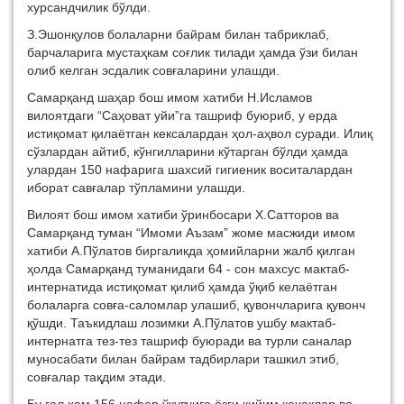
хурсандчилик бўлди.
З.Эшонқулов болаларни байрам билан табриклаб,
барчаларига мустаҳкам соғлик тилади ҳамда ўзи билан
олиб келган эсдалик совғаларини улашди.
Самарқанд шаҳар бош имом хатиби Н.Исламов
вилоятдаги “Саҳоват уйи”га ташриф буюриб, у ерда
истиқомат қилаётган кексалардан ҳол-аҳвол суради. Илиқ
сўзлардан айтиб, кўнгилларини кўтарган бўлди ҳамда
улардан 150 нафарига шахсий гигиеник воситалардан
иборат савғалар тўпламини улашди.
Вилоят бош имом хатиби ўринбосари Х.Сатторов ва
Самарқанд туман “Имоми Аъзам” жоме масжиди имом
хатиби А.Пўлатов биргаликда ҳомийларни жалб қилган
ҳолда Самарқанд туманидаги 64 - сон махсус мактаб-
интернатида истиқомат қилиб ҳамда ўқиб келаётган
болаларга совға-саломлар улашиб, қувончларига қувонч
қўшди. Таъкидлаш лозимки А.Пўлатов ушбу мактаб-
интернатга тез-тез ташриф буюради ва турли саналар
муносабати билан байрам тадбирлари ташкил этиб,
совғалар тақдим этади.