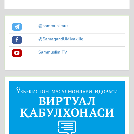
@sammuslimuz
@SamaqandUMIvakilligi
Sammuslim.TV