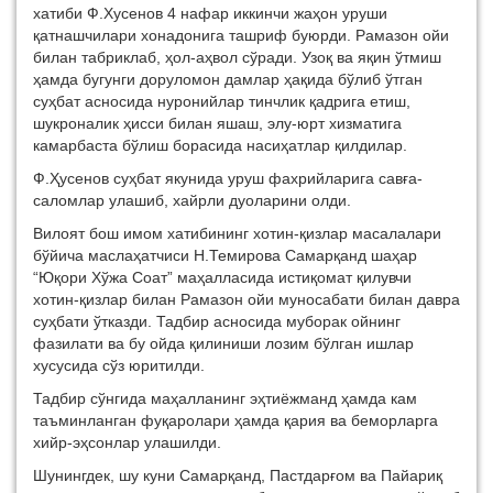
хатиби Ф.Хусенов 4 нафар иккинчи жаҳон уруши
қатнашчилари хонадонига ташриф буюрди. Рамазон ойи
билан табриклаб, ҳол-аҳвол сўради. Узоқ ва яқин ўтмиш
ҳамда бугунги доруломон дамлар ҳақида бўлиб ўтган
суҳбат асносида нуронийлар тинчлик қадрига етиш,
шукроналик ҳисси билан яшаш, элу-юрт хизматига
камарбаста бўлиш борасида насиҳатлар қилдилар.
Ф.Ҳусенов суҳбат якунида уруш фахрийларига савға-
саломлар улашиб, хайрли дуоларини олди.
Вилоят бош имом хатибининг хотин-қизлар масалалари
бўйича маслаҳатчиси Н.Темирова Самарқанд шаҳар
“Юқори Хўжа Соат” маҳалласида истиқомат қилувчи
хотин-қизлар билан Рамазон ойи муносабати билан давра
суҳбати ўтказди. Тадбир асносида муборак ойнинг
фазилати ва бу ойда қилиниши лозим бўлган ишлар
хусусида сўз юритилди.
Тадбир сўнгида маҳалланинг эҳтиёжманд ҳамда кам
таъминланган фуқаролари ҳамда қария ва беморларга
хийр-эҳсонлар улашилди.
Шунингдек, шу куни Самарқанд, Пастдарғом ва Пайариқ