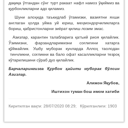
дақиқа ўтгандан сўнг турт ракаат нафл намоз ўқиймиз ва
қурбонликларни адо қиламиз.
Шуни алоҳида таъкидлаб ўтамизки, вазиятни яхши
англаган ҳолда уйма уй юриш, меҳмондорчиликларга
бориш, қабристонларни зиёрат қилиш лозим эмас.
Азизлар, карантин талабларига қатъий риоя қилайлик.
Ўзимизни, фарзандларимизни соғлигини хатарга
қўймайлик. Ушбу муборак кунларда Аллоҳ таолодан
тинчликни, соғликни ва бало офат касалликларни тезроқ
кўтарилишини сўраб дуо қилайлик.
Барчаларингизга Қурбон ҳайити муборак бўлсин
Азизлар.
Алижон Яқубов,
Иштихон туман бош имом хатиби
Киритилган вақти: 28/07/2020 08:29; Кўрилганлиги: 1903