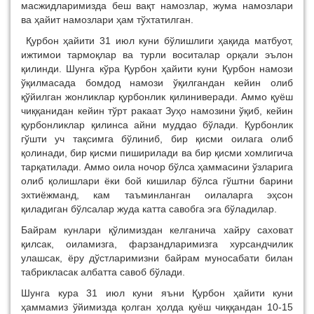
масжидларимизда беш вақт намозлар, жума намозлари
ва ҳайит намозлари ҳам тўхтатилган.
Қурбон ҳайити 31 июл куни бўлишлиги ҳақида матбуот,
ижтимои тармоқлар ва турли воситалар орқали эълон
қилинди. Шунга кўра Қурбон ҳайити куни Қурбон намози
ўқилмасада бомдод намози ўқилгандан кейин олиб
қўйилган жонликлар қурбонлик қилиниверади. Аммо қуёш
чиққанидан кейин тўрт ракаат Зуҳо намозини ўқиб, кейин
қурбонликлар қилинса айни муддао бўлади. Қурбонлик
гўшти уч тақсимга бўлиниб, бир қисми оилага олиб
қолинади, бир қисми пиширилади ва бир қисми хомлигича
тарқатилади. Аммо оила ночор бўлса ҳаммасини ўзларига
олиб қолишлари ёки бой кишилар бўлса гўштни барини
эхтиёжманд, кам таъминланган оилаларга эҳсон
қиладиган бўлсалар жуда катта савобга эга бўладилар.
Байрам кунлари қўлимиздан келганича хайру саховат
қилсак, оиламизга, фарзандларимизга хурсандчилик
улашсак, ёру дўстларимизни байрам муносабати билан
табрикласак албатта савоб бўлади.
Шунга кура 31 июл куни яъни Қурбон ҳайити куни
ҳаммамиз ўйимизда қолган ҳолда қуёш чиққандан 10-15