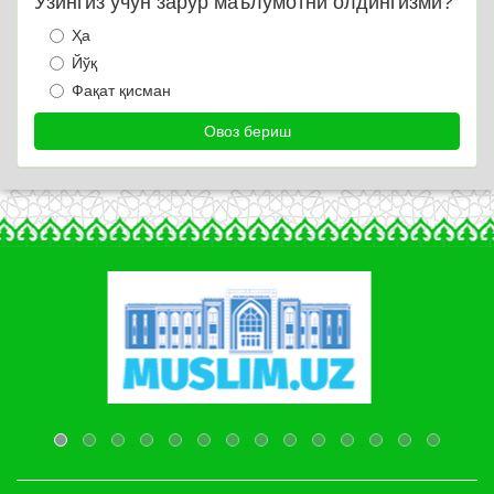
Ўзингиз учун зарур маълумотни олдингизми?
Ҳа
Йўқ
Фақат қисман