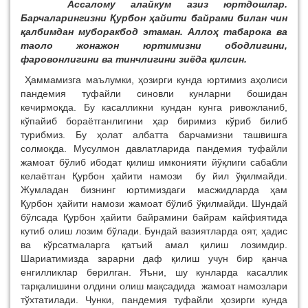
Ассалому алайкум азиз юртдошлар.
Барчаларингизни Қурбон ҳайити байрами билан чин
қалбимдан муборакбод этаман. Аллоҳ табарока ва
таоло жонажон юртимизни ободлигини,
фаровонлигини ва тинчлигини зиёда қилсин.
Ҳаммамизга маълумки, ҳозирги кунда юртимиз аҳолиси
пандемия туфайли синовли кунларни бошидан
кечирмоқда. Бу касалликни кундан кунга ривожланиб,
кўпайиб бораётганлигини ҳар биримиз кўриб билиб
турибмиз. Бу ҳолат албатта барчамизни ташвишга
солмоқда. Мусулмон давлатларида пандемия туфайли
жамоат бўлиб ибодат қилиш имконияти йўқлиги сабабли
келаётган Қурбон ҳайити намози бу йил ўқилмайди.
Жумладан бизнинг юртимиздаги масжидларда ҳам
Қурбон ҳайити намози жамоат бўлиб ўқилмайди. Шундай
бўлсада Қурбон ҳайити байрамини байрам кайфиятида
кутиб олиш лозим бўлади. Бундай вазиятларда оят, ҳадис
ва кўрсатмаларга қатъий амал қилиш лозимдир.
Шариатимизда зарарни даф қилиш учун бир қанча
енгилликлар берилган. Яъни, шу кунларда касаллик
тарқалишини олдини олиш мақсадида жамоат намозлари
тўхтатилади. Чунки, пандемия туфайли ҳозирги кунда