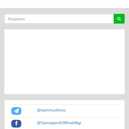
@sammuslimuz
@SamaqandUMIvakilligi