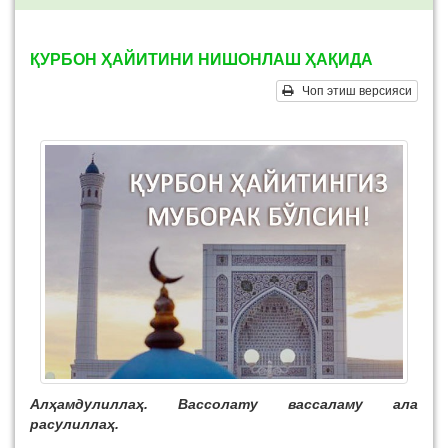
ҚУРБОН ҲАЙИТИНИ НИШОНЛАШ ҲАҚИДА
Чоп этиш версияси
Алҳамдулиллаҳ. Вассолату вассаламу ала
расулиллаҳ.