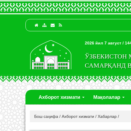
2026 йил 7 август / 1
ЎЗБЕКИСТОН
САМАРҚАНД 
Ахборот хизмати
Мақолалар
Бош саҳифа
/
Ахборот хизмати
/
Хабарлар
/