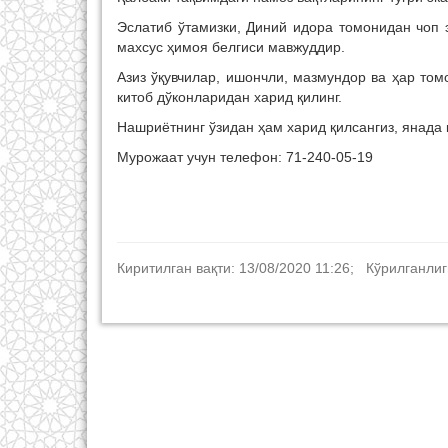
Эслатиб ўтамизки, Диний идора томонидан чоп 
махсус ҳимоя белгиси мавжуддир.
Азиз ўқувчилар, ишончли, мазмундор ва ҳар то
китоб дўконларидан харид қилинг.
Нашриётнинг ўзидан ҳам харид қилсангиз, янада
Мурожаат учун телефон: 71-240-05-19
Киритилган вақти: 13/08/2020 11:26; Кўрилганлиг