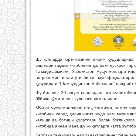
Шу кунларда юртимизнинг айрим ҳудудларида 
вақтлари тақвим китобининг қалбаки нусхаси тарқ
Таъкидлаймизки, Ўзбекистон мусулмонлари идо
астрономия институти билан мувофиқлаштирил
ҳузуридаги “Шамсуддинхон Бобохонов” нашриёт-
Шу йилнинг 20 август санасидан тақвим китоби
бўйича қўмитанинг хулосаси ҳам олинган.
Мўмин-мусулмонларни огоҳ этамизки, намоз вақт
китобини харид қилишингиз жуда ҳам муҳимди
келиши ва ботиши ҳолатлари билан боғлиқлиги 
китобида айнан мана шу жиҳатларга катта эътибо
Қалбаки тақвимдаги намоз вақтларининг тўғри эк