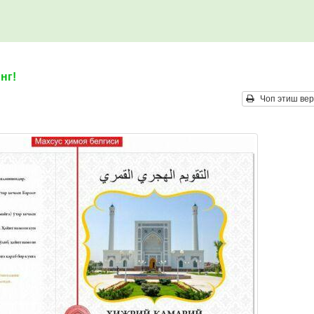
нг!
Чоп этиш вер