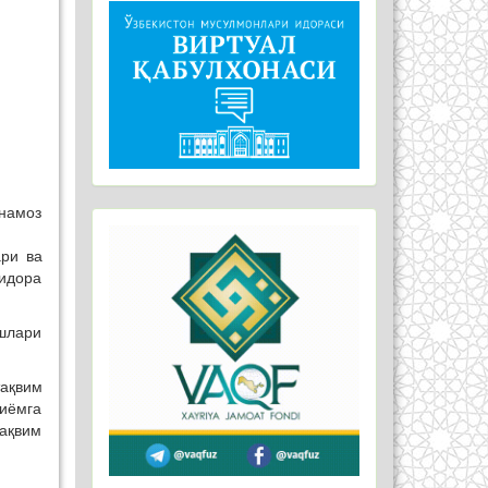
намоз
ари ва
идора
ишлари
тақвим
иёмга
тақвим