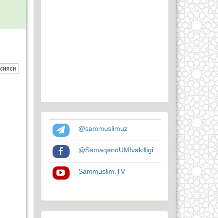
сияси
@sammuslimuz
@SamaqandUMIvakilligi
Sammuslim.TV