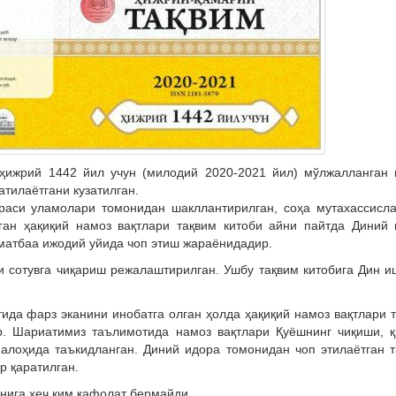
ҳижрий 1442 йил учун (милодий 2020-2021 йил) мўлжалланган 
атилаётгани кузатилган.
раси уламолари томонидан шакллантирилган, соҳа мутахассисл
ган ҳақиқий намоз вақтлари тақвим китоби айни пайтда Диний 
матбаа ижодий уйида чоп этиш жараёнидадир.
ни сотувга чиқариш режалаштирилган. Ушбу тақвим китобига Дин 
ида фарз эканини инобатга олган ҳолда ҳақиқий намоз вақтлари 
р. Шариатимиз таълимотида намоз вақтлари Қуёшнинг чиқиши, қ
алоҳида таъкидланган. Диний идора томонидан чоп этилаётган 
р қаратилган.
анига ҳеч ким кафолат бермайди.