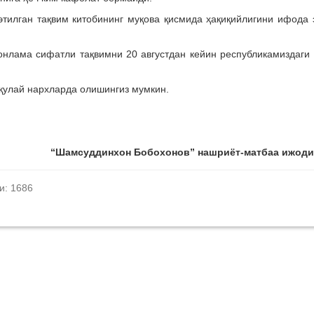
этилган тақвим китобининг муқова қисмида ҳақиқийлигини ифода 
монлама сифатли тақвимни 20 августдан кейин республикамиздаги
 қулай нархларда олишингиз мумкин.
“Шамсуддинхон Бобохонов” нашриёт-матбаа ижоди
и: 1686