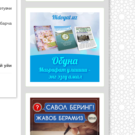
этувчи
 барча
й уйи