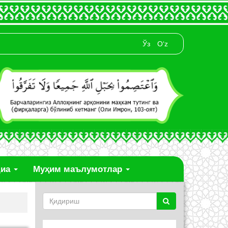
Ўз
O‘z
диа
Муҳим маълумотлар