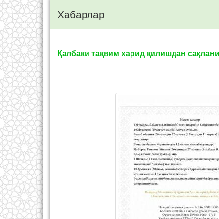
Хабарлар
Қалбаки тақвим харид қилишдан сақлани