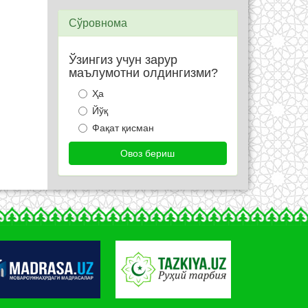
Сўровнома
Ўзингиз учун зарур
маълумотни олдингизми?
Ҳа
Йўқ
Фақат қисман