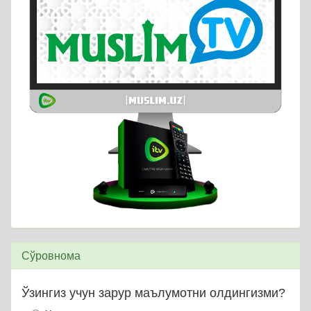
Сўровнома
Ўзингиз учун зарур маълумотни олдингизми?