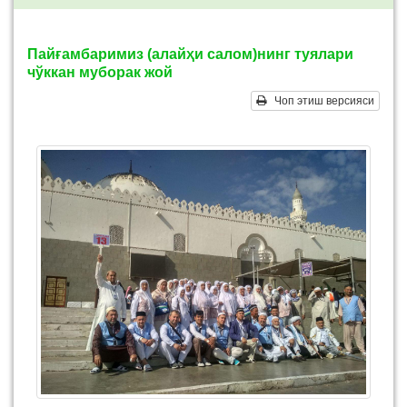
Пайғамбаримиз (алайҳи салом)нинг туялари
чўккан муборак жой
Чоп этиш версияси