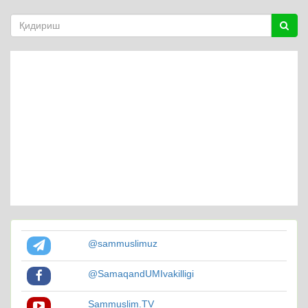
@sammuslimuz
@SamaqandUMIvakilligi
Sammuslim.TV