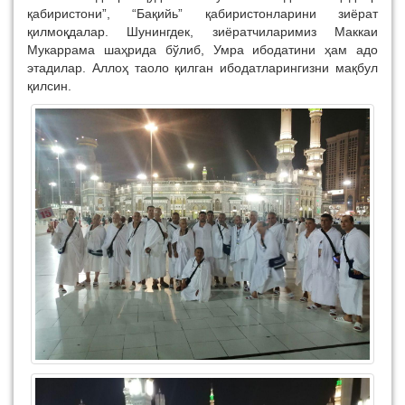
қабиристони”, “Бақийь” қабиристонларини зиёрат
қилмоқдалар. Шунингдек, зиёратчиларимиз Маккаи
Мукаррама шаҳрида бўлиб, Умра ибодатини ҳам адо
этадилар. Аллоҳ таоло қилган ибодатларингизни мақбул
қилсин.