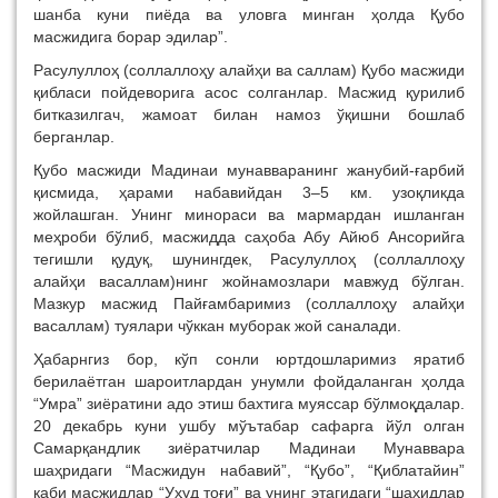
шанба куни пиёда ва уловга минган ҳолда Қубо
масжидига борар эдилар”.
Расулуллоҳ (соллаллоҳу алайҳи ва саллам) Қубо масжиди
қибласи пойдеворига асос солганлар. Масжид қурилиб
битказилгач, жамоат билан намоз ўқишни бошлаб
берганлар.
Қубо масжиди Мадинаи мунавваранинг жанубий-ғарбий
қисмида, ҳарами набавийдан 3–5 км. узоқликда
жойлашган. Унинг минораси ва мармардан ишланган
меҳроби бўлиб, масжидда саҳоба Абу Айюб Ансорийга
тегишли қудуқ, шунингдек, Расулуллоҳ (соллаллоҳу
алайҳи васаллам)нинг жойнамозлари мавжуд бўлган.
Мазкур масжид Пайғамбаримиз (соллаллоҳу алайҳи
васаллам) туялари чўккан муборак жой саналади.
Ҳабарнгиз бор, кўп сонли юртдошларимиз яратиб
берилаётган шароитлардан унумли фойдаланган ҳолда
“Умра” зиёратини адо этиш бахтига муяссар бўлмоқдалар.
20 декабрь куни ушбу мўътабар сафарга йўл олган
Самарқандлик зиёратчилар Мадинаи Мунаввара
шаҳридаги “Масжидун набавий”, “Қубо”, “Қиблатайин”
каби масжидлар “Уҳуд тоғи” ва унинг этагидаги “шаҳидлар