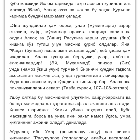
Қубо масжиди Ислом тарихида тақво асосига қурилган илк
масжид бўлиб, Аллоҳ азза ва жалла бу ҳақда Қуръони
каримда бундай марҳамат қилади:
«Яна шундайлар ҳам борки, улар (мўминларга) зарар
етказиш, куфр, мўминлар орасига тафриқа солиш ва
олдин Аллоҳ ва (Унинг) Расулига қарши урушган (бир)
кишига кўз тутиш учун масжид қуриб олдилар. Яна:
“Фақат (бундан) яхшиликни истаган эдик”, деб қасам ҳам
ичадилар. Аллоҳ гувоҳлик берадики, улар, албатта,
ёлғончилардир! (Эй, Муҳаммад!) зинҳор (Сиз)
унда (намоз ўқиш учун) турманг! Биринчи кундан тақвога
асосланган масжид эса, унда туришингизга лойиқроқдир.
Унда покланишни хуш кўрадиган кишилар бор. Аллоҳ эса
покланувчиларни севар» (Тавба сураси, 107–108-оятлар).
Ушбу оятлар бу масжиднинг улуғлиги, хайру-барокати ва
бошқа масжидларга қараганда афзал эканини англатади.
Ҳадиси шарифда: “Кимки уйида таҳорат олиб, Қубо
масжидига борса ва унда икки ракат намоз ўқиса, умра
қилганнинг ажрини олади”, дейилади.
Абдуллоҳ ибн Умар (розияллоҳу анҳу) дан ривоят
қилинади: “Расулуллоҳ (соллаллоҳу алайҳи васаллам)