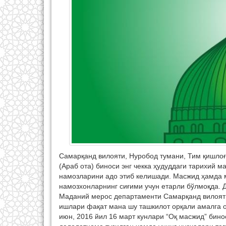
Самарқанд вилояти, Нуробод тумани, Тим қишлоғ
(Араб ота) биноси энг чекка ҳудуддаги тарихий 
намозларини адо этиб келишади. Масжид ҳамда
намозхонларнинг сиғими учун етарли бўлмоқда. Д
Маданий мерос департаменти Самарқанд вилоят
ишлари фақат мана шу ташкилот орқали амалга 
июн, 2016 йил 16 март кунлари “Оқ масжид” бино