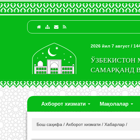
2026 йил 7 август / 1
ЎЗБЕКИСТОН
САМАРҚАНД 
Ахборот хизмати
Мақолалар
Бош саҳифа
/
Ахборот хизмати
/
Хабарлар
/