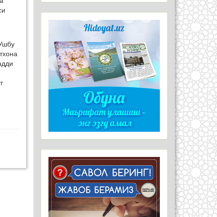
а
си
 Ушбу
тхона
адди
т