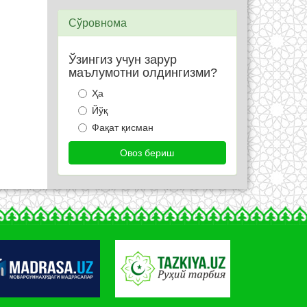
Сўровнома
Ўзингиз учун зарур
маълумотни олдингизми?
Ҳа
Йўқ
Фақат қисман