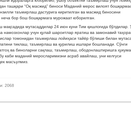
гишли идораларга юборилиб, ушбу объектни таъмирлаш учун лойиҳ
дан ташқари “Оқ масжид” биноси Маданий мерос вилоят бошқарма
нзилли таъмирлаш дастурига киритилган ва масжид биносини
 неча бор бош бошқармага мурожаат юборилган.
иш мақсадида мутасаддилар 24 июн куни Тим қишлоғида бўлдилар.
 намозхонлар учун қулай шароитлар яратиш ва замонавий таҳора
сислар томонидан таъмирлаш лойиҳаси тайёр бўлиши билан мутас
олатини тиклаш, таъмирлаш ва қурилиш ишлари бошланади. Сўнги
атгоҳ ва биноларни сақлаш, таъмирлаш, ободонлаштиришга ҳукума
 бу каби маданий меросларимизни асраб авайлаш, уни келгуси
дек масъулмиз.
и: 2068