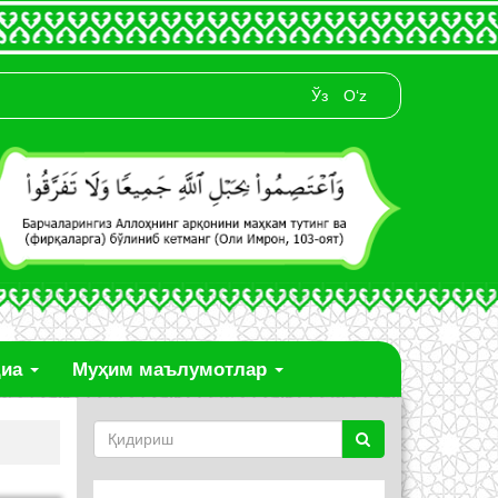
Ўз
O‘z
диа
Муҳим маълумотлар