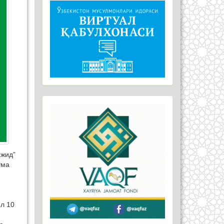
сжид”
ума
л 10