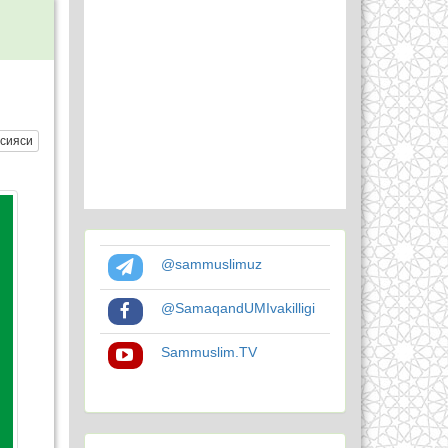
сияси
@sammuslimuz
@SamaqandUMIvakilligi
Sammuslim.TV