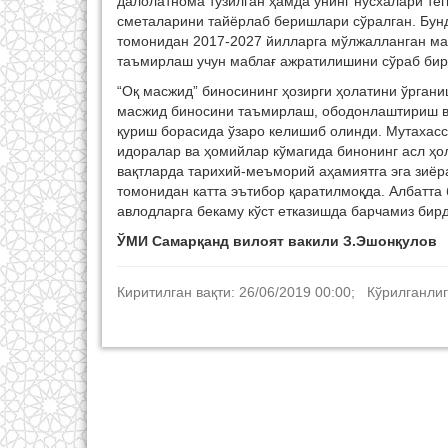
далолатнома тузилган ҳамда унинг нусхалари те
сметаларини тайёрлаб беришлари сўралган. Бун
томонидан 2017-2027 йилларга мўлжалланган ма
таъмирлаш учун маблағ ажратилишини сўраб бир
“Оқ масжид” биносининг ҳозирги ҳолатини ўрган
масжид биносини таъмирлаш, ободонлаштириш ва
қуриш борасида ўзаро келишиб олинди. Мутахас
идоралар ва ҳомийлар кўмагида бинонинг асл ҳ
вақтларда тарихий-меъморий аҳамиятга эга зиёр
томонидан катта эътибор қаратилмоқда. Албатта
авлодларга бекаму кўст етказишда барчамиз бир
ЎМИ Самарқанд вилоят вакили З.Эшонқулов
Киритилган вақти: 26/06/2019 00:00; Кўрилганлиг