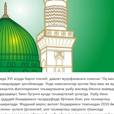
ида XVI асрда барпо этилиб, давлат муҳофазасига олинган “Оқ ма
масжидлардан ҳисобланади. Унда намозхонлар кунлик беш вақт ва ж
 маҳалла фаолларининг таъкидлашича ушбу масжид биноси мавжуд
арҳақиқат, бино бугунги кунда таъмирталаб ҳолатда. Ушбу бино
 ҳудудий бошқармаси тасарруфида бўлгани боис уни таъмирлаш
оширилади. Маданий мерос вилоят бошқармаси томонидан 2010 йи
сининг ҳолати ўрганилиб, уни таъмирлаш зарурати тўғрисида