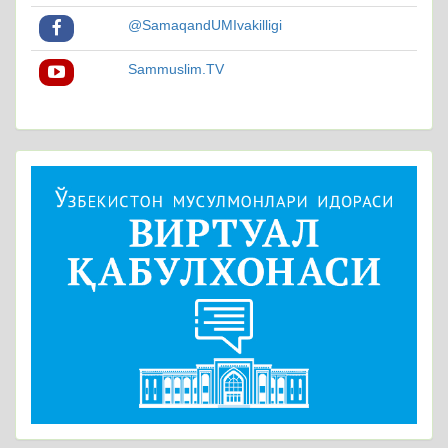
@SamaqandUMIvakilligi
Sammuslim.TV