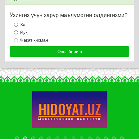
Ўзингиз учун зарур маълумотни олдингизми?
Ҳа
Йўқ
Фақат қисман