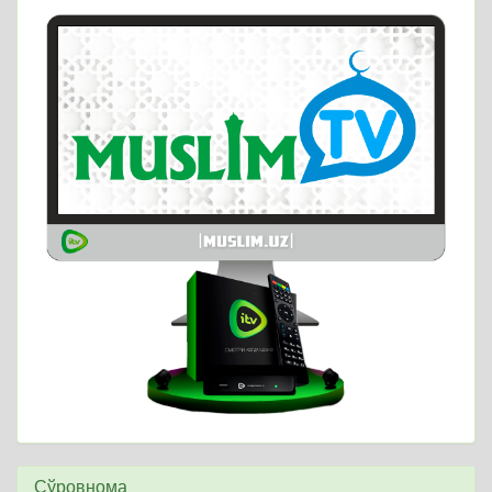
Сўровнома