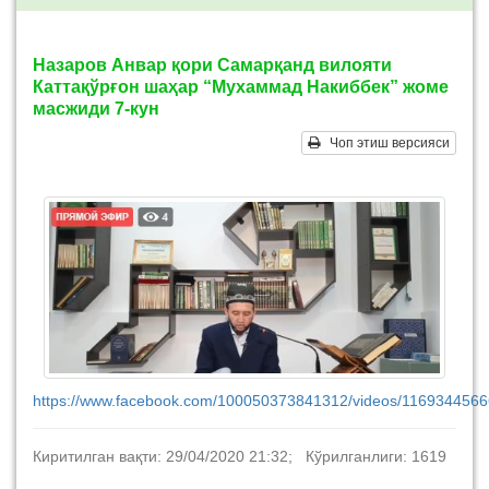
Назаров Анвар қори Самарқанд вилояти
Каттақўрғон шаҳар “Мухаммад Накиббек” жоме
масжиди 7-кун
Чоп этиш версияси
https://www.facebook.com/100050373841312/videos/1169344566
Киритилган вақти: 29/04/2020 21:32; Кўрилганлиги: 1619