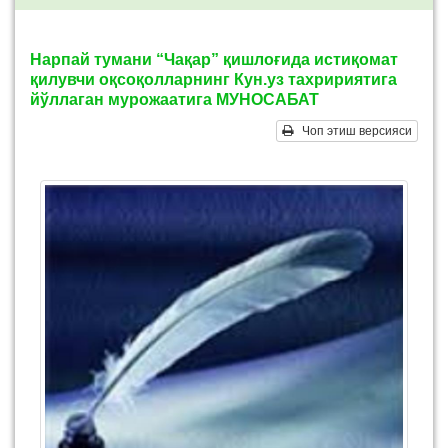
Нарпай тумани “Чақар” қишлоғида истиқомат
қилувчи оқсоқолларнинг Кун.уз тахририятига
йўллаган мурожаатига МУНОСАБАТ
Чоп этиш версияси