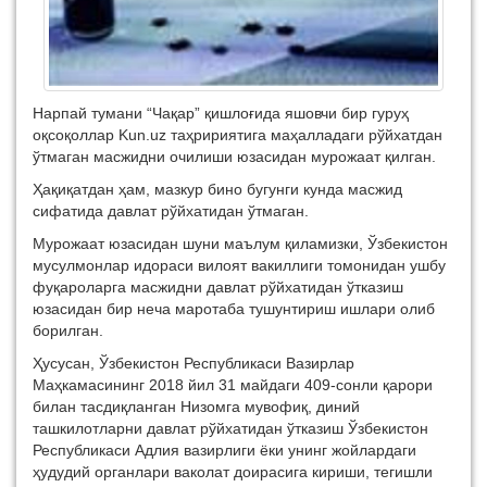
Нарпай тумани “Чақар” қишлоғида яшовчи бир гуруҳ
оқсоқоллар Kun.uz таҳририятига маҳалладаги рўйхатдан
ўтмаган масжидни очилиши юзасидан мурожаат қилган.
Ҳақиқатдан ҳам, мазкур бино бугунги кунда масжид
сифатида давлат рўйхатидан ўтмаган.
Мурожаат юзасидан шуни маълум қиламизки, Ўзбекистон
мусулмонлар идораси вилоят вакиллиги томонидан ушбу
фуқароларга масжидни давлат рўйхатидан ўтказиш
юзасидан бир неча маротаба тушунтириш ишлари олиб
борилган.
Ҳусусан, Ўзбекистон Республикаси Вазирлар
Маҳкамасининг 2018 йил 31 майдаги 409-сонли қарори
билан тасдиқланган Низомга мувофиқ, диний
ташкилотларни давлат рўйхатидан ўтказиш Ўзбекистон
Республикаси Адлия вазирлиги ёки унинг жойлардаги
ҳудудий органлари ваколат доирасига кириши, тегишли