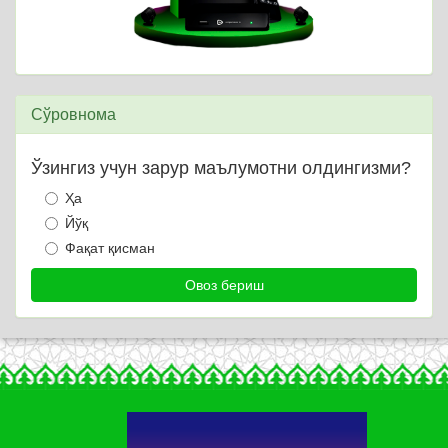
Сўровнома
Ўзингиз учун зарур маълумотни олдингизми?
Ҳа
Йўқ
Фақат қисман