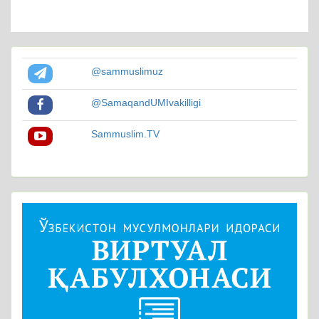
@sammuslimuz
@SamaqandUMIvakilligi
Sammuslim.TV