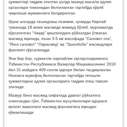
ҳужжатлар тақдим этилган ҳолда мазкур масала адлия
органлари томонидан белгиланган тартибда кўриб
чиқилиши мумкинлиги билдирилган.
Шуни алоҳида таъкидлаш лозимки, ҳозирда Нарпай
туманида 18 жоме масжиди мавжуд бўлиб, мурожаатда
кўрсатилган “Чақар” қишлоғидаги рўйхатдан ўтмаган
масжид яқинида, яъни 3-5 км масофада “Саловот ота”,
“Янги саловот” “Оқмасжид” ва “Эшонбобо” масжидлари
фаолият кўрсатмоқда.
Яна бир бор, хурматли нарпайлик оқсоқолларимизга
Ўзбекистон Республикаси Вазирлар Маҳкамасининг 2018
йил 31 майдаги 409-сонли қарори билан тасдиқланган
Низомга мувофиқ белгиланган тартибда тегишли
ҳужжатларни адлия органларига тақдим этиш тавсия
этилади.
Мазкур бино масжид сифатида давлат рўйхатига
олингандан сўнг, Ўзбекистон мусулмонлари идораси
вилоят вакиллиги масжид фаолиятига яқиндан
кўмаклашади.