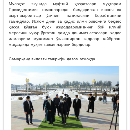
Мулоқот якунида муфтий ҳазратлари муҳтарам
Президентимиз томонларидан билдирилган ишонч ва
шарт-шароитлар ўзининг натижасини бераётганини
таъкидлаб, Ислом дини ва ҳадис илми ривожига беқиёс
ҳисса қўшган буюк аждоддаримизнинг бой илмий
меросини чуқур ўргатиш ҳамда динимиз асослари, ҳадис
илмларини мукаммал ўзлаштирган кадрлар тайёрлаш
мақсадида муҳим тавсияларини бердилар.
Самарқанд вилояти ташрифи давом этмоқда.