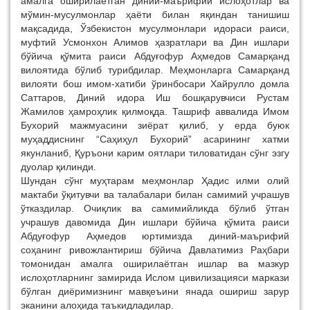
амалга оширилаётган диний-маърифий ислоҳотлар ва
мўмин-мусулмонлар ҳаёти билан яқиндан танишиш
мақсадида, Ўзбекистон мусулмонлари идораси раиси,
муфтий Усмонхон Алимов ҳазратлари ва Дин ишлари
бўйича қўмита раиси Абдуғофур Аҳмедов Самарқанд
вилоятида бўлиб турибдилар. Меҳмонларга Самарқанд
вилояти бош имом-хатиби ўринбосари Хайрулло домла
Саттаров, Диний идора Иш бошқарувчиси Рустам
Жамилов ҳамроҳлик қилмоқда. Ташриф аввалида Имом
Бухорий мажмуасини зиёрат қилиб, у ерда буюк
муҳаддиснинг “Саҳиҳул Бухорий” асарининг хатми
якунланиб, Қуръони карим оятлари тиловатидан сўнг эзгу
дуолар қилинди.
Шундан сўнг муҳтарам меҳмонлар Ҳадис илми олий
мактаби ўқитувчи ва талабалари билан самимий учрашув
ўтказдилар. Очиқлик ва самимийликда бўлиб ўтган
учрашув давомида Дин ишлари бўйича қўмита раиси
Абдуғофур Аҳмедов юртимизда диний-маърифий
соҳанинг ривожлантириш бўйича Давлатимиз Раҳбари
томонидан амалга оширилаётган ишлар ва мазкур
ислоҳотларнинг замирида Ислом цивилизацияси маркази
бўлган диёримизнинг мавқеъини янада ошириш зарур
эканини алоҳида таъкидладилар.