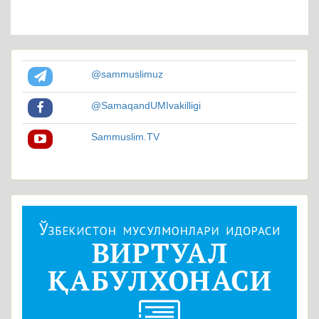
@sammuslimuz
@SamaqandUMIvakilligi
Sammuslim.TV