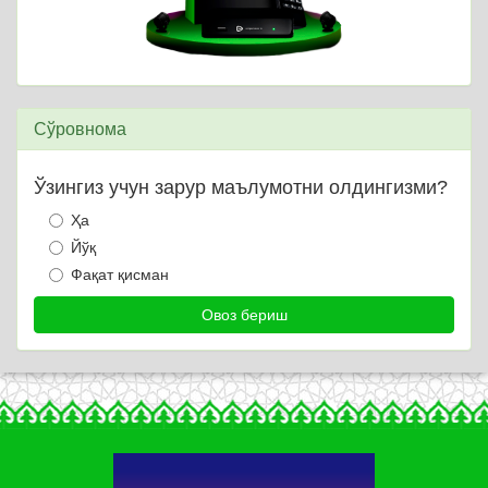
Сўровнома
Ўзингиз учун зарур маълумотни олдингизми?
Ҳа
Йўқ
Фақат қисман