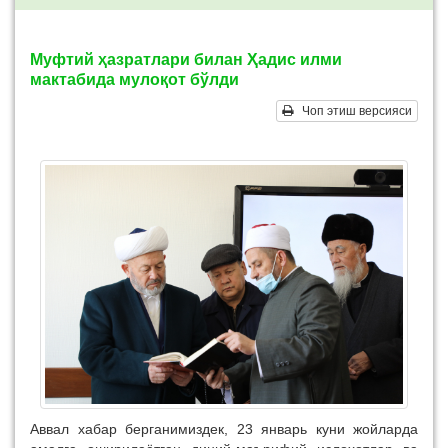
Муфтий ҳазратлари билан Ҳадис илми
мактабида мулоқот бўлди
Чоп этиш версияси
Аввал хабар берганимиздек, 23 январь куни жойларда