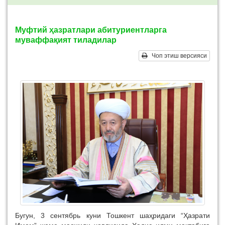
Муфтий ҳазратлари абитуриентларга
муваффақият тиладилар
Чоп этиш версияси
Бугун, 3 сентябрь куни Тошкент шаҳридаги “Ҳазрати