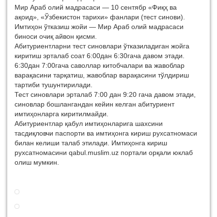
Мир Араб олий мадрасаси — 10 сентябр «Фиқҳ ва
ақоид», «Ўзбекистон тарихи» фанлари (тест синови).
Имтиҳон ўтказиш жойи — Мир Араб олий мадрасаси
биноси очиқ айвон қисми.
Абитуриентларни тест синовлари ўтказиладиган жойга
киритиш эрталаб соат 6:00дан 6:30гача давом этади.
6:30дан 7:00гача саволлар китобчалари ва жавоблар
варақасини тарқатиш, жавоблар варақасини тўлдириш
тартиби тушунтирилади.
Тест синовлари эрталаб 7:00 дан 9:20 гача давом этади,
синовлар бошлангандан кейин келган абитуриент
имтиҳонларга киритилмайди.
Абитуриентлар қабул имтиҳонларига шахсини
тасдиқловчи паспорти ва имтиҳонга кириш рухсатномаси
билан келиши талаб этилади. Имтиҳонга кириш
рухсатномасини qabul.muslim.uz портали орқали юклаб
олиш мумкин.