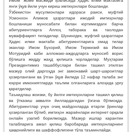
Имом” жоме масжиди ҳовлисида Ҳадис илми мактабига
янги ўқув йили учун кириш имтиҳонлари бошланди.
Ўзбекистон мусулмонлари идораси раиси, муфтий
Усмонхон Алимов ҳазратлари ижодий имтиҳонлар
бошланиши муносабати билан юртимиздаги барча
абитуриентларга Аллоҳ таборака ва таолодан
муваффақият тиладилар. Шунингдек, муфтий ҳазратлари
Ҳадис илми мактаби абитуриентларига омад тилар
эканлар Имом Бухорий, Имом Термизий ва Имом
Мотуридий каби алломаю-аждодларга муносиб ворис
бўлишга жидду жаҳд қилишга чорладилар. Муҳтарам
Президентимиз ташаббуслари билан ташкил этилган
мазкур олий даргоҳда энг замонавий шарт-шароитлар
ҳозирлангани ва ўтган ўқув йилида 12 нафар талаба энг
юқори имкониятларда таълим олганларига алоҳида урғу
қаратдилар.
Таъкидлаш жоизки, бу йилги имтиҳонларни ташкил қилиш
ва ўтказиш аввалги йиллардагидан ўзгача бўлмоқда.
Абитуриентлар учун очиқ майдонларда етарли ўринлар
ҳозирланган бўлиб, имтиҳон жараёнлари интернет орқали
онлайн узатиб борилмоқда. Мазкур ишлар карантин
талабларига амал қилиш баробарида имтиҳонларнинг
ҳаққонийлиги ва шаффофлигини тўла таъминлайди.