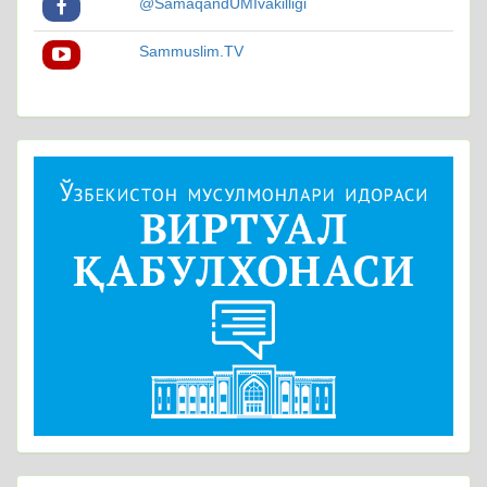
@SamaqandUMIvakilligi
Sammuslim.TV