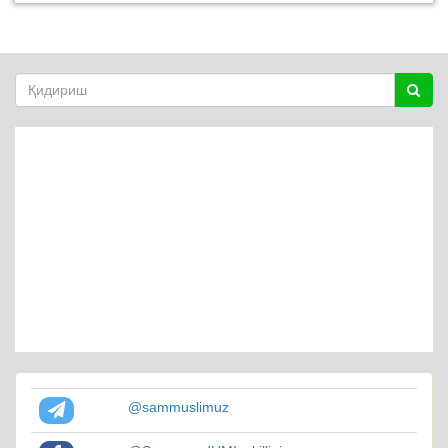
@sammuslimuz