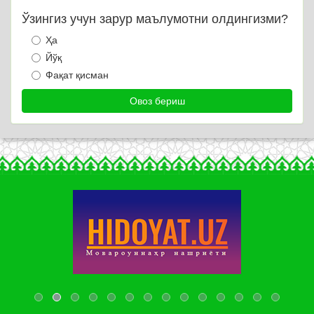
Ўзингиз учун зарур маълумотни олдингизми?
Ҳа
Йўқ
Фақат қисман