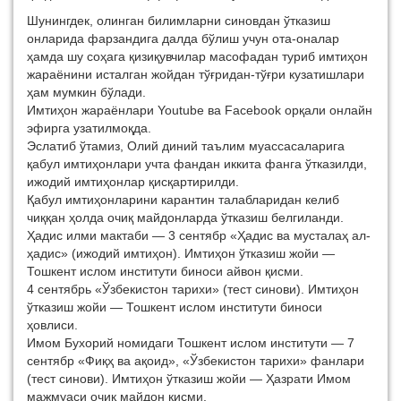
Шунингдек, олинган билимларни синовдан ўтказиш
онларида фарзандига далда бўлиш учун ота-оналар
ҳамда шу соҳага қизиқувчилар масофадан туриб имтиҳон
жараёнини исталган жойдан тўғридан-тўғри кузатишлари
ҳам мумкин бўлади.
Имтиҳон жараёнлари Youtube ва Facebook орқали онлайн
эфирга узатилмоқда.
Эслатиб ўтамиз, Олий диний таълим муассасаларига
қабул имтиҳонлари учта фандан иккита фанга ўтказилди,
ижодий имтиҳонлар қисқартирилди.
Қабул имтиҳонларини карантин талабларидан келиб
чиққан ҳолда очиқ майдонларда ўтказиш белгиланди.
Ҳадис илми мактаби — 3 сентябр «Ҳадис ва мусталаҳ ал-
ҳадис» (ижодий имтиҳон). Имтиҳон ўтказиш жойи —
Тошкент ислом институти биноси айвон қисми.
4 сентябрь «Ўзбекистон тарихи» (тест синови). Имтиҳон
ўтказиш жойи — Тошкент ислом институти биноси
ҳовлиси.
Имом Бухорий номидаги Тошкент ислом институти — 7
сентябр «Фиқҳ ва ақоид», «Ўзбекистон тарихи» фанлари
(тест синови). Имтиҳон ўтказиш жойи — Ҳазрати Имом
мажмуаси очиқ майдон қисми.