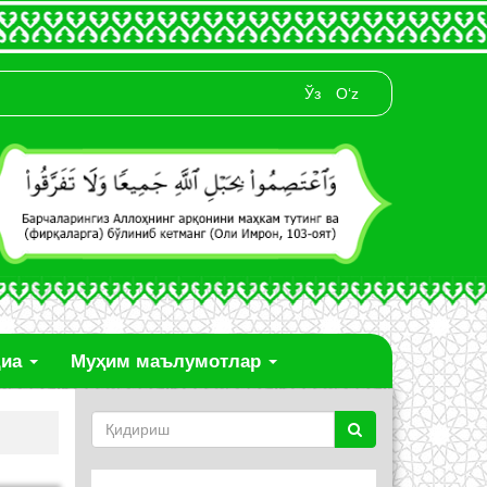
Ўз
O‘z
диа
Муҳим маълумотлар