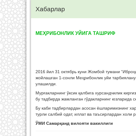
Хабарлар
МЕҲРИБОНЛИК УЙИГА ТАШРИФ
2016 йил 31 октябрь куни Жомбой тумани “Ибро
жойлашган 1-сонли Меҳрибонлик уйи тарбияланувч
улашилди.
Мурғакларнинг ўксик қалбига хурсандчилик кирг
бу тадбирда жамланган гўдакларнинг юзларида с
Бу каби тадбирлардан асосан ёшларимизнинг хар 
турли салбий одат, иллат ва таъсирлардан холи 
ЎМИ Самарқанд вилояти вакиллиги