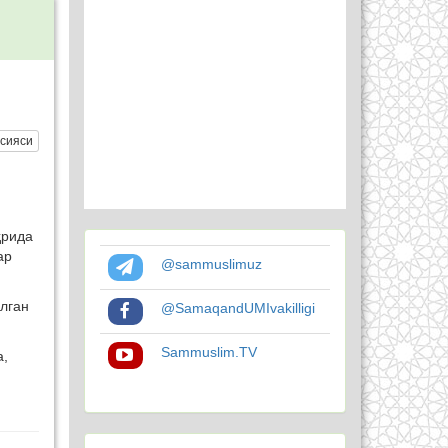
сияси
ҳрида
ар
@sammuslimuz
лган
@SamaqandUMIvakilligi
Sammuslim.TV
а,