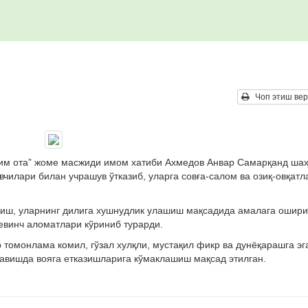
Чоп этиш вер
ҳим ота” жоме масжиди имом хатиби Ахмедов Анвар Самарқанд ша
илари билан учрашув ўтказиб, уларга совға-салом ва озиқ-овқатл
изиш, уларнинг дилига хушнудлик улашиш мақсадида амалага ошири
евинч аломатлари кўриниб турарди.
томонлама комил, гўзал хулқли, мустақил фикр ва дунёқарашга эг
равишда вояга етказишларига кўмаклашиш мақсад этилган.