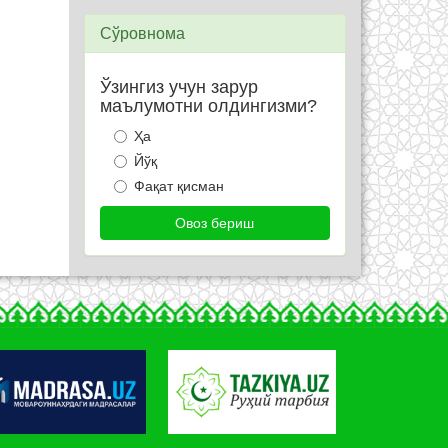
Сўровнома
Ўзингиз учун зарур
маълумотни олдингизми?
Ҳа
Йўқ
Фақат қисман