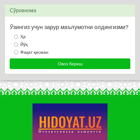
Сўровнома
Ўзингиз учун зарур маълумотни олдингизми?
Ҳа
Йўқ
Фақат қисман