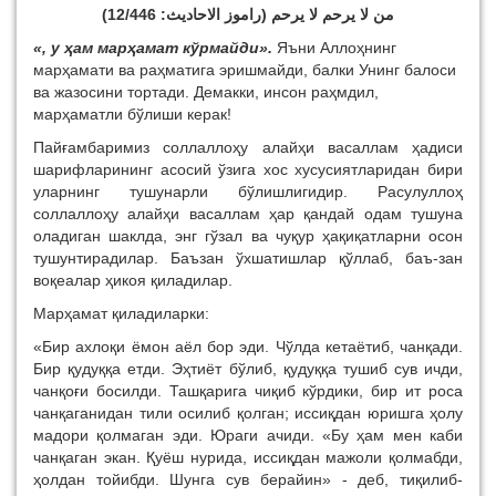
من لا يرحم لا يرحم (راموز الاحاديث: 12/446)
«, у ҳам марҳамат кўрмайди».
Яъни Аллоҳнинг
марҳамати ва раҳматига эришмайди, балки Унинг балоси
ва жазосини тортади. Демакки, инсон раҳмдил,
марҳаматли бўлиши керак!
Пайғамбаримиз соллаллоҳу алайҳи васаллам ҳадиси
шарифларининг асосий ўзига хос хусусиятларидан бири
уларнинг тушунарли бўлишлигидир. Расулуллоҳ
соллаллоҳу алайҳи васаллам ҳар қандай одам тушуна
оладиган шаклда, энг гўзал ва чуқур ҳақиқатларни осон
тушунтирадилар. Баъзан ўхшатишлар қўллаб, баъ-зан
воқеалар ҳикоя қиладилар.
Марҳамат қиладиларки:
«Бир ахлоқи ёмон аёл бор эди. Чўлда кетаётиб, чанқади.
Бир қудуққа етди. Эҳтиёт бўлиб, қудуққа тушиб сув ичди,
чанқоғи босилди. Ташқарига чиқиб кўрдики, бир ит роса
чанқаганидан тили осилиб қолган; иссиқдан юришга ҳолу
мадори қолмаган эди. Юраги ачиди. «Бу ҳам мен каби
чанқаган экан. Қуёш нурида, иссиқдан мажоли қолмабди,
ҳолдан тойибди. Шунга сув берайин» - деб, тиқилиб-