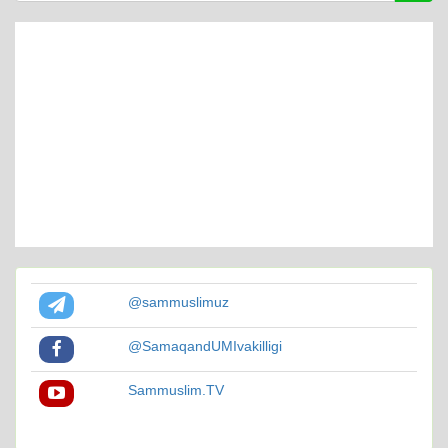
@sammuslimuz
@SamaqandUMIvakilligi
Sammuslim.TV