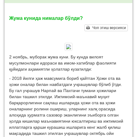
Жума кунида нималар бўлди?
Чоп этиш версияси
2 ноябрь, муборак жума куни. Бу кунда вилоят
мусулмонлари идораси ва имом-хатиблар фаолияти
қуйидаги аҳамиятли ҳолатлар кузатилди:
-
2018 йилги ҳаж мавсумига бориб қайтган Ҳожи ота ва
ҳожи оналар билан навбатдаги учрашувлар бўлиб ўтди.
Бу гал учрашув Нарпай ва Пахтачи тумани ҳожилари
билан ташкил этилди. Ижтимоий-маънавий муҳит
барқарорлигини сақлаш ишларида ҳожи ота ва ҳожи
оналарнинг ролини ошириш, уларнинг халқ орасида
алоҳида ҳурматга сазовор эканлигини эъиборга олган
ҳолда кишилар маънавиятини юксалтириш ва ижтимоий
иллатларга қарши курашиш ишларига кенг жалб қилиш
мақсадида ташкил этилган учрашувлар октябрь ойи