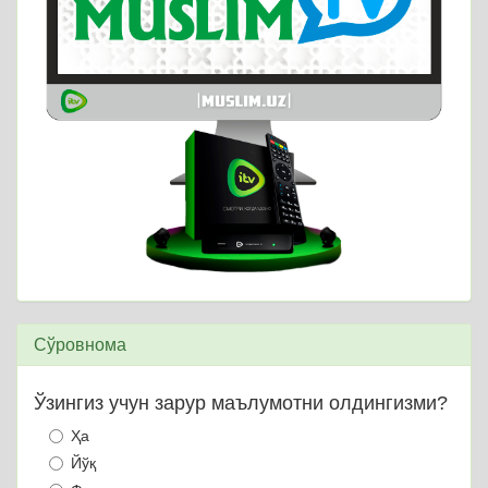
Сўровнома
Ўзингиз учун зарур маълумотни олдингизми?
Ҳа
Йўқ