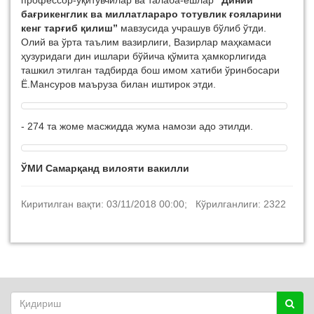
профессор-ўқитувчилар ва талаба-ёшлар
“Диний
бағрикенглик ва миллатлараро тотувлик ғояларини
кенг тарғиб қилиш”
мавзусида учрашув бўлиб ўтди.
Олий ва ўрта таълим вазирлиги, Вазирлар маҳкамаси
ҳузуридаги дин ишлари бўйича қўмита ҳамкорлигида
ташкил этилган тадбирда бош имом хатиби ўринбосари
Ё.Мансуров маъруза билан иштирок этди.
-
274 та жоме масжидда жума намози адо этилди.
ЎМИ Самарқанд вилояти вакилли
Киритилган вақти: 03/11/2018 00:00; Кўрилганлиги: 2322