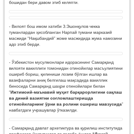
бошидан бери давом этиб келяпти.
-
Вилоят бош имом хатиби З.Эшонқулов чекка
туманлардан ҳисобланган Нарпай тумани марказий
масжиди “Нақшбандий” жоме масжидида жума намозини
адо этиб берди.
-
Ўзбекистон мусулмонлари идорасининг Самарқанд
вилояти вакиллиги томонидан отинойилар масъулиятини
ошириб бориш, қилиниши лозим бўлган ишлар ва
вазифаларни аниқ белгилаш мақсадида вакиллик
биносида Самарқанд шаҳри отинойилари билан
“
Ижтимоий-маънавий муҳит барқарорлигини сақлаш
ва диний вазиятни соғломлаштиришда
отинойиларнинг ўрни ва ролини ошириш мавзусида
”
навбатдаги учрашувлар ўтказилди.
-
Самарқанд давлат архетиктура ва қурилиш институтида