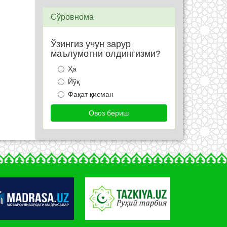
Сўровнома
Ўзингиз учун зарур
маълумотни олдингизми?
Ҳа
Йўқ
Фақат қисман