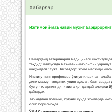
Хабарлар
Ижтимоий-маънавий муҳит барқарорлиги
Самарқанд ветеринария медицинаси институтида 
таҳдид” мавзусида маънавий-маърифий учрашув б
шаҳридаги “Хўжа Нисбатдор” жоме масжиди имом
Институтнинг профессор-ўқитувчилари ва талаба
дини мазмун моҳияти, унинг адолат, бахт-саодат 
бузғунчиларнинг динимизга ҳеч қандай алоқаси й
қайтарди.
Таъкидлаш лозимки, бугунги кунда жойларда иж
олиб борилмоқда.
ЎМИ Самарқанд вилояти вакиллиги