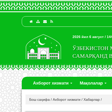
2026 йил 6 август / 1
ЎЗБЕКИСТОН
САМАРҚАНД 
Ахборот хизмати
Мақолалар
Бош саҳифа
/
Ахборот хизмати
/
Хабарлар
/