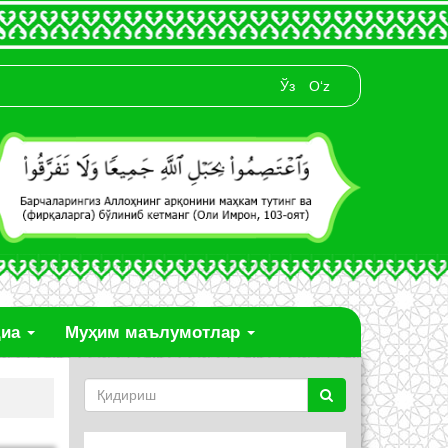
Ўз
O‘z
диа
Муҳим маълумотлар