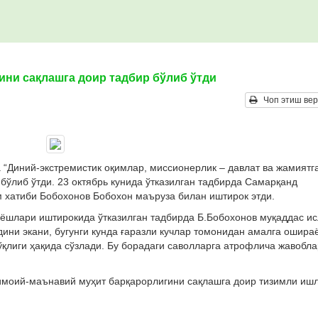
ни сақлашга доир тадбир бўлиб ўтди
Чоп этиш вер
“Диний-экстремистик оқимлар, миссионерлик – давлат ва жамиятг
ўлиб ўтди. 23 октябрь кунида ўтказилган тадбирда Самарқанд
 хатиби Бобохонов Бобохон маъруза билан иштирок этди.
-ёшлари иштирокида ўтказилган тадбирда Б.Бобохонов муқаддас и
дини экани, бугунги кунда ғаразли кучлар томонидан амалга ошира
ўқлиги ҳақида сўзлади. Бу борадаги саволларга атрофлича жавобла
тимоий-маънавий муҳит барқарорлигини сақлашга доир тизимли иш