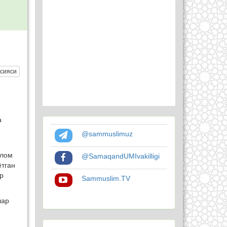
сияси
а
@sammuslimuz
слом
@SamaqandUMIvakilligi
ётган
р
Sammuslim.TV
лар