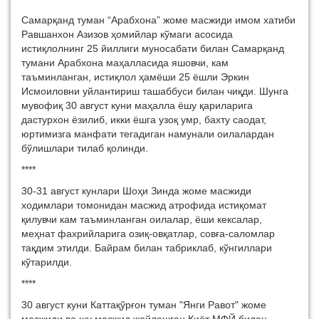
Самарқанд туман “Арабхона” жоме масжиди имом хатиби
Равшанхон Азизов ҳомийлар кўмаги асосида
истиқлолнинг 25 йиллиги муносабати билан Самарқанд
тумани Арабхона маҳалласида яшовчи, кам
таъминланган, истиқлол ҳамёши 25 ёшли Эркин
Исмоиловни уйлантириш ташаббуси билан чиқди. Шунга
мувофиқ 30 август куни маҳалла ёшу қариларига
дастурхон ёзилиб, икки ёшга узоқ умр, бахту саодат,
юртимизга манфати тегадиган намунали оилалардан
бўлишлари тилаб қолинди.
****
30-31 август кунлари Шоҳи Зинда жоме масжиди
ходимлари томонидан масжид атрофида истиқомат
қилувчи кам таъминланган оилалар, ёши кексалар,
меҳнат фахрийларига озиқ-овқатлар, совға-саломлар
тақдим этилди. Байрам билан табриклаб, кўнгиллари
кўтарилди.
****
30 август куни Каттақўрғон туман "Янги Равот" жоме