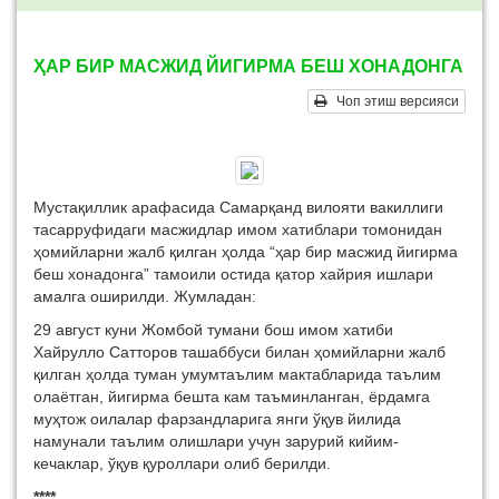
ҲАР БИР МАСЖИД ЙИГИРМА БЕШ ХОНАДОНГА
Чоп этиш версияси
Мустақиллик арафасида Самарқанд вилояти вакиллиги
тасарруфидаги масжидлар имом хатиблари томонидан
ҳомийларни жалб қилган ҳолда “ҳар бир масжид йигирма
беш хонадонга” тамоили остида қатор хайрия ишлари
амалга оширилди. Жумладан:
29 август куни Жомбой тумани бош имом хатиби
Хайрулло Сатторов ташаббуси билан ҳомийларни жалб
қилган ҳолда туман умумтаълим мактабларида таълим
олаётган, йигирма бешта кам таъминланган, ёрдамга
муҳтож оилалар фарзандларига янги ўқув йилида
намунали таълим олишлари учун зарурий кийим-
кечаклар, ўқув қуроллари олиб берилди.
****