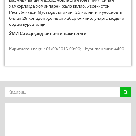
масжиди ва шу масжид жойлашган Қиёт МФЙ билан
ҳамкорликда хомийларни жалб қилиб, Ўзбекистон
Республикаси Мустақиллигининг 25 йиллиги муносабати
билан 25 хонадон ҳолидан хабар олиниб, уларга моддий
ёрдам кўрсатилди.
ЎМИ Самарқанд вилояти вакиллиги
Киритилган вақти: 01/09/2016 00:00; Кўрилганлиги: 4400