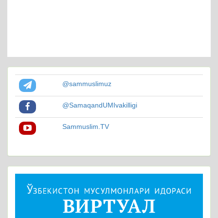
@sammuslimuz
@SamaqandUMIvakilligi
Sammuslim.TV