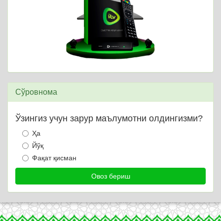
Сўровнома
Ўзингиз учун зарур маълумотни олдингизми?
Ҳа
Йўқ
Фақат қисман