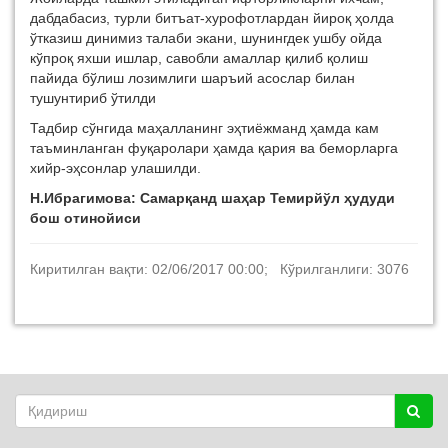
дабдабасиз, турли битъат-хурофотлардан йироқ ҳолда
ўтказиш динимиз талаби экани, шунингдек ушбу ойда
кўпроқ яхши ишлар, савобли амаллар қилиб қолиш
пайида бўлиш лозимлиги шаръий асослар билан
тушунтириб ўтилди
Тадбир сўнгида маҳалланинг эҳтиёжманд ҳамда кам
таъминланган фуқаролари ҳамда қария ва беморларга
хийр-эҳсонлар улашилди.
Н.Ибрагимова: Самарқанд шаҳар Темирйўл ҳудуди
бош отинойиси
Киритилган вақти: 02/06/2017 00:00; Кўрилганлиги: 3076