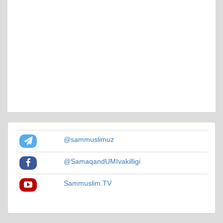
@sammuslimuz
@SamaqandUMIvakilligi
Sammuslim.TV