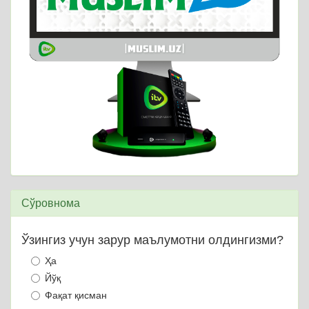
Сўровнома
Ўзингиз учун зарур маълумотни олдингизми?
Ҳа
Йўқ
Фақат қисман