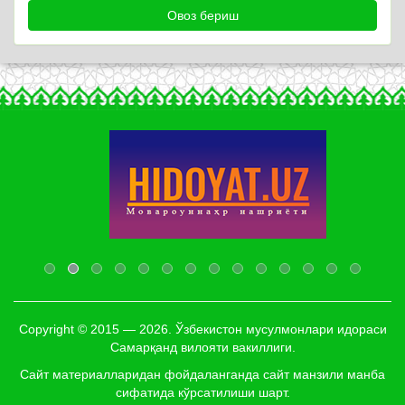
Copyright © 2015 — 2026. Ўзбекистон мусулмонлари идораси
Самарқанд вилояти вакиллиги.
Сайт материалларидан фойдаланганда сайт манзили манба
сифатида кўрсатилиши шарт.