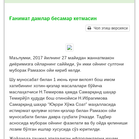
Ғанимат дамлар бесамар кетмасин
Чоп этиш версияси
Маълумки, 2017 йилнинг 27 майидан жаннатмакон
диёримизга ойларнинг саййиди, ўн икки ойнинг султони
муборак Рамазон ойи кириб келди.
Шу муносабат билан 1 июнь куни вилоят бош имом
хатибининг хотин-қизлар масалалари бўйича
маслаҳатчиси Н.Темирова ҳамда Самарқанд шаҳар
Темирйўл ҳудуди бош отинойиси Н.Ибрагимова
Самарқанд шаҳар “Юқори Хўжа Соат” маҳалласида
истиқомат қилувчи хотин-қизлар билан Рамазон ойи
муносабати билан давра суҳбати ўтказди. Тадбир
асносида муборак ойнинг фазилати ва бу ойда қилиниши
лозим бўлган ишлар хусусида сўз юритилди.
Жойларда ташкил этиладиган ифторликларни ихчам,