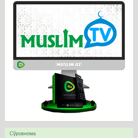
Сўровнома