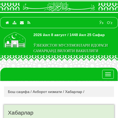
Ўз
O‘z
2026 йил 8 август / 1448 йил 25 Сафар
ЎЗБЕКИСТОН МУСУЛМОНЛАРИ ИДОРАСИ
САМАРҚАНД ВИЛОЯТИ ВАКИЛЛИГИ
Toggl
naviga
Бош саҳифа
/
Ахборот хизмати
/
Хабарлар
/
Хабарлар