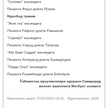
“Саловат” масжидига:
Пешинга Феруз домла Рўзиев;
Нуробод тумани
"Жом ота" масжидига:
Пешинга Рафаэл домла Равшанов;
"Сарикўл" масжидига:
Пешинга Учқунд домла Тўланов;
"Абу Бакр Сиддиқ" масжидига:
Пешинга Холмурод домла Хушмуродов;
"Парда Охун" масжидига:
Пешинга Раҳимберди домла Бобоёров.
Ўзбекистон мусулмонлари идораси Самарқанд
вилоят вакиллиги Матбуот хизмати
Киритилган вақти: 27/02/2022 18:15; Кўрилганлиги: 1428