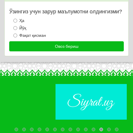
Ўзингиз учун зарур маълумотни олдингизми?
Ҳа
Йўқ
Фақат қисман