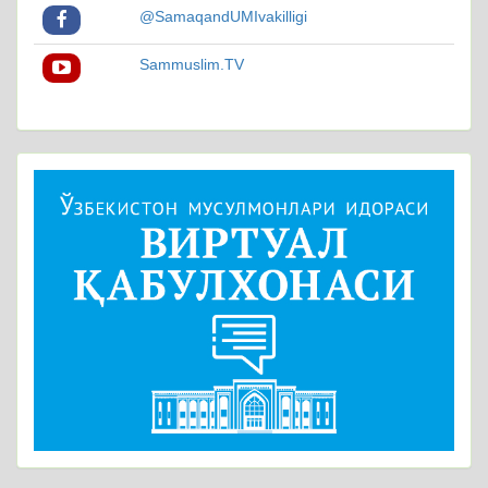
@SamaqandUMIvakilligi
Sammuslim.TV