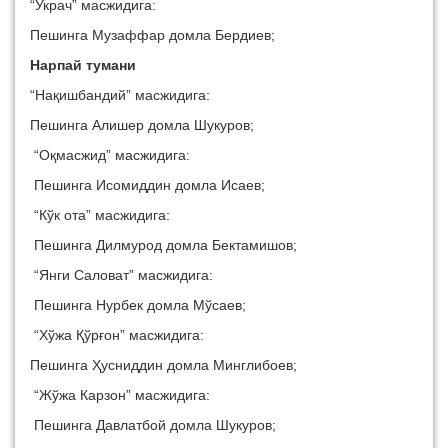
“Украч” масжидига:
Пешинга Музаффар домла Бердиев;
Нарпай тумани
“Нақишбандий” масжидига:
Пешинга Алишер домла Шукуров;
“Оқмасжид” масжидига:
Пешинга Исомиддин домла Исаев;
“Кўк ота” масжидига:
Пешинга Дилмурод домла Бектамишов;
“Янги Саловат” масжидига:
Пешинга Нурбек домла Мўсаев;
“Хўжа Қўрғон” масжидига:
Пешинга Ҳусниддин домла Минглибоев;
“Жўжа Карзон” масжидига:
Пешинга Давлатбой домла Шукуров;