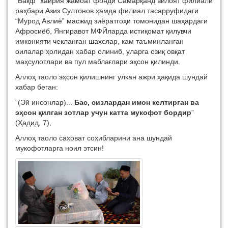
“Вақф” хайрия жамоат фонди Самарқанд вилоят филиали
раҳбари Азиз Султонов ҳамда филиал тасарруфидаги
“Мурод Авлиё” масжид зиёратгоҳи томонидан шаҳардаги
Афросиёб, Янгиравот МФЙларда истиқомат қилувчи
имконияти чекланган шахслар, кам таъминланган
оилалар ҳолидан хабар олиниб, уларга озиқ овқат
маҳсулотлари ва пул маблағлари эҳсон қилинди.
Аллоҳ таоло эҳсон қилишнинг улкан ажри ҳақида шундай
хабар беган:
“(Эй инсонлар)...
Бас, сизлардан имон келтирган ва
эҳсон қилган зотлар учун катта мукофот бордир
”
(Ҳадид, 7),
Аллоҳ таоло саховат соҳибларини ана шундай
мукофотларга ноил этсин!