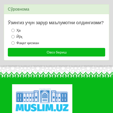
Сўровнома
Ўзингиз учун зарур маълумотни олдингизми?
Ҳа
Йўқ
Фақат қисман