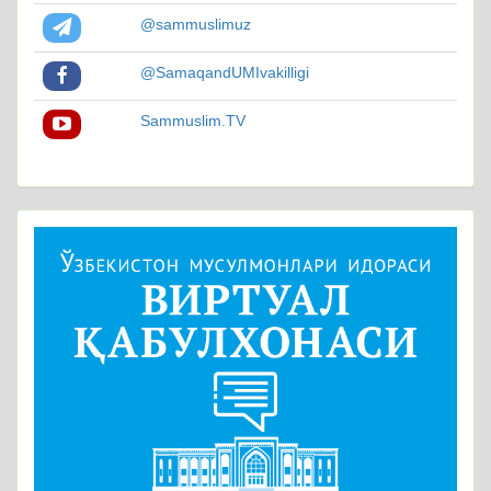
@sammuslimuz
@SamaqandUMIvakilligi
Sammuslim.TV