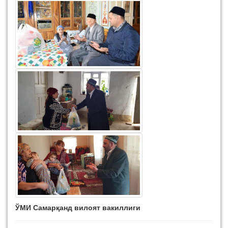
ЎМИ Самарқанд вилоят вакиллиги