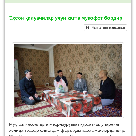
Эҳсон қилувчилар учун катта мукофот бордир
Чоп этиш версияси
Муҳтож инсонларга меҳр-мурувват кўрсатиш, уларнинг
ҳолидан хабар олиш ҳам фарз, ҳам қарз амаллардандир.