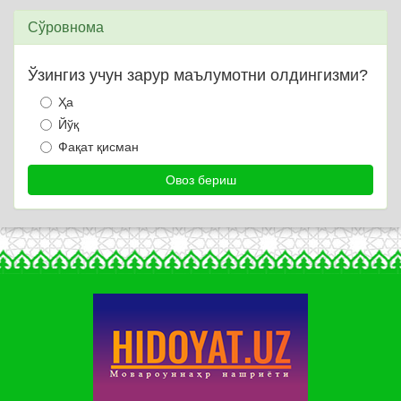
Сўровнома
Ўзингиз учун зарур маълумотни олдингизми?
Ҳа
Йўқ
Фақат қисман