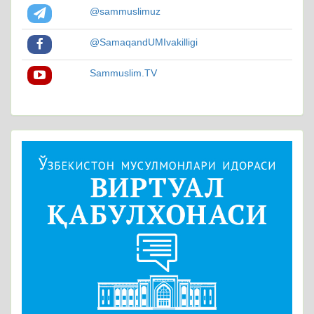
@sammuslimuz
@SamaqandUMIvakilligi
Sammuslim.TV