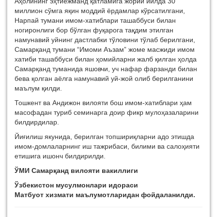
Аҳолининг эҳтиёжманд қатламига жорий йилда 30
миллион сўмга яқин моддий ёрдамлар кўрсатилгани,
Нарпай тумани имом-хатиблари ташаббуси билан
ногиронлиги бор бўлган фуқарога тақдим этилган
намунавий уйнинг дастлабки тўловини тўлаб берилгани,
Самарқанд тумани “Имоми Аъзам” жоме масжиди имом
хатиби ташаббуси билан ҳомийларни жалб қилган ҳолда
Самарқанд туманида яшовчи, уч нафар фарзанди билан
бева қолган аёлга намунавий уй-жой олиб берилганини
маълум қилди.
Тошкент ва Андижон вилояти бош имом-хатиблари ҳам
масофадан туриб семинарга доир фикр мулоҳазаларини
билдирдилар.
Йиғилиш якунида, берилган топшириқларни адо этишда
имом-домлаларнинг иш тажрибаси, билими ва салоҳияти
етишига ишонч билдирилди.
ЎМИ Самарқанд вилояти вакиллиги
Ўзбекистон мусулмонлари идораси
Матбуот хизмати маълумотларидан фойдаланилди.