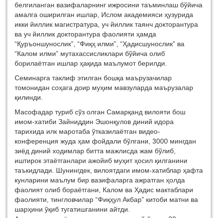
белгиланган вазифаларнинг ижросини таъминлаш бўйича
амалга оширилган ишлар, Ислом академияси ҳузурида
икки йиллик магистратура, уч йиллик таянч докторантура
ва уч йиллик докторантура фаолияти ҳамда
“Қуръоншунослик”, “Фиқҳ илми”, “Ҳадисшунослик” ва
“Калом илми” мутахассисликлари бўйича олиб
борилаётган ишлар ҳақида маълумот берилди.
Семинарга таклиф этилган бошқа маърузачилар
томонидан соҳага доир муҳим мавзуларда маърузалар
қилинди.
Масофадар туриб сўз олган Самарқанд вилояти бош
имом-хатиби Зайниддин Эшонқулов диний идора
тарихида илк маротаба ўтказилаётган видео-
конференция жуда ҳам фойдали бўлгани, 3000 мингдан
зиёд диний ходимлар битта мажлисда жам бўлиб,
иштирок этаётганлари ажойиб муҳит ҳосил қилганини
таъкидлади. Шунингдек, вилоятдаги имом-хатиблар ҳафта
кунларини маълум бир вазифаларга ажратган ҳолда
фаолият олиб бораётгани, Калом ва Ҳадис мактаблари
фаолияти, тингловчилар “Фиқҳул Акбар” китоби матни ва
шарҳини ўқиб тугатишганини айтди.