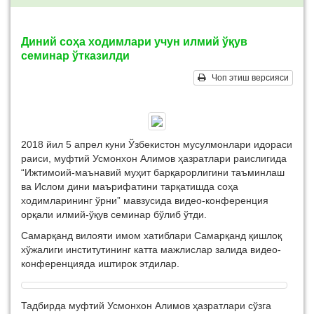
Диний соҳа ходимлари учун илмий ўқув
семинар ўтказилди
Чоп этиш версияси
2018 йил 5 апрел куни Ўзбекистон мусулмонлари идораси
раиси, муфтий Усмонхон Алимов ҳазратлари раислигида
“Ижтимоий-маънавий муҳит барқарорлигини таъминлаш
ва Ислом дини маърифатини тарқатишда соҳа
ходимларининг ўрни” мавзусида видео-конференция
орқали илмий-ўқув семинар бўлиб ўтди.
Самарқанд вилояти имом хатиблари Самарқанд қишлоқ
хўжалиги институтининг катта мажлислар залида видео-
конференцияда иштирок этдилар.
Тадбирда муфтий Усмонхон Алимов ҳазратлари сўзга