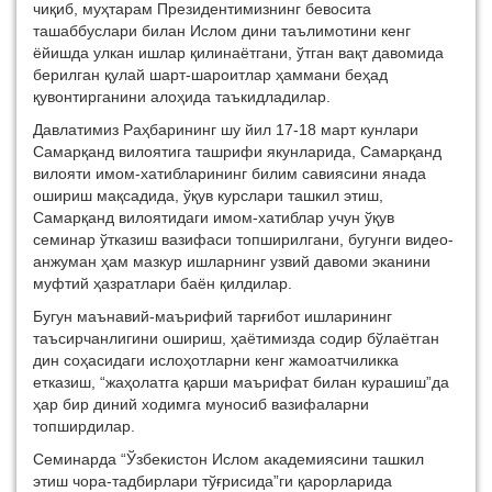
чиқиб, муҳтарам Президентимизнинг бевосита
ташаббуслари билан Ислом дини таълимотини кенг
ёйишда улкан ишлар қилинаётгани, ўтган вақт давомида
берилган қулай шарт-шароитлар ҳаммани беҳад
қувонтирганини алоҳида таъкидладилар.
Давлатимиз Раҳбарининг шу йил 17-18 март кунлари
Самарқанд вилоятига ташрифи якунларида, Самарқанд
вилояти имом-хатибларининг билим савиясини янада
ошириш мақсадида, ўқув курслари ташкил этиш,
Самарқанд вилоятидаги имом-хатиблар учун ўқув
семинар ўтказиш вазифаси топширилгани, бугунги видео-
анжуман ҳам мазкур ишларнинг узвий давоми эканини
муфтий ҳазратлари баён қилдилар.
Бугун маънавий-маърифий тарғибот ишларининг
таъсирчанлигини ошириш, ҳаётимизда содир бўлаётган
дин соҳасидаги ислоҳотларни кенг жамоатчиликка
етказиш, “жаҳолатга қарши маърифат билан курашиш”да
ҳар бир диний ходимга муносиб вазифаларни
топширдилар.
Семинарда “Ўзбекистон Ислом академиясини ташкил
этиш чора-тадбирлари тўғрисида”ги қарорларида