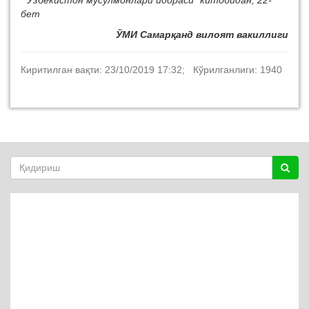
“Ўзбекистон мусулмонлари идораси” китобидан, 22-
бет
ЎМИ Самарқанд вилоят вакиллиги
Киритилган вақти: 23/10/2019 17:32; Кўрилганлиги: 1940