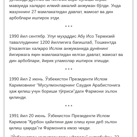
мавзуида халқаро илмий-амалий анжуман бўлди. Унда
жаҳоннинг 27 мамлакатидан давлат, жамоат ва дин
арбоблари иштирок этди.
* * *
1990 йил сентябр. Улуғ муҳаддис Абу Исо Термизий
таваллудининг 1200 йиллигига бағишлаб, Тошкентда
ўтказилган халқаро Ислом анжуманида дунёнинг
йигирмага яқин мамлакатидан келган давлат, жамоат ва
дин арбоблари, йирик уламолар иштирок этишди.
* * *
1990 йил 2 июнь. Ўзбекистон Президенти Ислом
Каримовнинг “Мусулмонларнинг Саудия Арабистонига
ҳаж қилиш учун бориши тўғриси”даги Фармони эълон
қилинди.
* * *
1991 йил 20 июнь. Ўзбекистон Президенти Ислом
Каримов “Қурбон ҳайитини дам олиш куни деб эълон
қилиш ҳақида”ги Фармонига имзо чекди.