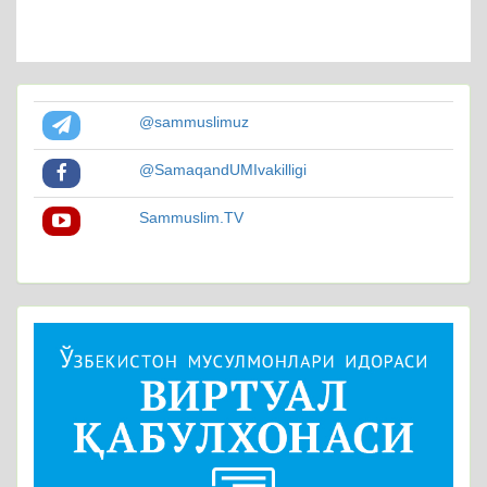
@sammuslimuz
@SamaqandUMIvakilligi
Sammuslim.TV