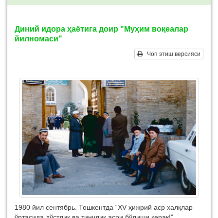
Диний идора ҳаётига доир "Муҳим воқеалар
йилномаси"
Чоп этиш версияси
1980 йил сентябрь. Тошкентда “XV ҳижрий аср халқлар
ўртасида дўстлик ва тинчлик асри бўлиши керак!”