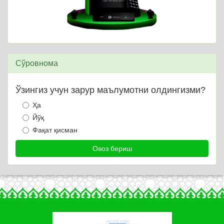
Сўровнома
Ўзингиз учун зарур маълумотни олдингизми?
Ҳа
Йўқ
Фақат қисман