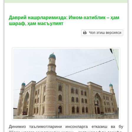
Даврий нашрларимизда: Имом-хатиблик – ҳам
шараф, ҳам масъулият
Чоп этиш версияси
Динимиз таълимотла­ри­ни инсонларга етказиш ва бу