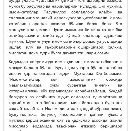
йўлда уларга муал­лимлик қилиш – ғоят ша­рафли вазифа.
Чунки бу ра­суллар ва набийлар­­нинг йўлидир. Энг муҳи­ми,
имом-хатиб­лар Ра­су­луллоҳ соллаллоҳу алай­ҳи ва
салламнинг маънавий мерос­хўрлари ҳисобланади. Имом-
ха­тиблик шарафли вазифа бўлиши билан бирга ўта
масъулиятли ҳам­дир. Чунки имомнинг биргина хатоси ёки
эътиборсизлиги оқибатида кўплаб одамлар адашиши
мумкин. Шунинг учун имом-хатиб­лар доимо ўз устларида
ишлаб, илм ва тажрибаларини ошириш­лари, халқ­ни,
миллатни доим тўғри йўлга даъват этишлари лозим.
Қадимдан диёримизда илм аҳлининг, имом-хатиб­ларнинг
мавқеи баланд бўлган. Бугун ҳам уларга бўлган талаб ва
ишонч ҳар қачонгидан юқори. Муҳтарам Юртбошимиз:
“Имом-хатиблар кенг жамоатчилик орасида
мамлакатимизда ҳукм сураёт­ган тинчлик ва
хотиржамликни кўз қорачиғидек асраб-авайлаш, бундай
барқарор ва осойишта муҳит осмондан тушмаётганини
тар­ғиб этиш, ота-боболаримиз минг йил­лардан буён пок
сақ­лаб келаётган Ислом дини ҳар қандай зўравон­ликка,
буз­ғунчиликка, бе­гуноҳ инсон­ларнинг қони­ни тўкишга
мутлақо қарши эканини оят ва ҳадислар асосида, жонли
мисоллар ёрдамида таъсирчан етказиб беришлари