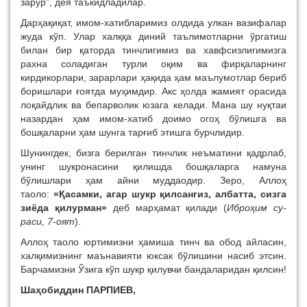
зарур”, дея таъкидладилар.
Дарҳақиқат, имом-хатибларимиз олдида улкан вазифалар
жуда кўп. Улар халққа диний таълимотларни ўргатиш
билан бир қаторда тинчлигимиз ва хавф­сизлигимизга
рахна сола­диган турли оқим ва фир­қаларнинг
кирдикорла­ри, зарарлари ҳақида ҳам маълумотлар бериб
бориш­лари ғоятда муҳимдир. Акс ҳолда жамият орасида
ло­қайдлик ва бепарволик юза­га келади. Мана шу нуқ­таи
назардан ҳам имом-ха­тиб доимо огоҳ бўлишга ва
бошқаларни ҳам шунга тарғиб этишга бурчлидир.
Шунингдек, бизга берилган тинчлик неъматини қадрлаб,
унинг шукронаси­ни қилишда бошқаларга намуна
бўлишлари ҳам айни муддаодир. Зеро, Аллоҳ
таоло:
«Қасамки, агар шукр қилсангиз, албатта, сизга
зиёда қилурман»
деб мар­ҳамат қилади (
Иброҳим су­
раси, 7-оят
).
Аллоҳ таоло юртимизни ҳамиша тинч ва обод айласин,
халқимизнинг маънавияти юксак бўлишини насиб этсин.
Барчамизни Ўзига кўп шукр қилувчи бандаларидан қилсин!
Шаҳобиддин ПАРПИЕВ,