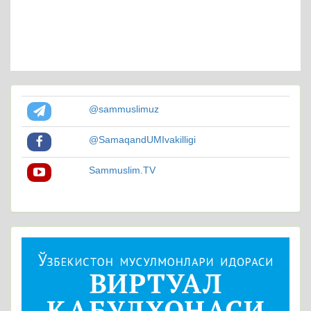
@sammuslimuz
@SamaqandUMIvakilligi
Sammuslim.TV