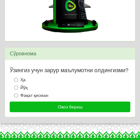
Сўровнома
Ўзингиз учун зарур маълумотни олдингизми?
Ҳа
Йўқ
Фақат қисман