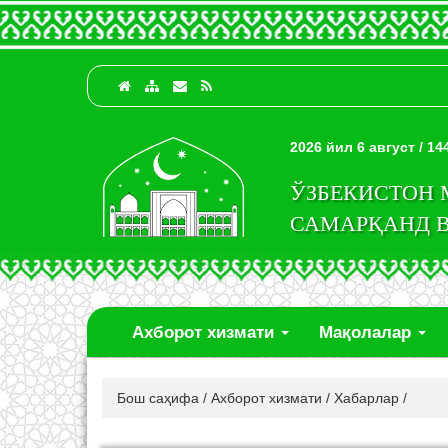
2026 йил 6 август / 1
ЎЗБЕКИСТОН
САМАРҚАНД 
Ахборот хизмати
Мақолалар
Бош саҳифа
/
Ахборот хизмати
/
Хабарлар
/