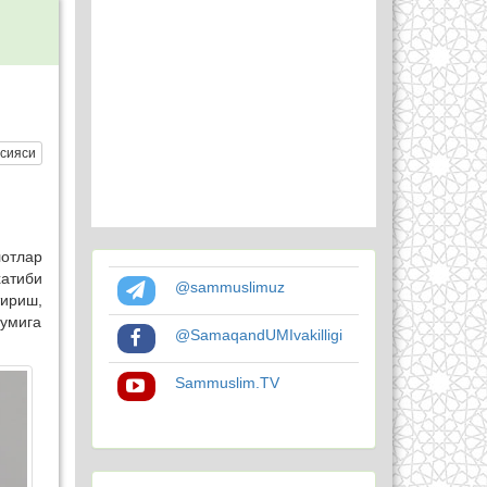
сияси
лотлар
атиби
@sammuslimuz
тириш,
умига
@SamaqandUMIvakilligi
Sammuslim.TV