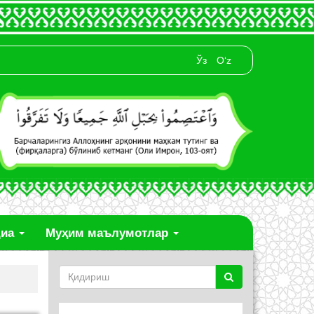
Ўз
O‘z
диа
Муҳим маълумотлар