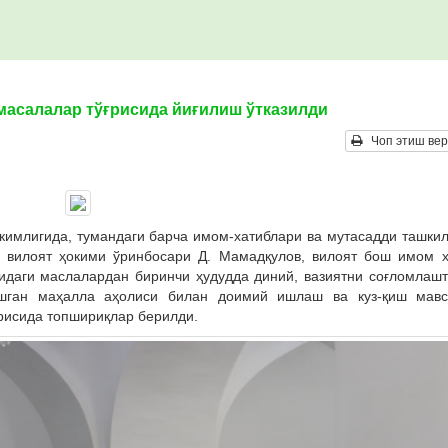
масалалар тўғрисида йиғилиш ўтказилди
Чоп этиш вер
окимлигида, тумандаги барча имом-хатиблари ва мутасадди ташки
 вилоят ҳокими ўринбосари Д. Мамадқулов, вилоят бош имом х
бидаги маслалардан биринчи ҳудудда диний, вазиятни соғломлаш
ашган маҳалла аҳолиси билан доимий ишлаш ва куз-қиш мавс
рисида топшириқлар берилди.