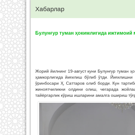
Хабарлар
Булунғур туман ҳокимлигида ижтимоий 
Жорий йилнинг 19-август куни Булунғур туман ҳ
ҳамкорлигида йиғилиш бўлиб ўтди. Йиғилишни
ўринбосари Ҳ. Саттаров олиб борди. Кун тарти
жиноятчиликни олдини олиш, чегарада жойл
тайёргарлик кўриш ишларини амалга ошириш тўғ