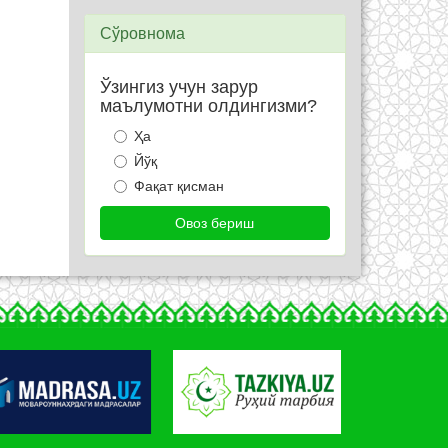
Сўровнома
Ўзингиз учун зарур
маълумотни олдингизми?
Ҳа
Йўқ
Фақат қисман