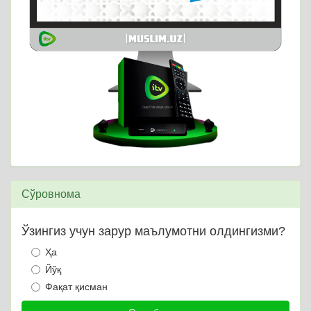
Сўровнома
Ўзингиз учун зарур маълумотни олдингизми?
Ҳа
Йўқ
Фақат қисман