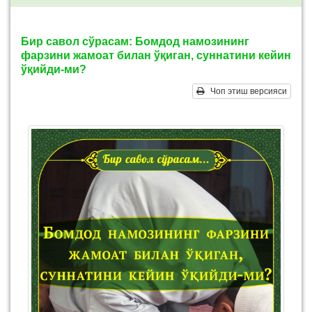
Бир савол сўрасам: Бомдод намозининг
фарзини жамоат билан ўқиган, суннатини кейин
ўқийди-ми?
Чоп этиш версияси