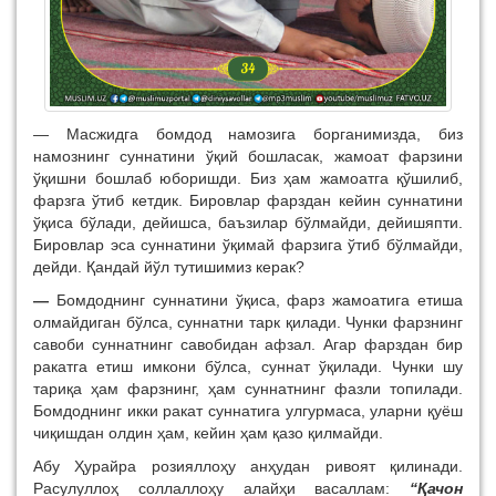
— Масжидга бомдод намозига борганимизда, биз
намознинг суннатини ўқий бошласак, жамоат фарзини
ўқишни бошлаб юборишди. Биз ҳам жамоатга қўшилиб,
фарзга ўтиб кетдик. Бировлар фарздан кейин суннатини
ўқиса бўлади, дейишса, баъзилар бўлмайди, дейишяпти.
Бировлар эса суннатини ўқимай фарзига ўтиб бўлмайди,
дейди. Қандай йўл тутишимиз керак?
—
Бомдоднинг суннатини ўқиса, фарз жамоатига етиша
олмайдиган бўлса, суннатни тарк қилади. Чунки фарзнинг
савоби суннатнинг савобидан афзал. Агар фарздан бир
ракатга етиш имкони бўлса, суннат ўқилади. Чунки шу
тариқа ҳам фарзнинг, ҳам суннатнинг фазли топилади.
Бомдоднинг икки ракат суннатига улгурмаса, уларни қуёш
чиқишдан олдин ҳам, кейин ҳам қазо қилмайди.
Абу Ҳурайра розияллоҳу анҳудан ривоят қилинади.
Расулуллоҳ соллаллоҳу алайҳи васаллам:
“Қачон