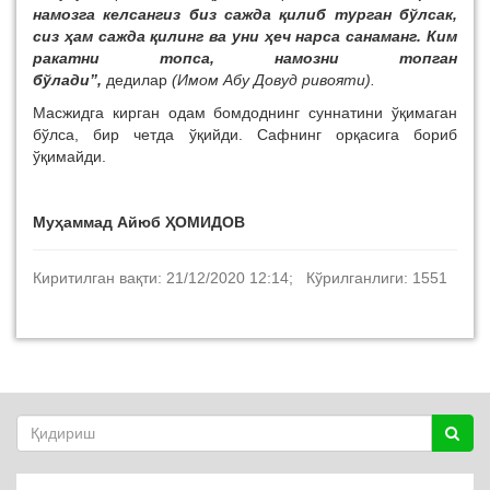
намозга келсангиз биз сажда қилиб турган бўлсак,
сиз ҳам сажда қилинг ва уни ҳеч нарса санаманг. Ким
ракатни топса, намозни топган
бўлади”,
дедилар
(Имом Абу Довуд ривояти).
Масжидга кирган одам бомдоднинг суннатини ўқимаган
бўлса, бир четда ўқийди. Сафнинг орқасига бориб
ўқимайди.
Муҳаммад Айюб ҲОМИДОВ
Киритилган вақти: 21/12/2020 12:14; Кўрилганлиги: 1551