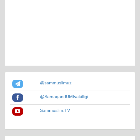
@sammuslimuz
@SamaqandUMIvakilligi
Sammuslim.TV