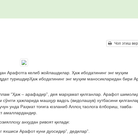
Чоп этиш вер
дан Арафотга келиб жойлашдилар. Ҳаж ибодатининг энг муҳим
ддат туришдирҲаж ибодатининг энг муҳим маносикларидан бири А
ллам “Ҳаж – арафадир”, дея марҳамат қилганлар. Арафот шимоли
м сўнгги ҳажларида машҳур вадоъ (видолашув) хутбасини қилганла
чун унда Раҳмат тоғига юзланиб Аллоҳ таолога ёлбориш, тавба-
ат амаллардандир.
ияллоҳу анҳудан ривоят қилади:
г яхшиси Арафот куни дуосидир”, дедилар”.