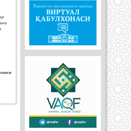
уғ
мана
а
ллиги