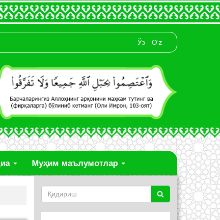
Ўз
O‘z
диа
Муҳим маълумотлар