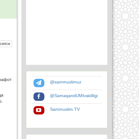
сияси
рафот
@sammuslimuz
да
@SamaqandUMIvakilligi
р.
Sammuslim.TV