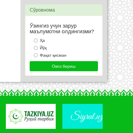
Сўровнома
Ўзингиз учун зарур
маълумотни олдингизми?
Ҳа
Йўқ
Фақат қисман