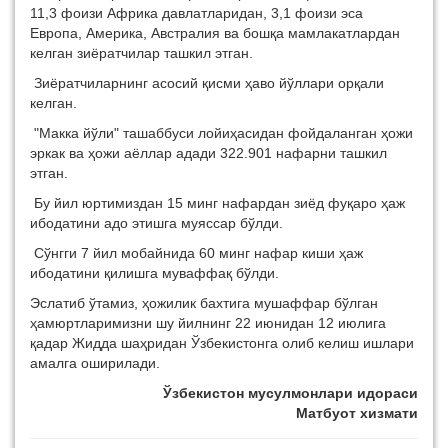
11,3 фоизи Африка давлатларидан, 3,1 фоизи эса
Европа, Америка, Австралия ва бошқа мамлакатлардан
келган зиёратчилар ташкил этган.
Зиёратчиларнинг асосий қисми ҳаво йўллари орқали
келган.
"Макка йўли" ташаббуси лойиҳасидан фойдаланган ҳожи
эркак ва ҳожи аёллар адади 322.901 нафарни ташкил
этган.
Бу йил юртимиздан 15 минг нафардан зиёд фуқаро ҳаж
ибодатини адо этишга муяссар бўлди.
Сўнгги 7 йил мобайнида 60 минг нафар киши ҳаж
ибодатини қилишга муваффақ бўлди.
Эслатиб ўтамиз, ҳожилик бахтига мушаффар бўлган
ҳамюртларимизни шу йилнинг 22 июнидан 12 июлига
қадар Жидда шаҳридан Ўзбекистонга олиб келиш ишлари
амалга оширилади.
Ўзбекистон мусулмонлари идораси
Матбуот хизмати