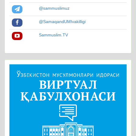
@sammuslimuz
@SamaqandUMIvakilligi
Sammuslim.TV