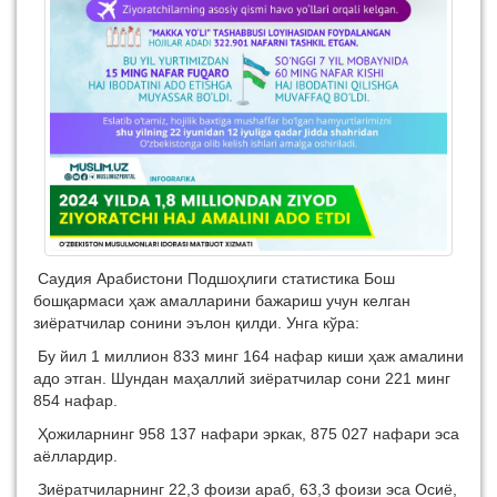
Саудия Арабистони Подшоҳлиги статистика Бош
бошқармаси ҳаж амалларини бажариш учун келган
зиёратчилар сонини эълон қилди. Унга кўра:
Бу йил 1 миллион 833 минг 164 нафар киши ҳаж амалини
адо этган. Шундан маҳаллий зиёратчилар сони 221 минг
854 нафар.
Ҳожиларнинг 958 137 нафари эркак, 875 027 нафари эса
аёллардир.
Зиёратчиларнинг 22,3 фоизи араб, 63,3 фоизи эса Осиё,