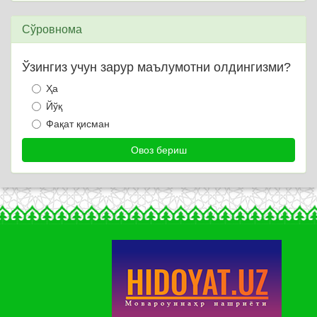
Сўровнома
Ўзингиз учун зарур маълумотни олдингизми?
Ҳа
Йўқ
Фақат қисман