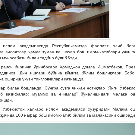
о ислом академиясида Республикамизда фаолият олиб бора
 ва вилоятлар ҳамда туман ва шаҳар бош имом-хатиблари учун 
 муносабати билан тадбир бўлиб ўтди.
 раиси биринчи ўринбосари Ҳомиджон домла Ишматбеков, През
ддинов, Дин ишлари бўйича қўмита бўлим бошлиқлари Бобо
ка ошириш ўқуви тингловчилари қатнашди.
ар билан бошланди. Сўнгра сўзга чиққан нотиқлар “Янги Ўзбеки
рб вазифалар: муаммо ва ечимлар” йўналишидаги малака о
ришди.
 Ўзбекистон халқаро ислом академияси ҳузуридаги Малака о
сқичида 100 нафар бош имом-хатиб билим ва малакасини оширади