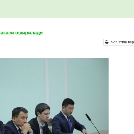
лакаси оширилади
Чоп этиш вер