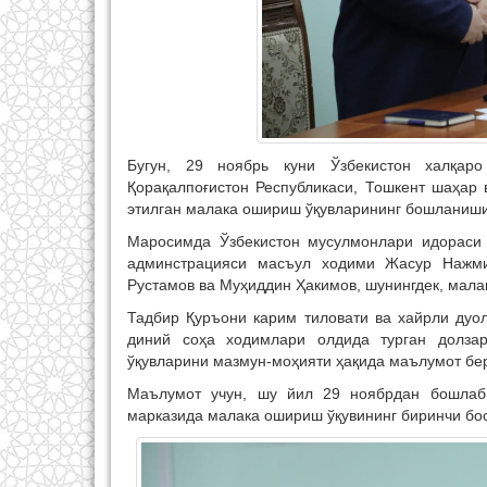
Бугун, 29 ноябрь куни Ўзбекистон халқар
Қорақалпоғистон Республикаси, Тошкент шаҳар
этилган малака ошириш ўқувларининг бошланиши
Маросимда Ўзбекистон мусулмонлари идораси
админстрацияси масъул ходими Жасур Нажми
Рустамов ва Муҳиддин Ҳакимов, шунингдек, мала
Тадбир Қуръони карим тиловати ва хайрли дуол
диний соҳа ходимлари олдида турган долза
ўқувларини мазмун-моҳияти ҳақида маълумот бе
Маълумот учун, шу йил 29 ноябрдан бошлаб
марказида малака ошириш ўқувининг биринчи бо