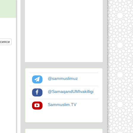
сияси
@sammuslimuz
@SamaqandUMIvakilligi
Sammuslim.TV