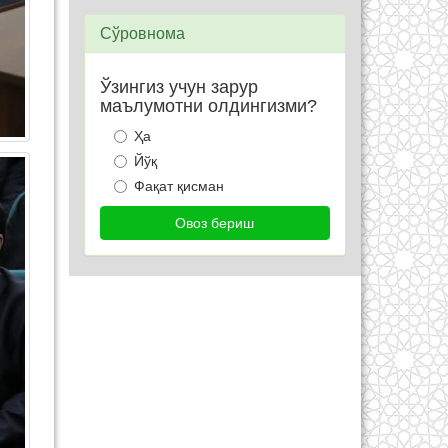
Сўровнома
Ўзингиз учун зарур
маълумотни олдингизми?
Ҳа
Йўқ
Фақат қисман