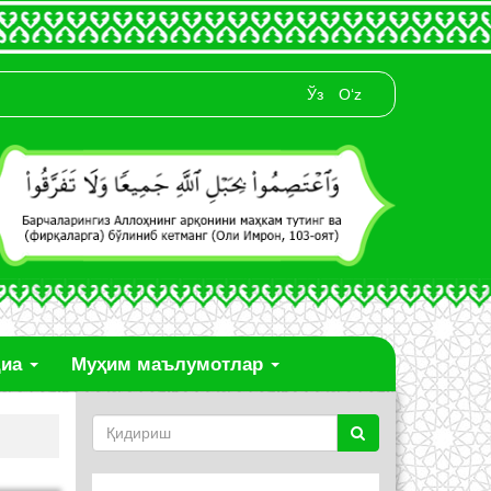
Ўз
O‘z
диа
Муҳим маълумотлар