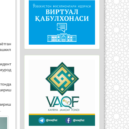
ётган
ташкил
идент
мурод
стонда
шириш
шириш
.