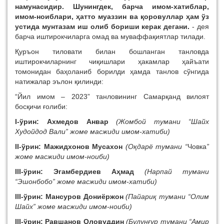
намунасидир. Шунингдек, барча имом-хатиблар,
имом-ноиблари, ҳатто муаззин ва қоровуллар ҳам ўз
устида мунтазам иш олиб бориши керак дегани.
- дея
барча иштирокчиларга омад ва муваффақиятлар тилади.
Қуръон тиловати билан бошланган танловда
иштирокчиларнинг чиқишлари ҳакамлар ҳайъати
томонидан баҳоланиб борилди ҳамда танлов сўнгида
натижалар эълон қилинди:
“Йил имом – 2023” танловининг Самарқанд вилоят
босқичи ғолиби:
I-ўрин:
Ахмедов Анвар
(
Жомбой тумани
“Шайх
Худойдод Вали” жоме масжиди имом-хатиби)
II-ўрин: Мажидхонов Мусахон
(Оқдарё тумани
“
Човка
”
жоме масжиди имом-ноиби)
III-ўрин: Эгамбердиев Аҳмад
(
Нарпай тумани
“Эшонбобо” жоме масжиди имом-хатиби)
III-ўрин: Мансуров Дониёржон
(
Пайариқ тумани
“Олим
Шайх” жоме масжиди имом-
ноиби
)
III-ўрин: Равшанов Оловуддин
(
Булунғур тумани “Амир