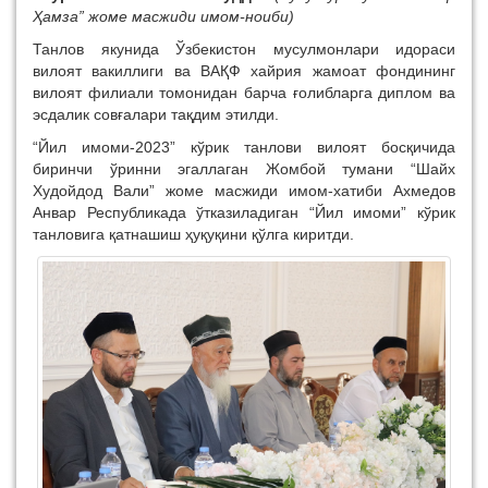
Ҳамза” жоме масжиди имом-ноиби)
Танлов якунида Ўзбекистон мусулмонлари идораси
вилоят вакиллиги ва ВАҚФ хайрия жамоат фондининг
вилоят филиали томонидан барча ғолибларга диплом ва
эсдалик совғалари тақдим этилди.
“Йил имоми-2023” кўрик танлови вилоят босқичида
биринчи ўринни эгаллаган Жомбой тумани “Шайх
Худойдод Вали” жоме масжиди имом-хатиби Ахмедов
Анвар Республикада ўтказиладиган “Йил имоми” кўрик
танловига қатнашиш ҳуқуқини қўлга киритди.