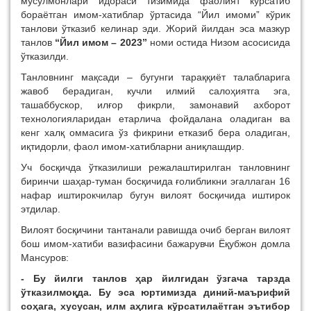
мусулмонлари идораси тизимида фаолият кўрсатиб
бораётган имом-хатиблар ўртасида “Йил имоми” кўрик
танлови ўтказиб келинар эди. Жорий йилдан эса мазкур
танлов
“Йил имом – 202
3
”
номи остида Низом асосисида
ўтказилди.
Танловнинг мақсади – бугунги тараққиёт талабларига
жавоб берадиган, кучли илмий салоҳиятга эга,
ташаббускор, илғор фикрли, замонавий ахборот
технологияларидан етарлича фойдалана оладиган ва
кенг халқ оммасига ўз фикрини етказиб бера оладиган,
иқтидорли, фаол имом-хатибларни аниқлашдир.
Уч босқичда ўтказилиши режалаштирилган танловнинг
биринчи шаҳар-туман босқичида ғолибликни эгаллаган 16
нафар иштирокчилар бугун вилоят босқичида иштирок
этдилар.
Вилоят босқичини тантанали равишда очиб берган вилоят
бош имом-хатиби вазифасини бажарувчи Ёқубжон домла
Мансуров:
- Бу йилги танлов ҳар йилгидан ўзгача тарзда
ўтказилмоқда. Бу эса юртимизда диний-маърифий
соҳага, хусусан, илм аҳлига кўрсатилаётган эътибор