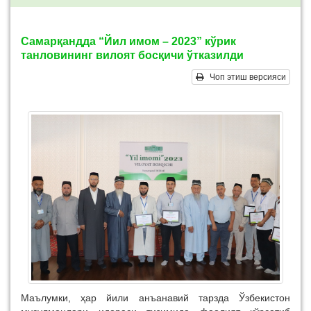
Самарқандда “Йил имом – 2023” кўрик
танловининг вилоят босқичи ўтказилди
Чоп этиш версияси
Маълумки, ҳар йили анъанавий тарзда Ўзбекистон