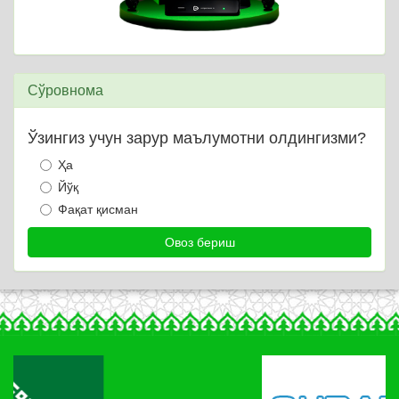
Сўровнома
Ўзингиз учун зарур маълумотни олдингизми?
Ҳа
Йўқ
Фақат қисман