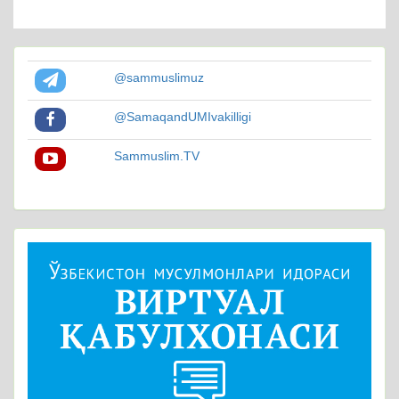
@sammuslimuz
@SamaqandUMIvakilligi
Sammuslim.TV