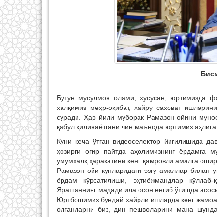
Бис
Бутун мусулмон олами, хусусан, юртимизда ф
халқимиз меҳр-оқибат, хайру саховат ишларин
суради. Ҳар йили муборак Рамазон ойини муно
қабул қилинаётгани чин маънода юртимиз аҳлига
Куни кеча ўтган видеоселектор йиғилишида дав
ҳозирги оғир пайтда аҳолимизнинг ёрдамга м
умумхалқ ҳаракатини кенг қамровли амалга оши
Рамазон ойи кунларидаги эзгу амаллар билан 
ёрдам кўрсатилиши, эҳтиёжмандлар қўллаб-
Яратганнинг мадади ила осон енгиб ўтишда асос
Юртбошимиз бундай хайрли ишларда кенг жамоат
олганларни биз, дин пешволарини мана шунда