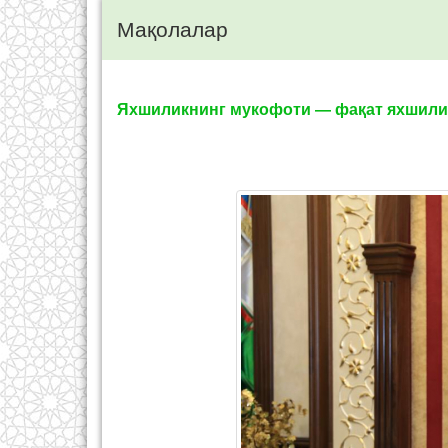
Мақолалар
Яхшиликнинг мукофоти — фақат яхшил