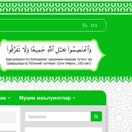
Ўз
O‘z
диа
Муҳим маълумотлар