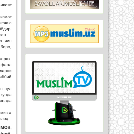
ривоят
измат
 кечаю
йёдир.
ган.
га чин
 Зеро,
керак.
а фаол
ларни
тиббий
ан пул
 кунда
 янада
имизга
ллоҳ.
ИМОВ,
фтий.