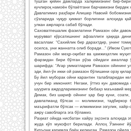
тушган қийин дамларда халқимизнинг бир-бири
кучлироқ намоён бўлаётгани барчамизни бирдек 
Давлатимиз раҳбари Алишер Навоий бобомизнинг
сўзларида чуқур ҳикмат борлигини алоҳида қай
улкан ажрларга сабаб бўлади.
Саховатпешалик фазилатини Рамазон ойи давом
мурувват кўрсатишнинг афзаллиги ҳақида дин
васаллам: “Сахийлик бир дарахтдир, унинг том
осилса, уни жаннатга олиб боради...” (Имом Суют
Рамазон ойи меҳр-оқибат ва ҳамжиҳатлик муҳи
фарзидан бири бўлган рўза ойидаги амаллар 
шарифда: “Агар умматларим Рамазон ойининг ул
эди, йил-ўн икки ой рамазон бўлишини орзу қила
Бу йил муборак ойни карантин талабларидан кел
учун бир имконият. Негаки, ўттиз кун давомид
шуурига аждодларимизнинг бебаҳо маънавий мер
Демак, биз шариф ойнинг ҳар бир куни, соати,
давлатманд бўлсак — молимизни, тадбиркор 
маърифатли бўлсак — илмимизни эзгулик, хайр-са
ажру савобларга эга бўламиз.
Раҳмат ойида нисбатан хайру эҳсонга алоҳида э
жуда кўп мукофот берилади. Аллоҳ Ўзининг й
Қуръони каримда баён қилинган. Рамазон ойида 