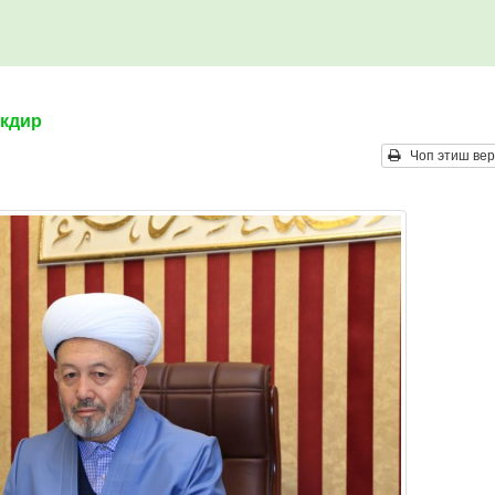
икдир
Чоп этиш вер