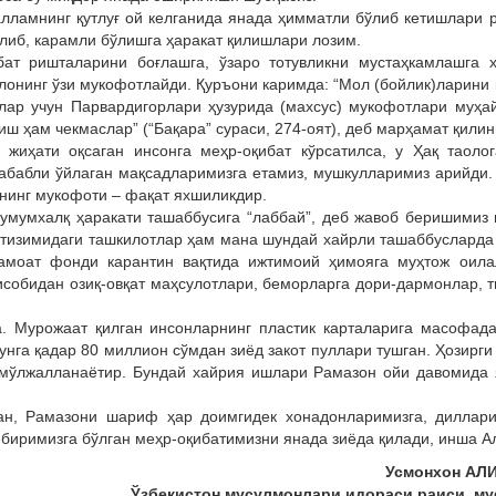
лламнинг қутлуғ ой келганида янада ҳимматли бўлиб кетишлари 
олиб, карамли бўлишга ҳаракат қилишлари лозим.
бат ришталарини боғлашга, ўзаро тотувликни мустаҳкамлашга х
олонинг ўзи мукофотлайди. Қуръони каримда: “Мол (бойлик)ларини
лар учун Парвардигорлари ҳузурида (махсус) мукофотлари муҳа
иш ҳам чекмаслар” (“Бақара” сураси, 274-оят), деб марҳамат қилин
 жиҳати оқсаган инсонга меҳр-оқибат кўрсатилса, у Ҳақ таоло
сабабли ўйлаган мақсадларимизга етамиз, мушкулларимиз арийди.
нинг мукофоти – фақат яхшиликдир.
 умумхалқ ҳаракати ташаббусига “лаббай”, деб жавоб беришимиз 
 тизимидаги ташкилотлар ҳам мана шундай хайрли ташаббуслард
амоат фонди карантин вақтида ижтимоий ҳимояга муҳтож оила
исобидан озиқ-овқат маҳсулотлари, беморларга дори-дармонлар, 
. Мурожаат қилган инсонларнинг пластик карталарига масофад
кунга қадар 80 миллион сўмдан зиёд закот пуллари тушган. Ҳозирги
ш мўлжалланаётир. Бундай хайрия ишлари Рамазон ойи давомида
дан, Рамазони шариф ҳар доимгидек хонадонларимизга, диллар
-биримизга бўлган меҳр-оқибатимизни янада зиёда қилади, инша А
Усмонхон АЛ
Ўзбекистон мусулмонлари идораси раиси, му