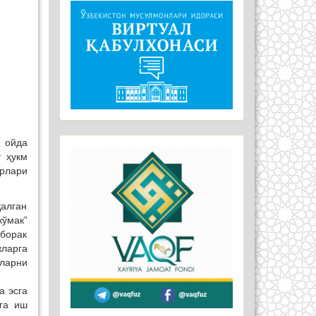
 ойда
т ҳукм
орлари
қалган
ўмак”
уборак
жларга
ларни
а эсга
га иш