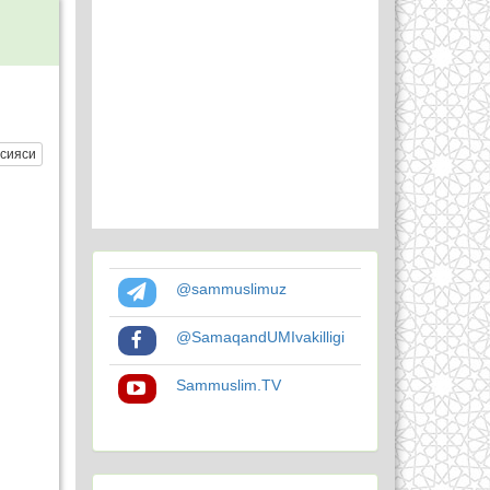
сияси
@sammuslimuz
@SamaqandUMIvakilligi
Sammuslim.TV