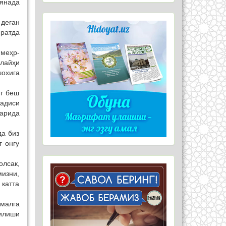
 янада
 деган
иратда
 меҳр-
лайҳи
шохига
нг беш
адиси
ларида
да биз
г онгу
олсак,
изни,
 катта
амалга
илиши