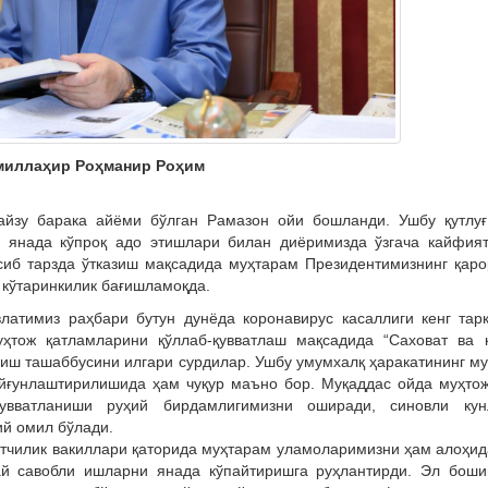
миллаҳир Роҳманир Роҳим
айзу барака айёми бўлган Рамазон ойи бошланди. Ушбу қутлуғ
и янада кўпроқ адо этишлари билан диёримизда ўзгача кайфия
сиб тарзда ўтказиш мақсадида муҳтарам Президентимизнинг қар
 кўтаринкилик бағишламоқда.
латимиз раҳбари бутун дунёда коронавирус касаллиги кенг тар
уҳтож қатламларини қўллаб-қувватлаш мақсадида “Саховат ва к
риш ташаббусини илгари сурдилар. Ушбу умумхалқ ҳаракатининг м
уйғунлаштирилишида ҳам чуқур маъно бор. Муқаддас ойда муҳто
қувватланиши руҳий бирдамлигимизни оширади, синовли кун
ий омил бўлади.
чилик вакиллари қаторида муҳтарам уламоларимизни ҳам алоҳид
й савобли ишларни янада кўпайтиришга руҳлантирди. Эл боши