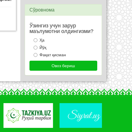
Сўровнома
Ўзингиз учун зарур
маълумотни олдингизми?
Ҳа
Йўқ
Фақат қисман