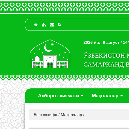
2026 йил 6 август / 1
ЎЗБЕКИСТОН
САМАРҚАНД 
Ахборот хизмати
Мақолалар
Бош саҳифа
/
Мақолалар
/