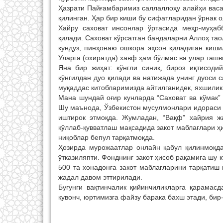
Ҳазрати Пайғамбаримиз саллаллоҳу алайҳи васа
қилинган. Ҳар бир киши бу сифатларидан ўрнак 
Хайру саховат инсонлар ўртасида меҳр-муҳаб
қилади. Саховат кўрсатган бандаларни Аллоҳ та
кундуз, пинҳонаю ошкора эҳсон қиладиган киши
Уларга (охиратда) хавф ҳам бўлмас ва улар ташв
Яна бир жиҳат: кўнгли синиқ, бироз иқтисодий
кўнгилдан дуо қилади ва натижада унинг дуоси 
муқаддас китобларимизда айтилганидек, яхшилик
Мана шундай оғир кунларда “Саховат ва кўмак”
Шу маънода, Ўзбекистон мусулмонлари идораси
иштирок этмоқда. Жумладан, “Вақф” хайрия ж
қўллаб-қувватлаш мақсадида закот маблағлари ҳ
ниқоблар бепул тарқатмоқда.
Ҳозирда мурожаатлар онлайн қабул қилинмоқда
ўтказиляпти. Фонднинг закот ҳисоб рақамига шу 
500 та хонадонга закот маблағларини тарқати
жадал давом эттирилади.
Бугунги вақтинчалик қийинчиликларга қарамас
қувонч, юртимизга файзу барака бахш этади, бир