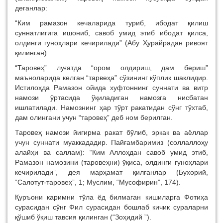
деганлар:
“Ким рамазон кечаларида туриб, ибодат қилиш
суннатлигига ишониб, савоб умид этиб ибодат қилса,
олдинги гуноҳлари кечирилади” (Абу Ҳурайрадан ривоят
қилинган).
“Таровеҳ” луғатда “ором олдириш, дам бериш”
маъноларида келган “тарвеҳа” сўзининг кўплик шаклидир.
Истилоҳда Рамазон ойида хуфтоннинг суннати ва витр
намози ўртасида ўқиладиган намозга нисбатан
ишлатилади. Намознинг ҳар тўрт ракатидан сўнг тўхтаб,
дам олингани учун “таровеҳ” деб ном берилган.
Таровеҳ намози йигирма ракат бўлиб, эркак ва аёллар
учун суннати муаккададир. Пайғамбаримиз (соллаллоҳу
алайҳи ва саллам): “Ким Аллоҳдан савоб умид этиб,
Рамазон намозини (таровеҳни) ўқиса, олдинги гуноҳлари
кечирилади”, дея марҳамат қилганлар (Бухорий,
“Салотут-таровеҳ”, 1; Муслим, “Мусофирин”, 174).
Қуръони каримни тўла ёд билмаган кишиларга Фотиҳа
сурасидан сўнг Фил сурасидан бошлаб кичик сураларни
қўшиб ўқиш тавсия қилинган (“Зоҳидий ”).