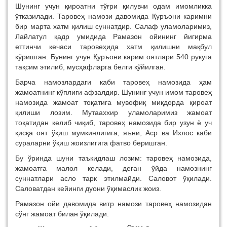
Шунинг учун қироатни тўғри қилувчи одам имомликка
ўтказилади. Таровеҳ намози давомида Қуръони каримни
бир марта хатм қилиш суннатдир. Салаф уламоларимиз,
Лайлатул қадр умидида Рамазон ойининг йигирма
еттинчи кечаси таровеҳида хатм қилишни мақбул
кўришган. Бунинг учун Қуръони карим оятлари 540 рукуга
тақсим этилиб, мусҳафларга белги қўйилган.
Барча намозлардаги каби таровеҳ намозида ҳам
жамоатнинг кўплиги афзалдир. Шунинг учун имом таровеҳ
намозида жамоат тоқатига мувофиқ миқдорда қироат
қилиши лозим. Мутааххир уламоларимиз жамоат
тоқатидан келиб чиқиб, таровеҳ намозида бир узун ё уч
қисқа оят ўқиш мумкинлигига, яъни, Аср ва Ихлос каби
сураларни ўқиш жоизлигига фатво беришган.
Бу ўринда шуни таъкидлаш лозим: таровеҳ намозида,
жамоатга малол келади, деган ўйда намознинг
суннатлари асло тарк этилмайди. Саловот ўқилади.
Саловатдан кейинги дуони ўқимаслик жоиз.
Рамазон ойи давомида витр намози таровеҳ намозидан
сўнг жамоат билан ўқилади.