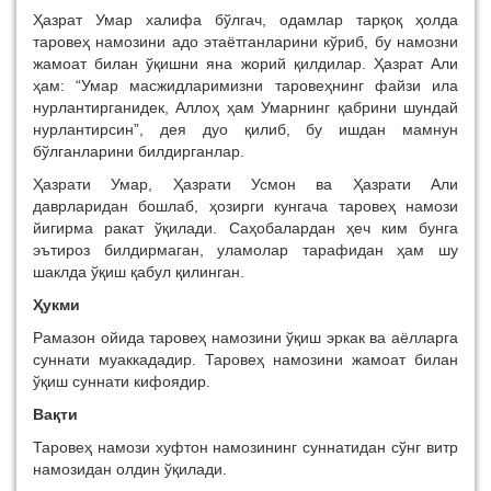
Ҳазрат Умар халифа бўлгач, одамлар тарқоқ ҳолда
таровеҳ намозини адо этаётганларини кўриб, бу намозни
жамоат билан ўқишни яна жорий қилдилар. Ҳазрат Али
ҳам: “Умар масжидларимизни таровеҳнинг файзи ила
нурлантирганидек, Аллоҳ ҳам Умарнинг қабрини шундай
нурлантирсин”, дея дуо қилиб, бу ишдан мамнун
бўлганларини билдирганлар.
Ҳазрати Умар, Ҳазрати Усмон ва Ҳазрати Али
даврларидан бошлаб, ҳозирги кунгача таровеҳ намози
йигирма ракат ўқилади. Саҳобалардан ҳеч ким бунга
эътироз билдирмаган, уламолар тарафидан ҳам шу
шаклда ўқиш қабул қилинган.
Ҳукми
Рамазон ойида таровеҳ намозини ўқиш эркак ва аёлларга
суннати муаккададир. Таровеҳ намозини жамоат билан
ўқиш суннати кифоядир.
Вақти
Таровеҳ намози хуфтон намозининг суннатидан сўнг витр
намозидан олдин ўқилади.