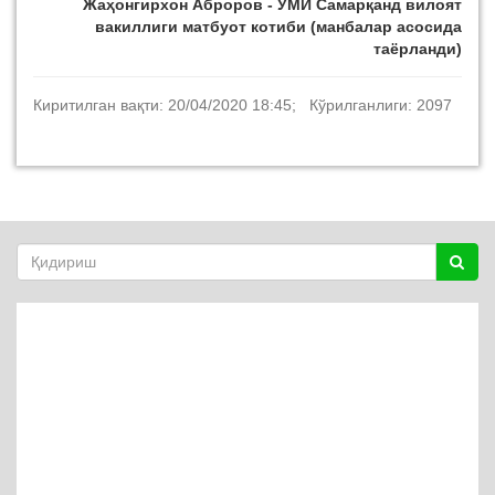
Жаҳонгирхон Аброров - ЎМИ Самарқанд вилоят
вакиллиги матбуот котиби (манбалар асосида
таёрланди)
Киритилган вақти: 20/04/2020 18:45; Кўрилганлиги: 2097