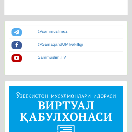
@sammuslimuz
@SamaqandUMIvakilligi
Sammuslim.TV