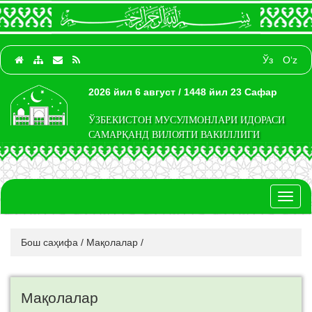
Ўз
O‘z
2026 йил 6 август / 1448 йил 23 Сафар
ЎЗБЕКИСТОН МУСУЛМОНЛАРИ ИДОРАСИ
САМАРҚАНД ВИЛОЯТИ ВАКИЛЛИГИ
Toggl
naviga
Бош саҳифа
/
Мақолалар
/
Мақолалар