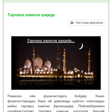
Таровеҳ намози ҳақида
Чоп этиш версияси
Рамазон ойи фазилатларга бойдир. Унинг
фазилатларидан бири ой давомида хуфтон намозидан
кейин таровеҳ намози ўқилишидир. Пайғамбаримиз
(алайҳиссалом) таровеҳ намози хусусида бундай