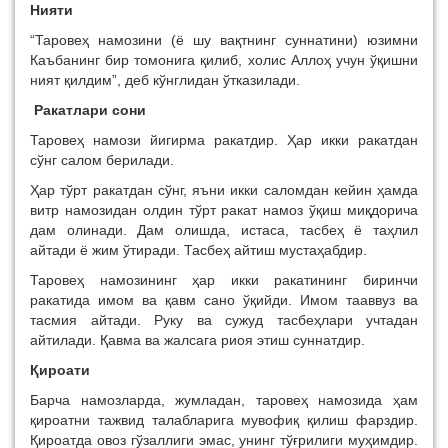
Нияти
“Таровеҳ намозини (ё шу вақтнинг суннатини) юзимни
Каъбанинг бир томонига қилиб, холис Аллоҳ учун ўқишни
ният қилдим”, деб кўнглидан ўтказилади.
Ракатлари сони
Таровеҳ намози йигирма ракатдир. Ҳар икки ракатдан
сўнг салом берилади.
Ҳар тўрт ракатдан сўнг, яъни икки саломдан кейин ҳамда
витр намозидан олдин тўрт ракат намоз ўқиш миқдорича
дам олинади. Дам олишда, истаса, тасбеҳ ё таҳлил
айтади ё жим ўтиради. Тасбеҳ айтиш мустаҳабдир.
Таровеҳ намозининг ҳар икки ракатининг биринчи
ракатида имом ва қавм сано ўқийди. Имом тааввуз ва
тасмия айтади. Руку ва сужуд тасбеҳлари учтадан
айтилади. Қавма ва жалсага риоя этиш суннатдир.
Қироати
Барча намозларда, жумладан, таровеҳ намозида ҳам
қироатни тажвид талабларига мувофиқ қилиш фарздир.
Қироатда овоз гўзаллиги эмас, унинг тўғрилиги муҳимдир.