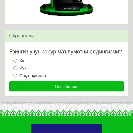
Сўровнома
Ўзингиз учун зарур маълумотни олдингизми?
Ҳа
Йўқ
Фақат қисман