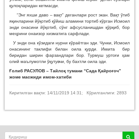
қулоқларидан кетмасди.
“Энг яхши даво – вақт” деганлари рост экан. Вақт ўтиб
яқинларини йўқотиб қўйиш аламини тортиб кўрган Исмоил
энди онасини йўқотиб, сўнг афсусланишдан қўрқиб, бор
меҳрини онаизор хизматига сарфлади.
У энди она кўзидаги нурни кўраётган эди. Чунки, Исмоил
онасининг таклифи билан оила қурди. Иккита бир
биридан ширин фарзандлари бор. Турмуш уртоғи ҳам
олий маълумотли ўқутувчи, бу бахтли оила эди.
Ғолиб РАСУЛОВ – Тайлоқ тумани “Сада Қайроғоч”
жоме масжиди имом-хатиби
Киритилган вақти: 14/11/2019 14:31; Кўрилганлиги: 2893