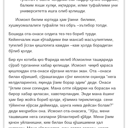
балким яхши хулқи, иқтидори, илми туфайлими уни
университетга ишга олиб қолишди.
Исмоил билим юртида ҳам ўзини билими,
хушмуомалалиги туфайли тез обръ –эътибор топди.
Бошида ота-онаси олдига тез-тез бориб турди.
Кейинчалик иши кўпайдими ёки мансаб масъулиятими,
туғилиб ўсган қишлоғига камдан –кам ҳолда борадиган
бўлиб қолди.
Бир кун котиба қиз Фарида келиб Исмоилни ташқарида
сўраб турганини хабар қилишди. Исмоил чиқиб қараса
қишлоқдан ота-онаси кўргани келган экан. Ота –онаси
билан кўришиб, сўрашгандан сўнг кинояли оҳангда “нега
келдиларингиз, яқинда ўзим борар эдим” деди. Онаси
“ўғлим сени соғиндик. Мана олти ойдирки на борасан на
бирор хабар қиласан, хавотирландик. Энди мана ёшинг
ҳам бир жойга бориб қолди, кўзимиз тириклигида сени
тўйингни кўрсак деймизда, шунга нима дейсан болам?”
деди меҳрибон она. Исмоил ота-онасига, “Хўш, мени
ташвишим нега сизларни ўйлантириб қўйди. Мени ўзим
қачон уйланишни, ким билан бош қўшишимни ҳал
қиламан. Мана кўрдинглар, мен соппа соғман, ҳозир