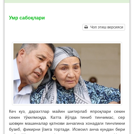
Умр сабоқлари
Чоп этиш версияси
Кеч куз, дарахтлар майин шитирлаб япроқлари секин
секин тўкилмоқда. Катта йўлда тиниб тинчимас, сер
шовқин машиналар қатнови анчагина хонадаги тинчликни
бузиб, фикирни ўзига тортади. Исмоил анча кундан бери