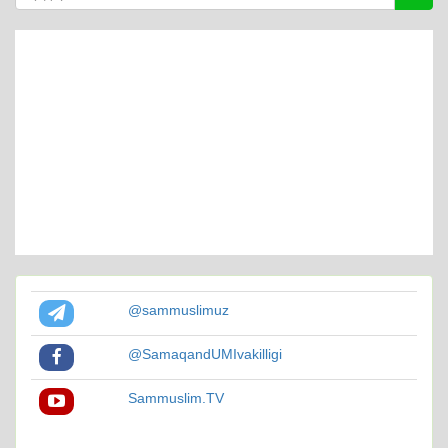
@sammuslimuz
@SamaqandUMIvakilligi
Sammuslim.TV