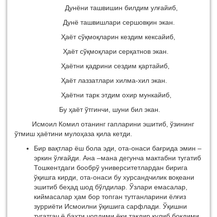
Дунёни ташвишин билдим улғайиб,
Дунё ташвишлари сершовқин экан.
Ҳаёт сўқмоқларин кездим кексайиб,
Ҳаёт сўқмоқлари серқатнов экан.
Ҳаётни қадрини сездим қартайиб,
Ҳаёт лаззатлари хилма-хил экан.
Ҳаётни тарк этдим охир мункайиб,
Бу ҳаёт ўтгинчи, шуни бил экан.
Исмоил Комил отанинг гапларини эшитиб, ўзининг
ўтмиш ҳаётини мулоҳаза қила кетди.
Бир вақтлар ёш бола эди, ота-онаси бағрида эмин –
эркин ўлғайди. Ана –мана дегунча мактабни тугатиб
Тошкентдаги бообрў университетлардан бирига
ўқишга кирди, ота-онаси бу хурсандчилик воқеани
эшитиб беҳад шод бўлдилар. Ўзлари емасалар,
киймасалар ҳам бор топган тутганларини ёлғиз
зурриёти Исмоилни ўқишига сарфлади. Ўқишни
тугатгач ё бахти чопдими ёки тақдир кулиб боқдими,