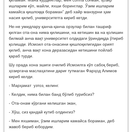
ишларим кўп, майли, яхши боринглар. Ўзим ишларим
камайса қишлоққа бораман” деб хайр манзурни ҳам
насия қилиб, университетга кириб кетди.
Не-не умидлару қанча-қанча орзулар билан ташриф
қилган ота-она нима қилишини, на кетишин ва на қолишин
билмай анча вақт университет олдидаги ўриндиқда ўтириб
қолишди. Исмоил ота-онасини қишлоқилигидан орият
қилиб, анча вақт хона деразасидан кетишини пойлаб
қараб турди.
Шу орада хона эшиги очилиб Исмоилга кўп сабоқ бериб,
ҳозиргача маслаҳатини дариғ тутмаган Фарҳод Алимов
кириб келди.
- Марҳамат узтоз, келинг.
- Келдик, нима билан банд бўлиб турибсиз?
- Ота-онам кўргани келишган экан,
- Хўш, сиз қандай кутиб олдингиз?
- Мен яхшиман, ўзим ишларим камайса бораман, деб
жавоб бериб юбордим.