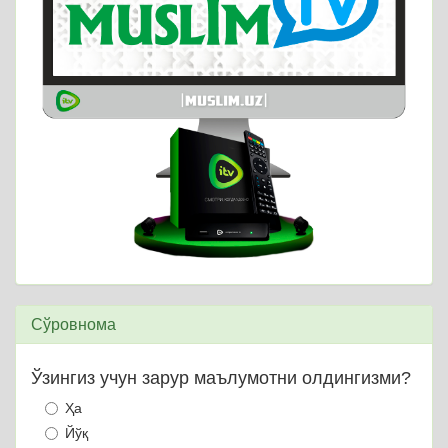
Сўровнома
Ўзингиз учун зарур маълумотни олдингизми?
Ҳа
Йўқ