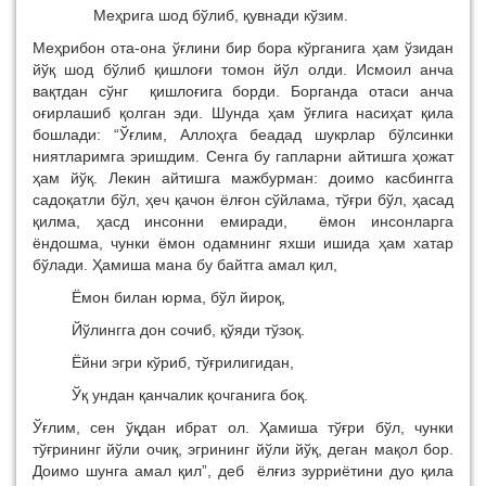
Меҳрига шод бўлиб, қувнади кўзим.
Меҳрибон ота-она ўғлини бир бора кўрганига ҳам ўзидан
йўқ шод бўлиб қишлоғи томон йўл олди. Исмоил анча
вақтдан сўнг қишлоғига борди. Борганда отаси анча
оғирлашиб қолган эди. Шунда ҳам ўғлига насиҳат қила
бошлади: “Ўғлим, Аллоҳга беадад шукрлар бўлсинки
ниятларимга эришдим. Сенга бу гапларни айтишга ҳожат
ҳам йўқ. Лекин айтишга мажбурман: доимо касбингга
садоқатли бўл, ҳеч қачон ёлғон сўйлама, тўғри бўл, ҳасад
қилма, ҳасд инсонни емиради, ёмон инсонларга
ёндошма, чунки ёмон одамнинг яхши ишида ҳам хатар
бўлади. Ҳамиша мана бу байтга амал қил,
Ёмон билан юрма, бўл йироқ,
Йўлингга дон сочиб, қўяди тўзоқ.
Ёйни эгри кўриб, тўғрилигидан,
Ўқ ундан қанчалик қочганига боқ.
Ўғлим, сен ўқдан ибрат ол. Ҳамиша тўғри бўл, чунки
тўғрининг йўли очиқ, эгрининг йўли йўқ, деган мақол бор.
Доимо шунга амал қил”, деб ёлғиз зурриётини дуо қила