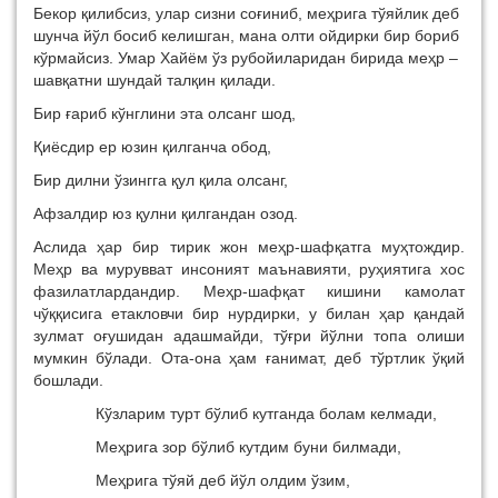
Бекор қилибсиз, улар сизни соғиниб, меҳрига тўяйлик деб
шунча йўл босиб келишган, мана олти ойдирки бир бориб
кўрмайсиз. Умар Хайём ўз рубойиларидан бирида меҳр –
шавқатни шундай талқин қилади.
Бир ғариб кўнглини эта олсанг шод,
Қиёсдир ер юзин қилганча обод,
Бир дилни ўзингга қул қила олсанг,
Афзалдир юз қулни қилгандан озод.
Аслида ҳар бир тирик жон меҳр-шафқатга муҳтождир.
Меҳр ва мурувват инсоният маънавияти, руҳиятига хос
фазилатлардандир. Меҳр-шафқат кишини камолат
чўққисига етакловчи бир нурдирки, у билан ҳар қандай
зулмат оғушидан адашмайди, тўғри йўлни топа олиши
мумкин бўлади. Ота-она ҳам ғанимат, деб тўртлик ўқий
бошлади.
Кўзларим турт бўлиб кутганда болам келмади,
Меҳрига зор бўлиб кутдим буни билмади,
Меҳрига тўяй деб йўл олдим ўзим,