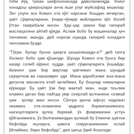
тоби йўқ, туман шифохонасида даволанмоқда. Унинг
хонадош ҳамроҳлари анча ёши улуғ муйсафид кишилар.
Энг улуғи эса Комил ота кўп нарсани бошдан кечирган,
ҳаёт сўқмоқларини, ўнқир-чўнқир жойларини кўп босиб
ўтган тажрибали инсон. Ҳар-ҳар замон бир гапириб
маслаҳатини айтиб қўяди. Аслам бобо бу машиналар ҳеч
тинчимас эканда, деб норози оҳанда гапириб хонадаги
тинчликни бузди.
“Тўғри, булар бунча қаерга шошилишади-а?” деб гапга
Холмат бобо ҳам қўшилди. Шунда Комил ота бунга бир
назар солиб кўринг, худди, ҳаёт сўқмоқларига ўхшайди,
бизнинг ҳам бир вақтлар ҳаётимиз мана шундай
серқатнов ва сершовқин эди. Мана қарабсизки ана-мана
дегунча манзилга етиб келибмиз. Бу бошлар нималарни
кўрмади. Бу ҳаёт ўзи бир мактаб экан, энди таълим
оламиз деган бир пайтда умр охирлаб қолганини сезмай
ҳам қолар экан инсон. Сўнгра қанча афсус надомат
чекамиз, ота-онамизни қадрига бормаганимизга,
насиҳатларига қулоқ бермай, ўз фикримизни устун
қўйганимизга, ўз билганимиздан қолмай бу ўткинчи ҳаётни
бефойда ишларга, ҳавога совурганимизни эслаб
ўйлаймиз, бари бефойда”, дея шеър ўқий бошлади: