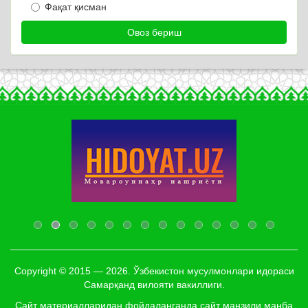
Фақат қисман
Copyright © 2015 — 2026. Ўзбекистон мусулмонлари идораси
Самарқанд вилояти вакиллиги.
Сайт материалларидан фойдаланганда сайт манзили манба