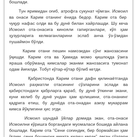
бошлади.
Тун яримидан оғиб, атрофга сукунат чўмган. Исмоил
ва онаси Карим отанинг ёнида бедор. Карим ота бир
чуқур нафас олди ва бу дунё билан хайрлашди. Шу кеча
Исмоил ота-онасига кинояли гапирганлари, кўп ҳам
ҳузурларига келмаганларини эслаб анча ўз-ўзидан
пушаймон бўлди.
Карим отани пешин намозидан сўнг жанозасини
ўқишди. Карим ота ва Ҳамида момо қишлоқда ўзига
яраша обрўманд кимсалар эканми жанозасига тумонат
одам йиғилди. Тобут кўтар-кўтар бўлиб кетди.
Қабристонда Карим отани дафн қилинаётганда
Исмоил раҳматли отасининг сўзларини эслади ва
қабирстондаги қабрларга қараб, бу дунё ўткинчи экани,
куни келиб бу дунё ундан ҳам қолишини, ота-онанинг
қадрига етиш, бу дунёда ота-онадан азизу мукаррам
кимса йўқлигини ҳис этди.
Исмоил шундай ўйлар домида экан, ота-онаси
Исмоилни кўришга боргандаги муомаласи бошида айлана
бошлади. Карим ота “Сени соғиндик, бир бормайсан ҳам
ўғлим, сени бошингни иккита қилиш керак” деган сўзлари