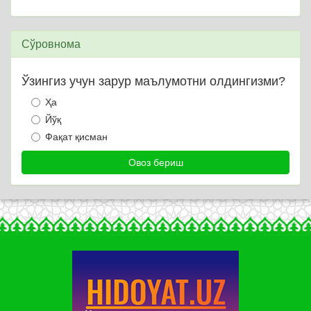
Сўровнома
Ўзингиз учун зарур маълумотни олдингизми?
Ҳа
Йўқ
Фақат қисман