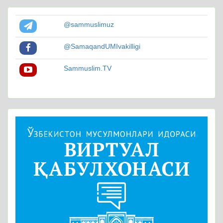
@sammuslimuz
@SamaqandUMIvakilligi
Sammuslim.TV