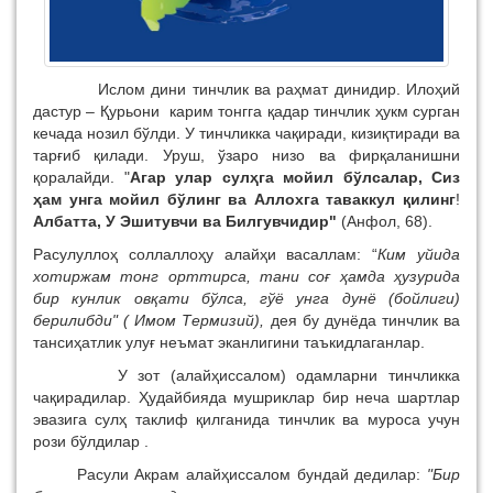
Ислом дини тинчлик ва раҳмат динидир. Илоҳий
дастур – Қурьони карим тонгга қадар тинчлик ҳукм сурган
кечада нозил бўлди.
У тинчликка чақиради, кизиқтиради ва
тарғиб қилади. Уруш, ўзаро низо ва фирқаланишни
қоралайди. "
Агар улар сулҳга мойил бўлсалар, Сиз
ҳам унга мойил бўлинг ва Аллохга таваккул қилинг
!
Албатта, У Эшитувчи ва Билгувчидир"
(Анфол, 68).
Расулуллоҳ соллаллоҳу алайҳи васаллам: “
Ким уйида
хотиржам тонг орттирса, тани соғ ҳамда ҳузурида
бир кунлик овқати бўлса, гўё унга дунё (бойлиги)
берилибди" ( Имом Термизий),
дея бу дунёда тинчлик ва
тансиҳатлик улуғ неъмат эканлигини таъкидлаганлар.
У зот (алайҳиссалом) одамларни тинчликка
чақирадилар. Ҳудайбияда мушриклар бир неча шартлар
эвазига сулҳ таклиф қилганида тинчлик ва муроса учун
рози бўлдилар .
Расули Акрам алайҳиссалом бундай дедилар:
"Бир