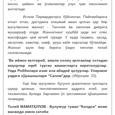
инсон, ҳайвон ва ўсимликлар учун ҳам омонликни
англатади.
Ислом Парвардигорга бўйсинган, Пайғамбарига
итоат этган, дастурига оғишмай амал қилган ҳар бир
мусулмонни жаннат - Тинчлик ва омонлик диёрига
мушарраф этади. Жаннатнинг хушбўй ҳиди энг олис
масофадан ҳам келиб туради. У ерда ташвиш, ҳасад,
касаллик, хавотир, хавф, уруш каби нарсалар бўлмайди.
Жаннат аҳли бир бирига ўзаро тинчлик тилаб
саломлашади:
“
Ва иймон келтириб, амали солиҳ қилганлар остидан
анҳорлар оқиб турган жаннатларга киритилурлар.
Унда Роббилари изни ила абадий қолурлар. Уларнинг
ундаги сўрашишлари
“
Салом
”
дир.
(Иброҳим 23).
Хар бир мусулмон бугунги дориломон кунларга
шукур қилиши, тинчлигимизнинг қадрига етиб, уни
таъминлаш йулида барчамиз ўз ҳиссамизни қўшишимиз
лозимдир.
Толиб МАМАТҚУЛОВ
-
Булунғур туман “Килдон” жоме
масжиди имом хатиби