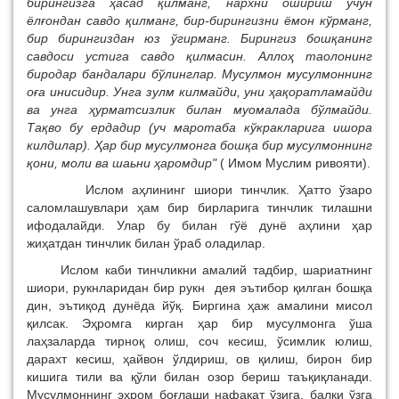
бирингизга ҳасад қилманг, нархни ошириш учун
ёлғондан савдо қилманг, бир-бирингизни ёмон кўрманг,
бир бирингиздан юз ўгирманг. Бирингиз бошқанинг
савдоси устига савдо қилмасин. Аллоҳ таолонинг
биродар бандалари бўлинглар. Мусулмон мусулмоннинг
оға инисидир. Унга зулм килмайди, уни ҳақоратламайди
ва унга ҳурматсизлик билан муомалада бўлмайди.
Тақво бу ердадир (уч маротаба кўкракларига ишора
килдилар). Ҳар бир мусулмонга бошқа бир мусулмоннинг
қони, моли ва шаьни ҳаромдир"
( Имом Муслим ривояти).
Ислом аҳлининг шиори тинчлик. Ҳатто ўзаро
саломлашувлари ҳам бир бирларига тинчлик тилашни
ифодалайди. Улар бу билан гўё дунё аҳлини ҳар
жиҳатдан тинчлик билан ўраб оладилар.
Ислом каби тинчликни амалий тадбир, шариатнинг
шиори, рукнларидан бир рукн дея эътибор қилган бошқа
дин, эътиқод дунёда йўқ. Биргина ҳаж амалини мисол
қилсак. Эҳромга кирган ҳар бир мусулмонга ўша
лаҳзаларда тирноқ олиш, соч кесиш, ўсимлик юлиш,
дарахт кесиш, ҳайвон ўлдириш, ов қилиш, бирон бир
кишига тили ва қўли билан озор бериш таъқиқланади.
Мусулмоннинг эҳром боғлаши нафақат ўзига, балки ўзга