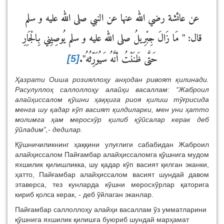
عن عائشة رضي الله عنها عن النبي صلى الله عليه و سلم
قال: " مَا زَالَ جِبْرِيلُ صلى الله عليه و سلم يُوصِيِني بِالْجَاِرِ
حَتَّى ظَنَنْتُ أنَّهُ سَيُوَرِّثُهُ".
[5]
Ҳазрати Оиша розияллоҳу анҳодан ривоят қилинади.
Расулуллоҳ саллоллоҳу алайҳи васаллам: “Жаброил
алайҳиссалом қўшни ҳаққига риоя қилиш тўғрисида
менга шу қадар кўп васият қилдиларки, мен уни ҳатто
молимга ҳам меросхўр қилиб қўйсалар керак деб
ўйладим”,- дедилар.
Қўшничиликнинг ҳаққини улуғлиги сабабидан Жаброил
алайҳиссалом Пайғамбар алайҳиссаломга қўшнига мудом
яхшилик қилишликка, шу қадар кўп васият қилган эканки,
ҳатто, Пайғамбар алайҳиссалом васият шундай давом
этаверса, тез кунларда кўшни меросхўрлар қаторига
кириб қолса керак, - деб ўйлаган эканлар.
Пайғамбар саллоллоҳу алайҳи васаллам ўз умматларини
қўшнига яхшилик қилишга буюриб шундай марҳамат