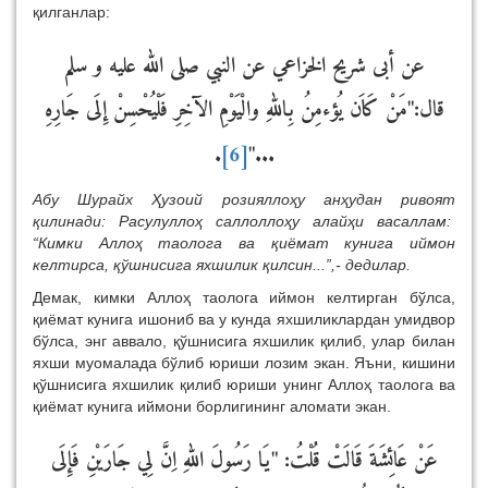
қилганлар:
عن أبى شريح الخزاعي عن النبي صلى الله عليه و سلم
قال:"مَنْ كَاَن يُؤءمِنُ بِاللهِ والْيَوْمِ الآخِرِ فَلْيُحْسِنْ إِلَى جَارِهِ
.
[6]
..."
Абу Шурайх Ҳузоий розияллоҳу анҳудан ривоят
қилинади: Расулуллоҳ саллоллоҳу алайҳи васаллам:
“Кимки Аллоҳ таолога ва қиёмат кунига иймон
келтирса, қўшнисига яхшилик қилсин...”,- дедилар.
Демак, кимки Аллоҳ таолога иймон келтирган бўлса,
қиёмат кунига ишониб ва у кунда яхшиликлардан умидвор
бўлса, энг аввало, қўшнисига яхшилик қилиб, улар билан
яхши муомалада бўлиб юриши лозим экан. Яъни, кишини
қўшнисига яхшилик қилиб юриши унинг Аллоҳ таолога ва
қиёмат кунига иймони борлигининг аломати экан.
عَنْ عَائِشَةَ قَالَتْ قُلْتُ: "يَا رَسُولَ اللهِ اِنَّ لِي جَارَيْنِ فَإِلَى