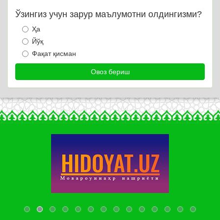
Ўзингиз учун зарур маълумотни олдингизми?
Ҳа
Йўқ
Фақат қисман