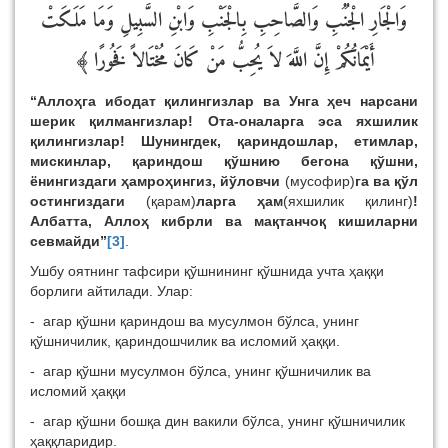
وَالْجَارِ الْجُنُبِ وَالصَّاحِبِ بِالْجَنْبِ وَابْنِ السَّبِيلِ وَمَا مَلَكَتْ
أَيْمَانُكُمْ إِنَّ اللَّهَ لاَ يُحِبُّ مَنْ كَانَ مُخْتَالاً فَخُورًا ﴾
“Аллоҳга ибодат қилингизлар ва Унга ҳеч нарсани
шерик қилмангизлар! Ота-оналарга эса яxшилик
қилингизлар! Шунингдек, қариндошлар, етимлар,
мискинлар, қариндош қўшнию бегона қўшни,
ёнингиздаги ҳамроҳингиз, йўловчи
(мусофир)
га ва қўл
остингиздаги
(қарам)
ларга ҳам
(яxшилик қилинг)
!
Албатта, Аллоҳ кибрли ва мақтанчоқ кишиларни
севмайди”
[3]
.
Ушбу оятнинг тафсири қўшнининг қўшнида учта ҳаққи
борлиги айтилади. Улар:
- агар қўшни қариндош ва мусулмон бўлса, унинг
қўшничилик, қариндошчилик ва исломий ҳаққи.
- агар қўшни мусулмон бўлса, унинг қўшничилик ва
исломий ҳаққи
- агар қўшни бошқа дин вакили бўлса, унинг қўшничилик
ҳаққларидир.