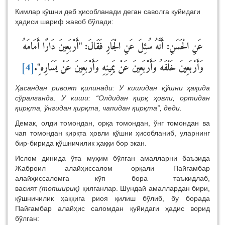
Кимлар қўшни деб ҳисобланади деган саволга қуйидаги
ҳадиси шариф жавоб бўлади:
عَنِ الْحَسَنِ: أَنَّهُ سُئِلَ عَنِ الْجَارِ فَقَالَ: "أَرْبَعِينَ دَارًا أَمَامَهُ
[4]
وَأَرْبَعِينَ خَلْفَهُ وَأَرْبَعِينَ عَنْ يَمِينِهِ وَأَرْبَعِينَ عَنْ يَسَارِه"ِ.
Ҳасандан ривоят қилинади: У кишидан қўшни ҳақида
сўралганда. У киши: “Олдидан қирқ ҳовли, ортидан
қирқта, ўнгидан қирқта, чапидан қирқта”, деди.
Демак, олди томондан, орқа томондан, ўнг томондан ва
чап томондан қирқта ҳовли қўшни ҳисобланиб, уларнинг
бир-бирида қўшничилик ҳаққи бор экан.
Ислом динида ўта муҳим бўлган амалларни баъзида
Жаброил алайҳиссалом орқали Пайғамбар
алайҳиссаломга кўп бора таъкидлаб,
васият
(топшириқ)
қилганлар. Шундай амаллардан бири,
қўшничилик ҳаққига риоя қилиш бўлиб, бу борада
Пайғамбар алайҳис саломдан қуйидаги ҳадис ворид
бўлган: