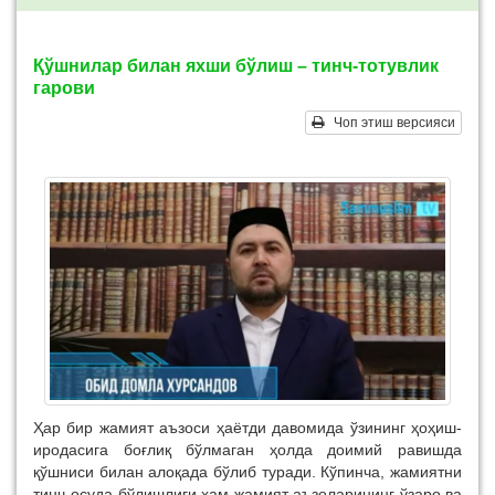
Қўшнилар билан яхши бўлиш – тинч-тотувлик
гарови
Чоп этиш версияси
Ҳар бир жамият аъзоси ҳаётди давомида ўзининг ҳоҳиш-
иродасига боғлиқ бўлмаган ҳолда доимий равишда
қўшниси билан алоқада бўлиб туради. Кўпинча, жамиятни
тинч-осуда бўлишлиги ҳам жамият аъзоларининг ўзаро ва