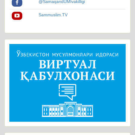
@SamaqandUMIvakilligi
Sammuslim.TV