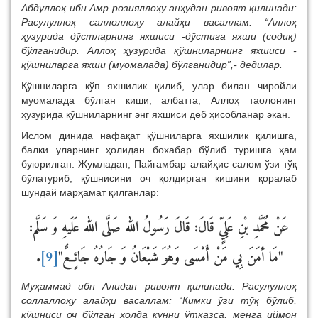
Абдуллоҳ ибн Амр розияллоҳу анҳудан ривоят қилинади:
Расулуллоҳ саллоллоҳу алайҳи васаллам: “Аллоҳ
ҳузурида дўстларнинг яхшиси -дўстига яхши (содиқ)
бўлганидир. Аллоҳ ҳузурида қўшниларнинг яхшиси -
қўшниларга яхши (муомалада) бўлганидир”,- дедилар.
Қўшниларга кўп яхшилик қилиб, улар билан чиройли
муомалада бўлган киши, албатта, Аллоҳ таолонинг
ҳузурида қўшниларнинг энг яхшиси деб ҳисобланар экан.
Ислом динида нафақат қўшниларга яхшилик қилишга,
балки уларнинг ҳолидан бохабар бўлиб туришга ҳам
буюрилган. Жумладан, Пайғамбар алайҳис салом ўзи тўқ
бўлатуриб, қўшнисини оч қолдирган кишини қоралаб
шундай марҳамат қилганлар:
عَنْ مُحَمَّدِ بْنِ عَلِيٍّ قَالَ: قَالَ رَسُولُ الله صَلَّى الله عَلَيهِ وَ سَلَّم:
.
[9]
"مَا أمَنَ بِي مَنْ أَمْسَى وَهُوَ شَبْعَانُ وَ جَارُهُ جَائٍعٌ"
Муҳаммад ибн Алидан ривоят қилинади:
Расулуллоҳ
соллаллоҳу алайҳи васаллам: “Кимки ўзи тўқ бўлиб,
қўшниси оч бўлган ҳолда кунни ўтқазса, менга иймон