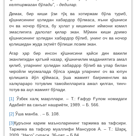
келтирмаган бўлади”, - дедилар.
Демак, бир киши ўзи тўқ ва хотиржам бўла туриб,
қўшнисининг ҳолидан хабардор бўлмаса, яъни қўшниси
оч ва ночор бўлса, бу ҳолат у кишининг иймони комил
эмаслигига далолат қилар экан. Мўмин киши доимо
қўшнисининг ҳолидан хабардор бўлиб, унинг оч ва ночор
қолишидан жуда эҳтиёт бўлиши лозим экан.
Агар ҳар бир инсон қўшнисини қайси дин вакили
эканлигидан қатъий назар, қўшничилик маданиятига амал
қилиб, уларнинг ҳолидан хабардор бўлиб ва улар билан
чиройли муомалада бўлса ҳамда уларнинг оч ва юпун
қолишига йўл қўймаса, ўша жамият бағрикенглик ва
халқлараро тотувлик тамойилларига амал қилган, тинч-
тотув ва аҳл жамият бўлади.
[1]
Ўзбек халқ мақоллари. – Т.: Ғафур Ғулом номидаги
Адабиёт ва санъат нашриёти, 1989. – Б. 566.
[2]
Ўша манба. . – Б. 108.
[3]
Қуръони карим маъноларининг таржима ва тафсири.
Таржима ва тафсир муаллифи Мансуров А. – Т.: Шарқ,
2009. “Нисо” сураси, 36-оят. – Б.84.