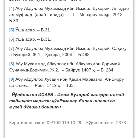
[4]
Абу Абдуллоҳ Муҳаммад ибн Исмоил Бухорий. Ал-адаб
ал-муфрад (араб тилида). – Т.: Мовароуннаҳр, 2013. –
Б.33.
[5]
Ўша асар. – Б.31.
[6]
Ўша асар. – Б.31.
[7]
Абу Абдуллоҳ Муҳаммад ибн Исмоил Бухорий. Саҳиҳу-
л-Бухорий. Ж.1.– Қоҳира, 2004. – Б.498.
[8]
Абу Муҳаммад Абдуллоҳ ибн Абдураҳмон Доримий.
Сунану-д-Доримий. Ж.2. – Байрут. 1407 ҳ. – Б. 284.
[9]
Абу Абдуллоҳ Ҳусайн ибн Ҳасан Марвазий. Ал-Бирру
ва-с-сила. – Риёз. 1419 ҳ. – 133.
Йўлдошхон ИСАЕВ - Имом Бухорий халқаро илмий
тадқиқот маркази қўлёзмалар билан ишлаш ва
музей бўлими бошлиғи
Киритилган вақти: 09/10/2019 10:29; Кўрилганлиги: 2373