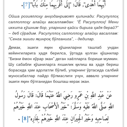
.
[7]
أَيُّهِمَا أُهْدِى", قَالَ: "إِلَى أَقْرَبِهِمَا مِنْكَ بَابًا"
Ойша розияллоҳу анҳоданривоят қилинади: Расулуллоҳ
саллоллоҳу алайҳи васалламдан: “Ё Расулуллоҳ! Мени
иккита қўшним бор, уларнинг қайси бирига ҳадя берай?”
– деб сўрадим. Расулуллоҳ саллоллоҳу алайҳи васаллам:
“Сенга эшиги яқинроқ бўлганига”, - дедилар.
Демак, эшиги яқин қўшниларни ташлаб ундан
кейингиларига ҳадя берилса, ўртада қолган қўшнилар
“Бизни ёмон кўрар экан” деган хаёлларга бориши мумкин.
Шу сабабли қўшниларга яхшилик қилиш ва ҳадя бериш
борасида ҳам адолатли бўлиб, уларнинг ўртасида салбий
муносабатлар пайдо бўлмаслиги учун, аввало уларнинг
эшиги яқин бўлганидан бошлаш керак экан.
عَنْ عَبْدِ اللَّهِ بْنِ عَمْرٍو رَضِيَ اللَّهُ عَنْهُمَا قَالَ: قَالَ رَسُولُ
اللَّهِ صَلَّى اللَّهُ عَلَيْهِ وَسَلَّمَ: "خَيْرُ الْأَصْحَابِ عِنْدَ اللَّهِ خَيْرُهُمْ
.
[8]
لِصَاحِبِهِ وَخَيْرُ الْجِيرَانِ عِنْدَ اللَّهِ خَيْرُهُمْ لِجَارِه"