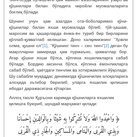
қўшнилари билан бўладига чиройли муомалаларига
боғлиқ бўлади.
Шунинг учун ҳам азалдан ота-боболаримиз қўни-
қўшнилар билан яхши муомалада бўлиб, тўй-ҳашам,
маросим ва ҳашарларда ёнма-ён туриб бир бирларини
қўллаб-қувватлаб келишган. Доно халқимизнинг “Ҳовли
олма, қушни ол”
[1]
, “Қўшнинг тинч – сен тинч”
[2]
деган бу
мақолларни замирида ҳам пурмаъно, ҳикматлар бор.
Агар қўшни яхши бўлса, кўпгина яхшиликларга сабаб
бўлади. Бордию аксинча бўлса, кўпгина ёмонликларга
сабаб бўлиб, ҳаётдаги тинчлик ва хотиржамлиги йўқолади.
Шу сабабли муқаддас динимизда қўшничилик алоқаларига
алоҳида эътибор берилиб, уларга яхшилик қилишни
ибодат даражасигача кўтарган.
Аллоҳ таоло Қуръони каримда қўшниларга яхшилик
қилишга буюриб, шундай марҳамат қилади:
﴿ وَاعْبُدُوا اللَّهَ وَلاَ تُشْرِكُوا بِهِ شَيْئًا وَبِالْوَالِدَيْنِ إِحْسَانًا
وَبِذِي الْقُرْبَى وَالْيَتَامَى وَالْمَسَاكِينِ وَالْجَارِ ذِي الْقُرْبَى